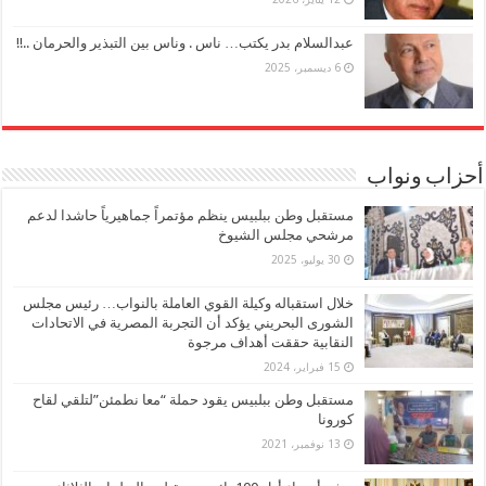
عبدالسلام بدر يكتب… ناس . وناس بين التبذير والحرمان ..!!
6 ديسمبر، 2025
أحزاب ونواب
مستقبل وطن ببلبيس ينظم مؤتمراً جماهيرياً حاشدا لدعم
مرشحي مجلس الشيوخ
30 يوليو، 2025
خلال استقباله وكيلة القوي العاملة بالنواب… رئيس مجلس
الشورى البحريني يؤكد أن التجربة المصرية في الاتحادات
النقابية حققت أهداف مرجوة
15 فبراير، 2024
مستقبل وطن ببلبيس يقود حملة “معا نطمئن”لتلقي لقاح
كورونا
13 نوفمبر، 2021