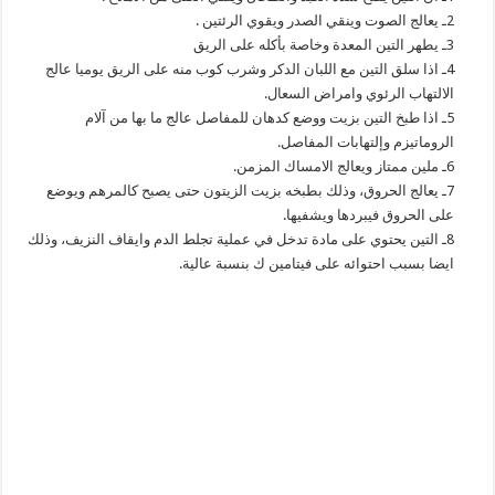
2ـ يعالج الصوت وينقي الصدر ويقوي الرئتين .
3ـ يطهر التين المعدة وخاصة بأكله على الريق
4ـ اذا سلق التين مع اللبان الدكر وشرب كوب منه على الريق يوميا عالج
الالتهاب الرئوي وامراض السعال.
5ـ اذا طبخ التين بزيت ووضع كدهان للمفاصل عالج ما بها من آلام
الروماتيزم وإلتهابات المفاصل.
6ـ ملين ممتاز ويعالج الامساك المزمن.
7ـ يعالج الحروق، وذلك بطبخه بزيت الزيتون حتى يصبح كالمرهم ويوضع
على الحروق فيبردها ويشفيها.
8ـ التين يحتوي على مادة تدخل في عملية تجلط الدم وايقاف النزيف، وذلك
ايضا بسبب احتوائه على فيتامين ك بنسبة عالية.