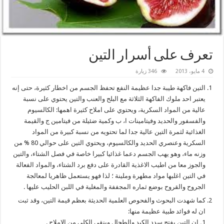
تعرف على أسرار التين
4 مايو، 2013
346 زيارة
التين فاكهة طيبة جدا عظيمة النفع تحفظ الجسم من اخطار كثيرة، حتى إنه
يعتبر احد ملوك الفاكهة الثلاثة مع البلح والعنب والتين يحتوي على نسبة
عالية من المواد السكرية، ويحتوي على املاح كثيرة اهمها: الكالسيوم
والفسفور والحديد وفيتامينات ا، ب وكمية ضئيلة من فيتامين ج والقيمة
الغذائية لثمرة التين عالية جدا لما تحتويه من نسبة كبيرة من المواد
السكرية وعنصري الحديد والكالسيوم، ويحتوي التين على حوالي 80 % من
وزنه ماء، وهو يهب الجسم دعما غذائيا كبيرا خاصة في فصل الشتاء، والتين
والجوز معا من اطيب الاغذية القادرة على دفع برد الشتاء، والمواد الفعالة
في التين اغلبها مواد مطهرة وملينة ؛ لذا فهو يستعمل ظاهريا لمعالجة
الجروح والقروح بوضع ثماره المجففة والمغلية في اللبن الحليب عليها .
كما شهدت البحوث والفحوص العلمية الحديثة بعظم قيمة التين، وقد ثبت
ان له فوائد طبية عظيمة منها:
1ـ ان التين يفتح سدد الكبد والطحال وينقي الكلى من الاملاح .