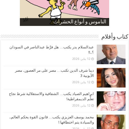
صورة كاركاتيرية
صورة كاركاتيرية
الناموس و أنواع الحشرات
الموظفين بعد ارتفاع الأسعار
ارتفاع نسبة الطلاق في مصر
كتاب وأقلام
عبدالسلام بدر يكتب… هل فرَّط عبدالناصر في السودان
؟..!!
12 يناير، 2026
دينا شرف الدين تكتب… مصر على مر العصور.. مصر
الأيوبية 3
12 يناير، 2026
ابراهيم الصياد يكتب… الشفافية والاستقلالية شرط نجاح
تعلُّم الديمقراطية!
12 يناير، 2026
محمد يوسف العزيزي يكتب… قانون القوة يحكم العالم..
والسيادة يتم اختطافها !
12 يناير، 2026