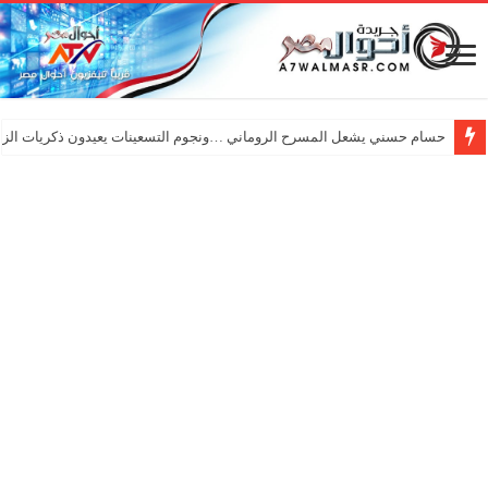
حسام حسني يشعل المسرح الروماني …ونجوم التسعينات يعيدون ذكريات الزم