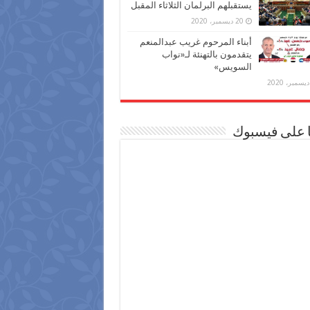
يستقبلهم البرلمان الثلاثاء المقبل
20 ديسمبر، 2020
أبناء المرحوم غريب عبدالمنعم
يتقدمون بالتهنئة لـ«نواب
السويس»
ا على فيسبوك