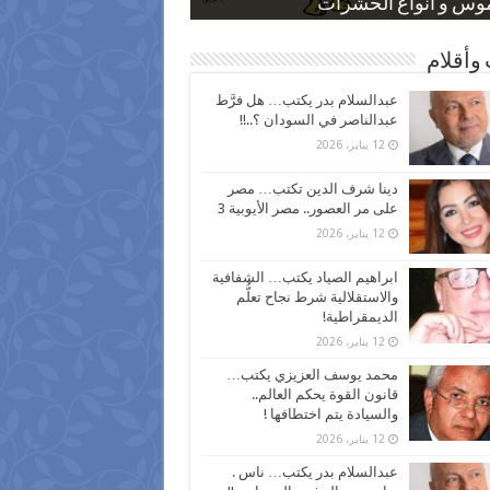
 كاركاتيرية
 كاركاتيرية
موس و أنواع الحشرات
ظفين بعد ارتفاع الأسعار
اع نسبة الطلاق في مصر
وأقلام
عبدالسلام بدر يكتب… هل فرَّط
عبدالناصر في السودان ؟..!!
12 يناير، 2026
دينا شرف الدين تكتب… مصر
على مر العصور.. مصر الأيوبية 3
12 يناير، 2026
ابراهيم الصياد يكتب… الشفافية
والاستقلالية شرط نجاح تعلُّم
الديمقراطية!
12 يناير، 2026
محمد يوسف العزيزي يكتب…
قانون القوة يحكم العالم..
والسيادة يتم اختطافها !
12 يناير، 2026
عبدالسلام بدر يكتب… ناس .