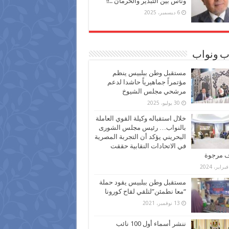
وناس بين التبذير والحرمان ..!!
6 ديسمبر، 2025
ب ونواب
مستقبل وطن ببلبيس ينظم
مؤتمراً جماهيرياً حاشدا لدعم
مرشحي مجلس الشيوخ
30 يوليو، 2025
خلال استقباله وكيلة القوي العاملة
بالنواب… رئيس مجلس الشورى
البحريني يؤكد أن التجربة المصرية
في الاتحادات النقابية حققت
ف مرجوة
مستقبل وطن ببلبيس يقود حملة
“معا نطمئن”لتلقي لقاح كورونا
13 نوفمبر، 2021
ننشر أسماء أول 100 نائب