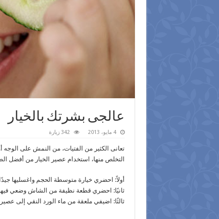
عالجى بشرتك بالخيار
4 مايو، 2013
342 زيارة
تعانى الكثير من الفتيات، من النمش على الوجه أو 
التخلص منها، استخدام عصير الخيار من أفضل ا
أولاً: احضري خيارة متوسطة الحجم واغسليها جيدًا
ثانيًا: احضري قطعة نظيفة من الشاش وضعي فيها 
ثالثًا: اضيفي ملعقة من ماء الورد النقي إلى عصير 