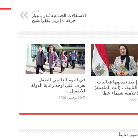
التالي
الاستقالات الجماعية تُنذر بإنهيار
حركة 6 إبريل بكفرالشيخ
في اليوم العالمي للطفل..
 بعد تقديمها فعاليات
تعرف على أوجه رعاية الدولة
لثانية… (أنت الملهمة)
للأطفال
اعلامية شيماء عطا
20 نوفمبر، 2020
ضيف تعليقاً.