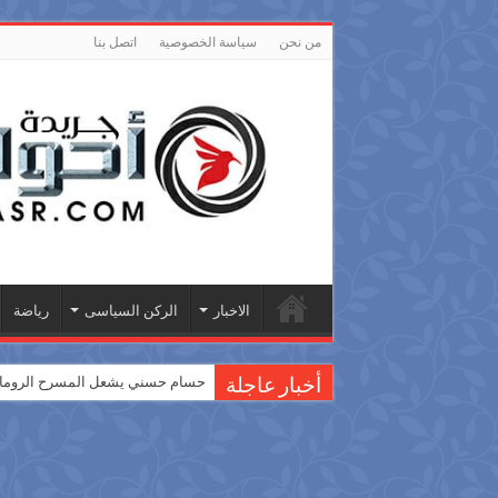
من نحن
سياسة الخصوصية
اتصل بنا
الاخبار
الركن السياسى
رياضة
حسام حسني يشعل المسرح الروماني
أخبار عاجلة