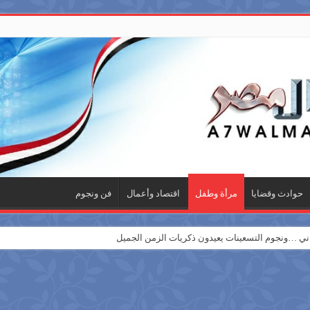
حوادث وقضايا
مرأة وطفل
اقتصاد وأعمال
فن ونجوم
 …ونجوم التسعينات يعيدون ذكريات الزمن الجميل