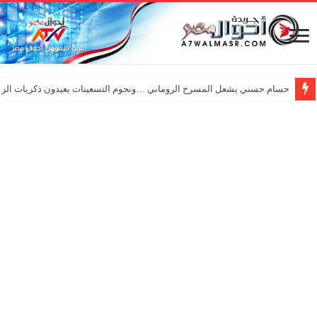
حسام حسني يشعل المسرح الروماني …ونجوم التسعينات يعيدون ذكريات الزم