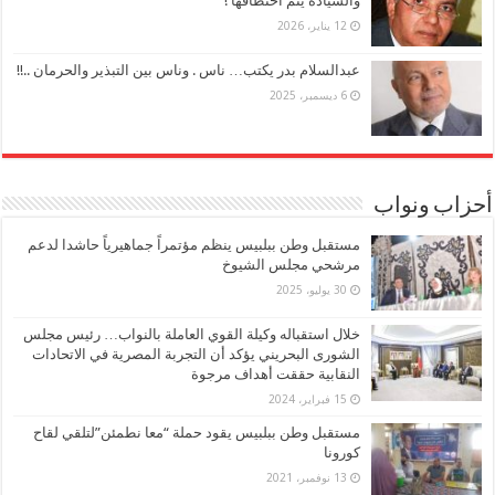
والسيادة يتم اختطافها !
12 يناير، 2026
عبدالسلام بدر يكتب… ناس . وناس بين التبذير والحرمان ..!!
6 ديسمبر، 2025
أحزاب ونواب
مستقبل وطن ببلبيس ينظم مؤتمراً جماهيرياً حاشدا لدعم
مرشحي مجلس الشيوخ
30 يوليو، 2025
خلال استقباله وكيلة القوي العاملة بالنواب… رئيس مجلس
الشورى البحريني يؤكد أن التجربة المصرية في الاتحادات
النقابية حققت أهداف مرجوة
15 فبراير، 2024
مستقبل وطن ببلبيس يقود حملة “معا نطمئن”لتلقي لقاح
كورونا
13 نوفمبر، 2021