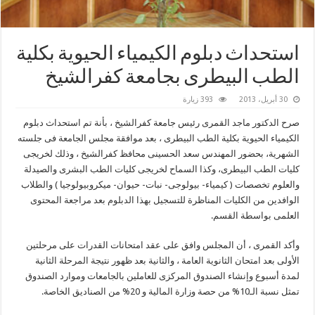
استحداث دبلوم الكيمياء الحيوية بكلية
الطب البيطرى بجامعة كفرالشيخ
30 أبريل، 2013
393 زيارة
صرح الدكتور ماجد القمرى رئيس جامعة كفرالشيخ ، بأنة تم استحداث دبلوم
الكيمياء الحيوية بكلية الطب البيطرى ، بعد موافقة مجلس الجامعة فى جلسته
الشهرية، بحضور المهندس سعد الحسينى محافظ كفرالشيخ ، وذلك لخريجى
كليات الطب البيطرى، وكذا السماح لخريجى كليات الطب البشرى والصيدلة
والعلوم تخصصات ( كيمياء- بيولوجى- نبات- حيوان- ميكروبيولوجيا ) والطلاب
الوافدين من الكليات المناظرة للتسجيل بهذا الدبلوم بعد مراجعة المحتوى
العلمى بواسطة القسم.
وأكد القمرى ، أن المجلس وافق على عقد امتحانات القدرات على مرحلتين
الأولى بعد امتحان الثانوية العامة ، والثانية بعد ظهور نتيجة المرحلة الثانية
لمدة أسبوع وإنشاء الصندوق المركزى للعاملين بالجامعات وموارد الصندوق
تمثل نسبة الـ10% من حصة وزارة المالية و 20% من الصناديق الخاصة.