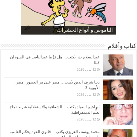
صورة كاركاتيرية
صورة كاركاتيرية
الناموس و أنواع الحشرات
الموظفين بعد ارتفاع الأسعار
ارتفاع نسبة الطلاق في مصر
كتاب وأقلام
عبدالسلام بدر يكتب… هل فرَّط عبدالناصر في السودان
؟..!!
12 يناير، 2026
دينا شرف الدين تكتب… مصر على مر العصور.. مصر
الأيوبية 3
12 يناير، 2026
ابراهيم الصياد يكتب… الشفافية والاستقلالية شرط نجاح
تعلُّم الديمقراطية!
12 يناير، 2026
محمد يوسف العزيزي يكتب… قانون القوة يحكم العالم..