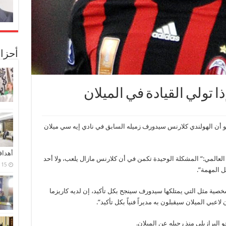
أحزا
 تولي القيادة في الميلان
لو أن الهولندي كلارنس سيدورف زميله السابق في نادي إيه سي ميلان
أهدا
عالمي:” المشكلة الوحيدة تكمن في أن كلارنس مازال يلعب، ولا أحد
15 فبراير، 2024
ل المهمة”.
الأمر ليس صعباً، شخصية مثل التي يمتلكها سيدورف سينجح بكل تأكيد، إن لديه كاريزما
عبي الميلان سيقبلون به مديراً فنياً بكل تأكيد”.
لبرازيلي منذ رحيله عن الميلان.