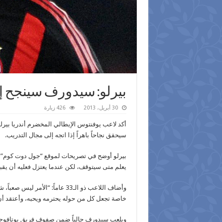
بيرلو: سيدورف سينجح إذا
30 أبريل، 2013
426 زيارة
أكد لاعب يوفنتوس الإيطالي المخضرم أندريا بير
سيحقق نجاحاً باهراً إذا اتجه إلى مجال التدريب.
بيرلو أوضح في تصريحات لموقع “جول دوت كوم” ال
يعلم متى سيتوقف، لكن عندما يعتزل فعليه أن يقب
وأضاف اللاعب ذو الـ33 عاماً: “
خاصة تجعل كل من حوله يحترمه ويحبه، وأعتقد أن لا
ويلعب سيدورف حالياً ضمن صفوف فريق بوتافوجو ا