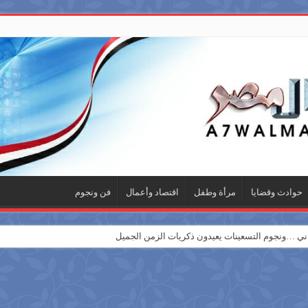
حوادث وقضايا
مرأة وطفل
اقتصاد وأعمال
فن ونجوم
 …ونجوم التسعينات يعيدون ذكريات الزمن الجميل