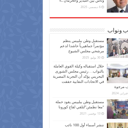
وناس بين التبذير والحرمان ..!!
6 ديسمبر، 2025
ب ونواب
مستقبل وطن ببلبيس ينظم
مؤتمراً جماهيرياً حاشدا لدعم
مرشحي مجلس الشيوخ
30 يوليو، 2025
خلال استقباله وكيلة القوي العاملة
بالنواب… رئيس مجلس الشورى
البحريني يؤكد أن التجربة المصرية
في الاتحادات النقابية حققت
ف مرجوة
مستقبل وطن ببلبيس يقود حملة
“معا نطمئن”لتلقي لقاح كورونا
13 نوفمبر، 2021
ننشر أسماء أول 100 نائب