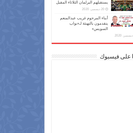
يستقبلهم البرلمان الثلاثاء المقبل
20 ديسمبر، 2020
أبناء المرحوم غريب عبدالمنعم
يتقدمون بالتهنئة لـ«نواب
السويس»
ا على فيسبوك