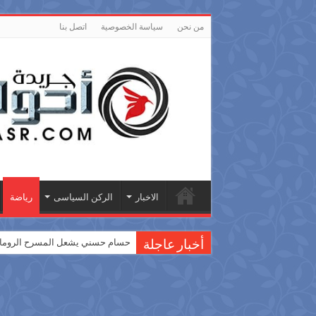
من نحن
سياسة الخصوصية
اتصل بنا
الاخبار
الركن السياسى
رياضة
حسام حسني يشعل المسرح الروماني
أخبار عاجلة