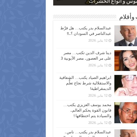
 كاركاتيرية
 كاركاتيرية
موس و أنواع الحشرات
ظفين بعد ارتفاع الأسعار
اع نسبة الطلاق في مصر
وأقلام
عبدالسلام بدر يكتب… هل فرَّط
عبدالناصر في السودان ؟..!!
12 يناير، 2026
دينا شرف الدين تكتب… مصر
على مر العصور.. مصر الأيوبية 3
12 يناير، 2026
ابراهيم الصياد يكتب… الشفافية
والاستقلالية شرط نجاح تعلُّم
الديمقراطية!
12 يناير، 2026
محمد يوسف العزيزي يكتب…
قانون القوة يحكم العالم..
والسيادة يتم اختطافها !
12 يناير، 2026
عبدالسلام بدر يكتب… ناس .