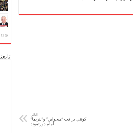
13 ديسمبر، 2020
تابعن
التالي
كونتي يراقب “هيجواين” و”بنزيما”
أمام دورتموند