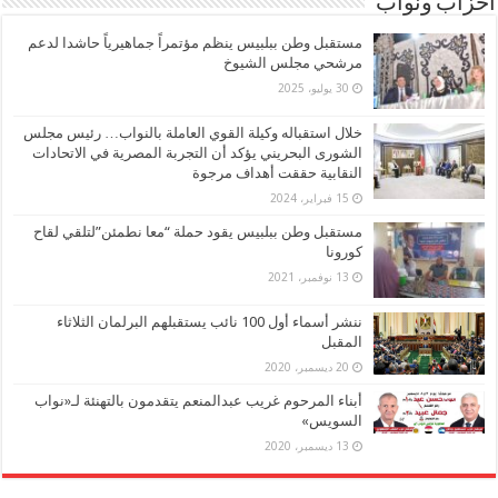
أحزاب ونواب
مستقبل وطن ببلبيس ينظم مؤتمراً جماهيرياً حاشدا لدعم
مرشحي مجلس الشيوخ
30 يوليو، 2025
خلال استقباله وكيلة القوي العاملة بالنواب… رئيس مجلس
الشورى البحريني يؤكد أن التجربة المصرية في الاتحادات
النقابية حققت أهداف مرجوة
15 فبراير، 2024
مستقبل وطن ببلبيس يقود حملة “معا نطمئن”لتلقي لقاح
كورونا
13 نوفمبر، 2021
ننشر أسماء أول 100 نائب يستقبلهم البرلمان الثلاثاء
المقبل
20 ديسمبر، 2020
أبناء المرحوم غريب عبدالمنعم يتقدمون بالتهنئة لـ«نواب
السويس»
13 ديسمبر، 2020