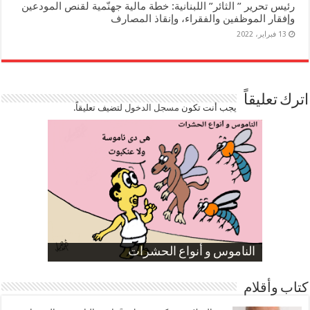
رئيس تحرير ” الثائر” اللبنانية: خطة مالية جهنّمية لقنص المودعين
وإفقار الموظفين والفقراء، وإنقاذ المصارف
13 فبراير، 2022
اترك تعليقاً
يجب أنت تكون
مسجل الدخول
لتضيف تعليقاً.
صورة كاركاتيرية
صورة كاركاتيرية
الناموس و أنواع الحشرات
الموظفين بعد ارتفاع الأسعار
ارتفاع نسبة الطلاق في مصر
كتاب وأقلام