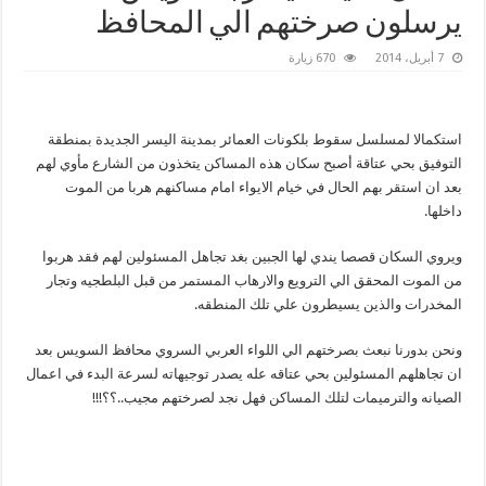
يرسلون صرختهم الي المحافظ
7 أبريل، 2014
670 زيارة
استكمالا لمسلسل سقوط بلكونات العمائر بمدينة اليسر الجديدة بمنطقة
التوفيق بحي عتاقة أصبح سكان هذه المساكن يتخذون من الشارع مأوي لهم
بعد ان استقر بهم الحال في خيام الايواء امام مساكنهم هربا من الموت
داخلها.
ويروي السكان قصصا يندي لها الجبين بغد تجاهل المسئولين لهم فقد هربوا
من الموت المحقق الي الترويع والارهاب المستمر من قبل البلطجيه وتجار
المخدرات والذين يسيطرون علي تلك المنطقه.
ونحن بدورنا نبعث بصرختهم الي اللواء العربي السروي محافظ السويس بعد
ان تجاهلهم المسئولين بحي عتاقه عله يصدر توجيهاته لسرعة البدء في اعمال
الصيانه والترميمات لتلك المساكن فهل نجد لصرختهم مجيب..؟؟!!!