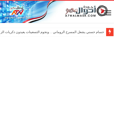
حسام حسني يشعل المسرح الروماني …ونجوم التسعينات يعيدون ذكريات الزم