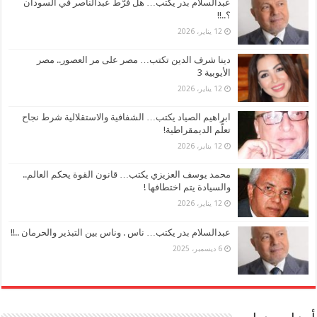
عبدالسلام بدر يكتب… هل فرَّط عبدالناصر في السودان
؟..!!
12 يناير، 2026
دينا شرف الدين تكتب… مصر على مر العصور.. مصر
الأيوبية 3
12 يناير، 2026
ابراهيم الصياد يكتب… الشفافية والاستقلالية شرط نجاح
تعلُّم الديمقراطية!
12 يناير، 2026
محمد يوسف العزيزي يكتب… قانون القوة يحكم العالم..
والسيادة يتم اختطافها !
12 يناير، 2026
عبدالسلام بدر يكتب… ناس . وناس بين التبذير والحرمان ..!!
6 ديسمبر، 2025