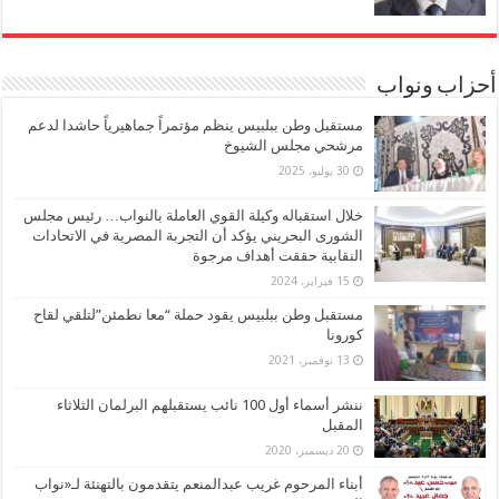
أحزاب ونواب
مستقبل وطن ببلبيس ينظم مؤتمراً جماهيرياً حاشدا لدعم
مرشحي مجلس الشيوخ
30 يوليو، 2025
خلال استقباله وكيلة القوي العاملة بالنواب… رئيس مجلس
الشورى البحريني يؤكد أن التجربة المصرية في الاتحادات
النقابية حققت أهداف مرجوة
15 فبراير، 2024
مستقبل وطن ببلبيس يقود حملة “معا نطمئن”لتلقي لقاح
كورونا
13 نوفمبر، 2021
ننشر أسماء أول 100 نائب يستقبلهم البرلمان الثلاثاء
المقبل
20 ديسمبر، 2020
أبناء المرحوم غريب عبدالمنعم يتقدمون بالتهنئة لـ«نواب