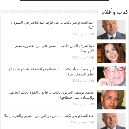
كتاب وأقلام
عبدالسلام بدر يكتب… هل فرَّط عبدالناصر في السودان
؟..!!
12 يناير، 2026
دينا شرف الدين تكتب… مصر على مر العصور.. مصر
الأيوبية 3
12 يناير، 2026
ابراهيم الصياد يكتب… الشفافية والاستقلالية شرط نجاح
تعلُّم الديمقراطية!
12 يناير، 2026
محمد يوسف العزيزي يكتب… قانون القوة يحكم العالم..
والسيادة يتم اختطافها !
12 يناير، 2026
عبدالسلام بدر يكتب… ناس . وناس بين التبذير والحرمان ..!!
6 ديسمبر، 2025