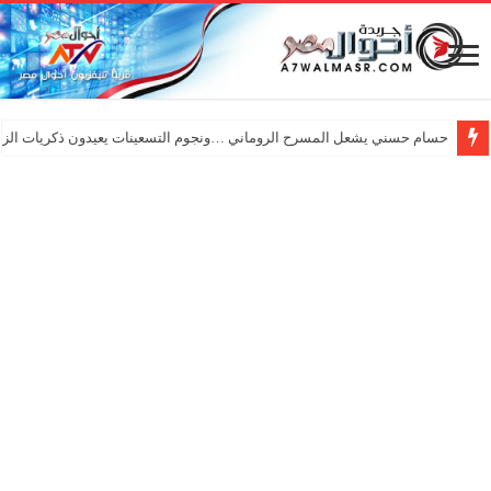
حسام حسني يشعل المسرح الروماني …ونجوم التسعينات يعيدون ذكريات الزم