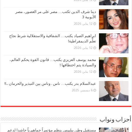
دينا شرف الدين تكتب… مصر على مر العصور.. مصر
الأيوبية 3
12 يناير، 2026
ابراهيم الصياد يكتب… الشفافية والاستقلالية شرط نجاح
تعلُّم الديمقراطية!
12 يناير، 2026
محمد يوسف العزيزي يكتب… قانون القوة يحكم العالم..
والسيادة يتم اختطافها !
12 يناير، 2026
عبدالسلام بدر يكتب… ناس . وناس بين التبذير والحرمان ..!!
6 ديسمبر، 2025
أحزاب ونواب
مستقبل وطن ببلبيس ينظم مؤتمراً جماهيرياً حاشدا لدعم