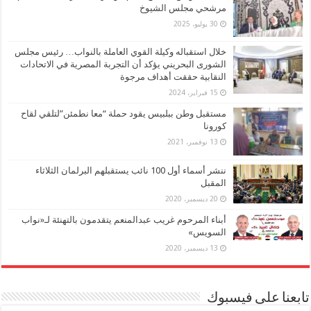
مرشحي مجلس الشيوخ
30 يوليو، 2025
خلال استقباله وكيلة القوي العاملة بالنواب… رئيس مجلس
الشورى البحريني يؤكد أن التجربة المصرية في الاتحادات
النقابية حققت أهداف مرجوة
15 فبراير، 2024
مستقبل وطن ببلبيس يقود حملة “معا نطمئن”لتلقي لقاح
كورونا
13 نوفمبر، 2021
ننشر أسماء أول 100 نائب يستقبلهم البرلمان الثلاثاء
المقبل
20 ديسمبر، 2020
أبناء المرحوم غريب عبدالمنعم يتقدمون بالتهنئة لـ«نواب
السويس»
13 ديسمبر، 2020
تابعنا على فيسبوك