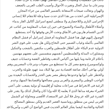
وسرعان ما تبدل الحال وتغيرت الأحوال وأصيب القلب العربى بالضعف
والهوان وتعالت صيحات الاستغاثة بالضمير العالمى من جراء المجازر
الإسرائيلية التى اتخذت من هذا الذى حدث سببا وعلة للانتقام اللا إنسانى
الإجرامى النازى واللاحضارى ولا منطقى لتضع اسرائيل أكاليل الغار بدماء
وأشلاء الأطفال والنساء والشيوخ فى حين إن شباب المقاومة من كتائب عز
الدين القسام هاربون فى الأنفاق وتحت الأرض وفوقها ولا أحد يستطيع
الوصول إليهم فهل هذا فشل المقاومة أم فشل إسرائيل أم فشل النظام
العالمى بأكمله وغياب الضمير حتى النخاع ولكن هل نعيب على قوى الشر
الدولية عدم البكاء على أطلال فلسطين والعرب مكتفين بالشجب والتنكيل
ومشاورات المذلة والفلسطينين أنفسهم منقسمين على بعضهم مهتمين
بأحلام الزعامة وما يليها من أكياس الدهب وقناطير الفضة وحسابات جنيف
ولوكسومبرج وتضع مصر كل ما تستطيع من معونات وتبرعات المصريين وهم
أولي بها فى أحلك ضائقة اقتصادية تمر بها البلاد منذ عهود طويلة والحرب
والخطر على أبوابها وحدودها وتنظر مصر بعين الحذر والحسابات البعيدة بين
الواجب الوطنى والمصرى والعربى وبين مصالحها واقتصادها المنهك وعدم
الرغبة فى الانخراط فى صراعات محلية أو إقليمية أو دولية يصعب على أعتى
الخبراء معرفة مداها الذى لا يعلمه إلا الله وإذا كان والحال كذلك ولا يقدر على
القدرة غير الله عز وجل فلا أمل غير الاستعداد الأقصى ومحاولة لم الشمل
العربى ليس من منطلق رومانسية العصر القديم ولكن بمنطق المصالح
الحالية والقادمة كيفما يفكر العالم الحديث فمن الواضح أن الغرب وأمريكا قد