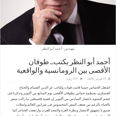
مهندس - أحمد أبو النظر
أحمد أبو النظر يكتب… طوفان
الأقصى بين الرومانسية والواقعية
15 فبراير، 2024
311 زيارة
اشتعل الحماس حينما قامت قوات وكتائب عز الدين القسام والجناح
العسكرى بمنظمة حماس بطوفان الأقصى يوم السابع من أكتوبر وتذكرنا فى
خضم النشوة بانتصار السادس من أكتوبر إن قضية فلسطين ما زالت تنبض
بالحياة بالرغم من ضعف النبض المحسوس فى شرايين العالم وامتلات
صدورنا بشهيق الانتصار ونظرة العزة والمجد للعرب وارتفعت الحناجر كما
كانت فى خمسينات وستينات القرن الماضى تهتف أمجاد يا عرب أمجاد