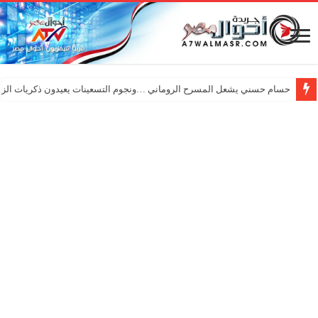
حسام حسني يشعل المسرح الروماني …ونجوم التسعينات يعيدون ذكريات الزم