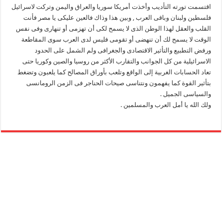
اقتسمت تورته التأديب وأخذت أمريكا سوريا والعراق واليمن وتركت لاسرائيل
فلسطين ولبنان وباقى العرب , وبين هذا وذاك فالعين عليكى يا مصر فأنت
القلب والعقل لهذا الوطن الذى لا يسمح لكى أن تهزمى أو تنهارى وفى نفس
الوقت لا يسمح لك أن تنهضى أو تقومى فليس لدى العرب سوى المقاطعة
ورفض التطبيع والتأثير الاقتصادى والجغرافى ولم الشمل على الحدود
الاسرائيلية من كل الجوانب والتقارب الأكثر من روسيا والصين وكوريا حتى
تعاد الحسابات الغربية إلى الواقع وتلعب بأوراق المصالح كما يلعبون وتضغط
بتأثير القوة كما يفهمون ونتناسى صيحات الحناجر فى الزمن الرومانسى
والسياسى الجميل .
ولك الله يا أمل العرب والمسلمين .