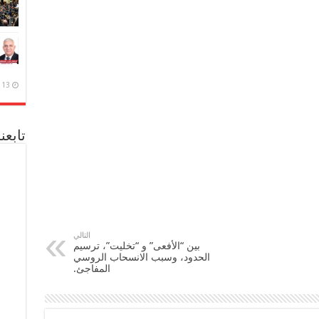
13 ديسمبر، 2020
تابعن
التالي
بين “الأفعى” و “تخليت”، ترسيم
الحدود، وسبب الانسحاب الروسي
المفاجئ.