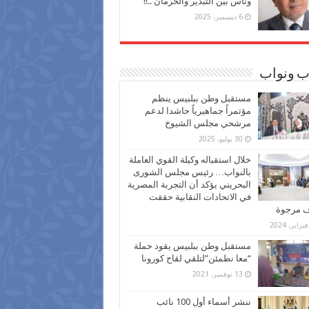
وناس بين التبذير والحرمان ..!!
6 ديسمبر، 2025
ب ونواب
مستقبل وطن ببلبيس ينظم
مؤتمراً جماهيرياً حاشدا لدعم
مرشحي مجلس الشيوخ
30 يوليو، 2025
خلال استقباله وكيلة القوي العاملة
بالنواب… رئيس مجلس الشورى
البحريني يؤكد أن التجربة المصرية
في الاتحادات النقابية حققت
ف مرجوة
مستقبل وطن ببلبيس يقود حملة
“معا نطمئن”لتلقي لقاح كورونا
13 نوفمبر، 2021
ننشر أسماء أول 100 نائب