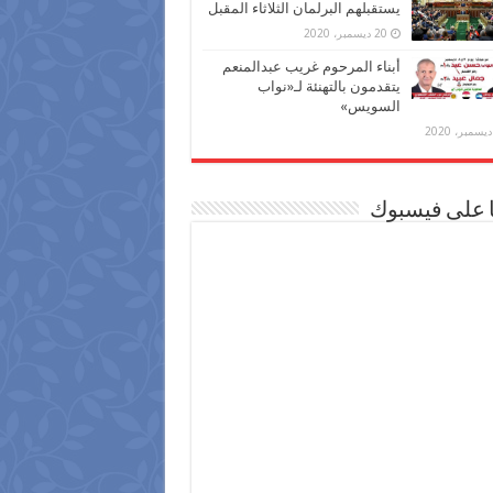
يستقبلهم البرلمان الثلاثاء المقبل
20 ديسمبر، 2020
أبناء المرحوم غريب عبدالمنعم
يتقدمون بالتهنئة لـ«نواب
السويس»
ا على فيسبوك