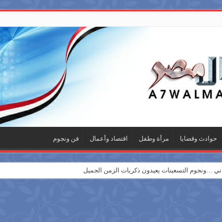
حوادث وقضايا
مرأة وطفل
اقتصاد وأعمال
فن ونجوم
 …ونجوم التسعينات يعيدون ذكريات الزمن الجميل