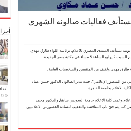
 يستأنف فعاليات صالونه الشهري
أحزا
من يونيه يستأنف المنتدى المصري للاعلام, برئاسة اللواء طارق مهدي,
ء طارق مهدي ولفيف من المثقفين والشخصيات العامة .
ني من المنظور الإعلامي”, حيث يدير الصالون الدكتور حسن عماد
لية الاعلام بجامعة القاهرة.
أهدا
15 فبراير، 2024
لام وعميد كلية الاعلام جامعة السويس سابقا, والدكتور محمد
صر, كما يتم فتح باب المناقشة والتعقيب للسادة الحضورمن الاعلاميين