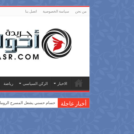
من نحن
سياسة الخصوصية
اتصل بنا
الاخبار
الركن السياسى
رياضة
حسام حسني يشعل المسرح الروماني
أخبار عاجلة