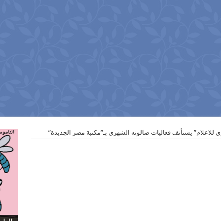
ي للاعلام” يستأنف فعاليات صالونه الشهري بـ”مكتبة مصر الجديدة”