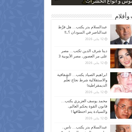
 كاركاتيرية
 كاركاتيرية
موس و أنواع الحشرات
ظفين بعد ارتفاع الأسعار
اع نسبة الطلاق في مصر
وأقلام
عبدالسلام بدر يكتب… هل فرَّط
عبدالناصر في السودان ؟..!!
12 يناير، 2026
دينا شرف الدين تكتب… مصر
على مر العصور.. مصر الأيوبية 3
12 يناير، 2026
ابراهيم الصياد يكتب… الشفافية
والاستقلالية شرط نجاح تعلُّم
الديمقراطية!
12 يناير، 2026
محمد يوسف العزيزي يكتب…
قانون القوة يحكم العالم..
والسيادة يتم اختطافها !
12 يناير، 2026
عبدالسلام بدر يكتب… ناس .