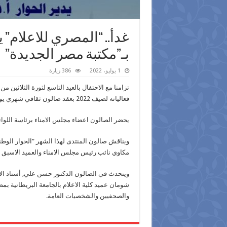
غدأ.. “المصري للاعلام”
بـ”مكتبة مصر الجديدة”
1 يوليو، 2022
386 زيارة
تزامنا مع الاحتفال بالعيد التاسع لثورة الثلاثين 
فعالياته لصيف 2022 بعقد صالون ثقافي شهري يوم السبت 2 يوليو الساعة 5 مساء في مكتبة مصر الجديدة.
يحضر الصالون اعضاء مجلس الامناء برئاسة اللوا
ويناقش صالون المنتدى لهذا الشهر “الحوار الوط
مكاوي نائب رئيس مجلس الامناء والعميد الاسبق لك
ويتحدث في الصالون الدكتور حسن علي, أستاذ الاع
شومان عميد كلية الاعلام بالجامعة البريطانية بم
والصحفيين والشخصيات العامة.