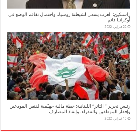
زاسبكين: الغرب يسعى لشيطنة روسيا.. واحتمال تفاقم الوضع في
أوكرانيا قائم
22 فبراير، 2022
رئيس تحرير ” الثائر” اللبنانية: خطة مالية جهنّمية لقنص المودعين
وإفقار الموظفين والفقراء، وإنقاذ المصارف
13 فبراير، 2022