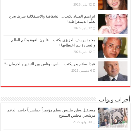
12 يناير، 2026
ابراهيم الصياد يكتب… الشفافية والاستقلالية شرط نجاح
تعلُّم الديمقراطية!
12 يناير، 2026
محمد يوسف العزيزي يكتب… قانون القوة يحكم العالم..
والسيادة يتم اختطافها !
12 يناير، 2026
عبدالسلام بدر يكتب… ناس . وناس بين التبذير والحرمان ..!!
6 ديسمبر، 2025
أحزاب ونواب
مستقبل وطن ببلبيس ينظم مؤتمراً جماهيرياً حاشدا لدعم
مرشحي مجلس الشيوخ
30 يوليو، 2025