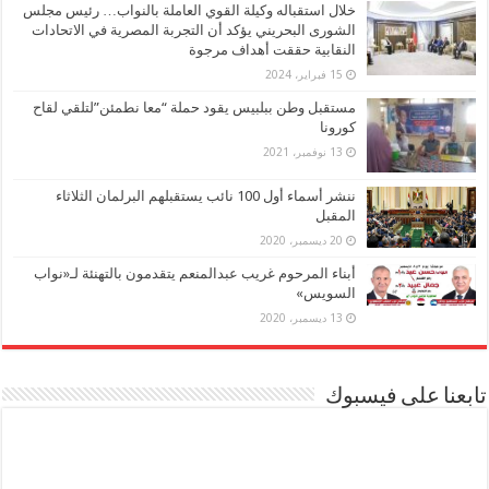
خلال استقباله وكيلة القوي العاملة بالنواب… رئيس مجلس
الشورى البحريني يؤكد أن التجربة المصرية في الاتحادات
النقابية حققت أهداف مرجوة
15 فبراير، 2024
مستقبل وطن ببلبيس يقود حملة “معا نطمئن”لتلقي لقاح
كورونا
13 نوفمبر، 2021
ننشر أسماء أول 100 نائب يستقبلهم البرلمان الثلاثاء
المقبل
20 ديسمبر، 2020
أبناء المرحوم غريب عبدالمنعم يتقدمون بالتهنئة لـ«نواب
السويس»
13 ديسمبر، 2020
تابعنا على فيسبوك