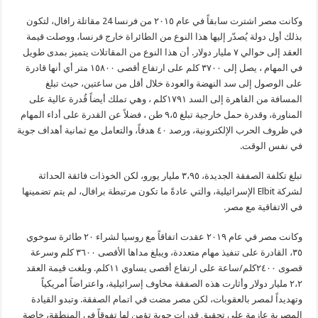
وكانت مصر اشترت سابقاً في عام ٢٠١٥ من فرنسا 24 مقاتلة رافال، لتكون
بذلك أول دولة يُصدّر إليها هذا النوع من الطائراة خارج فرنسا، ووصلت قيمة
العقد إلى حوالي ٧ مليار دولار. أن هذا النوع من المقاتلات يتميز بمدى طويل
في المهام ، يصل إلى ٣٧٠٠ كلم على ارتفاع أقصى ١٥٨٠٠ متر أي أنها قادرة
على الوصول إلى سد النهضة والعودة خلال أقل من ساعتين، حيث تبلغ
المسافة من القاهرة إلى السد ١٧٩١كلم ، وهي تملك أيضاً قُدرة عالية على
المناورة، وقدرة حمل خارجية تبلغ ٩،٥ طن ، فضلاً عن القدرة على أداء المهام
في ظروف الحرب الإلكترونية، ورصد ٤٠ هدفاً، والتعامل مع ثمانية أهداف جوية
في نفس الوقت.
تبلغ تكلفة الصفقة الجديدة، ٣،٩٥ مليار يورو، لكن الخوذات فائقة الحداثة
لشركة Elbit الإسرائيلية، والتي عادةً ما تكون مرتبطة برافال، لم يتم تضمينها
في الاتفاقية مع مصر.
وكانت مصر في عام ٢٠١٩ عقدت اتفاقاً مع روسيا لشراء ٢٠ طائرة سوخوي
٣٥، القادرة على تنفيذ مهام متعددة، ويبلغ مداها الأقصى ٣٦٠٠ كلم وسرعة
قصوى ٢٤٠٠كلم/ساعة على ارتفاع أقصى يساوي ١١كلم. وبلغت قيمة العقد
٢،٢ مليار دولار وأثارت هذه الصفقة مخاوف إسرائيلية، واعتراضاً أمريكياً
وتهديداً لمصر بالعقوبات، لكن مصر مضت في اتمام الصفقة. وتبدو القيادة
المصرية عازمة على تحقيق قدرات جوية تؤمن لها تفوقاً في المنطقة، خاصة