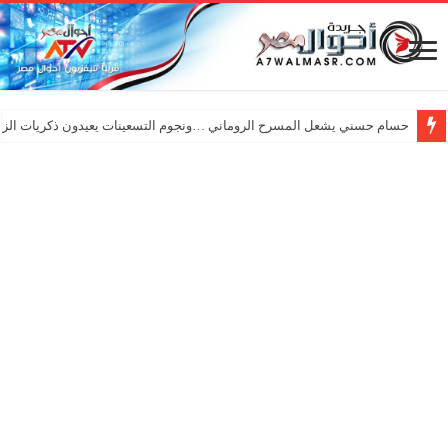
حسام حسني يشعل المسرح الروماني …ونجوم التسعينات يعيدون ذكريات الزم