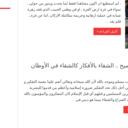
، لم استطيع ان اكون مشاهدا فقط لما يحدث ويدور من حولي ،
سواء في غزة ارض العزة ، او في وطني الحبيب الذي فقد زهرة
شبابه في عملية ارهابية وجريمة متكاملة الاركان .اما عن غزة ـ
فلم يعد …
أكمل القراءة »
 .. الشقاء بالأفكار كالشقاء في الأوطان
ت مسلم وموحد بالله لأن الله سبحانه وتعالي أنعم علينا بنعمة التفكير و
من أجل ذلك نجد التفكير ضرورة إسلامية وأعظم من قدموا للبشرية
رين المسلمين و قبلهم أي قبل الإسلام كان المفكرون والمؤمنون بالله
 الصراع والشقاء بينما هو ديني في …