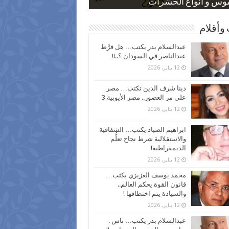
 كاركاتيرية
 كاركاتيرية
موس و أنواع الحشرات
ظفين بعد ارتفاع الأسعار
اع نسبة الطلاق في مصر
وأقلام
عبدالسلام بدر يكتب… هل فرَّط
عبدالناصر في السودان ؟..!!
12 يناير، 2026
دينا شرف الدين تكتب… مصر
على مر العصور.. مصر الأيوبية 3
12 يناير، 2026
ابراهيم الصياد يكتب… الشفافية
والاستقلالية شرط نجاح تعلُّم
الديمقراطية!
12 يناير، 2026
محمد يوسف العزيزي يكتب…
قانون القوة يحكم العالم..
والسيادة يتم اختطافها !
12 يناير، 2026
عبدالسلام بدر يكتب… ناس .