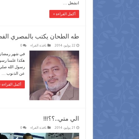
انشغل …
أكمل القراءة »
طه الطحان يكتب بالمصري الفصي
22 يوليو، 2014
نافذة القراء
0
في شهر رمضان ي
هكذا علمنا رسول
رسول الله صلي ا
عن الذنوب …
أكمل القراءة »
الي متي..؟؟!!!
21 يوليو، 2014
نافذة القراء
0