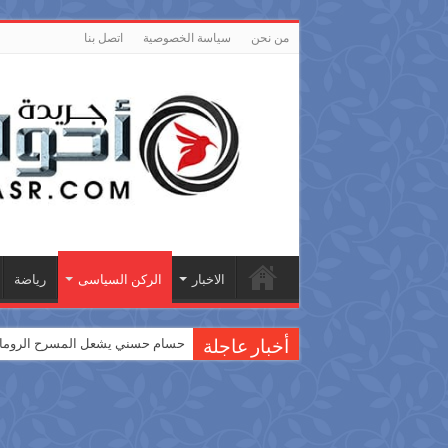
من نحن
سياسة الخصوصية
اتصل بنا
الاخبار
الركن السياسى
رياضة
حسام حسني يشعل المسرح الروماني
أخبار عاجلة