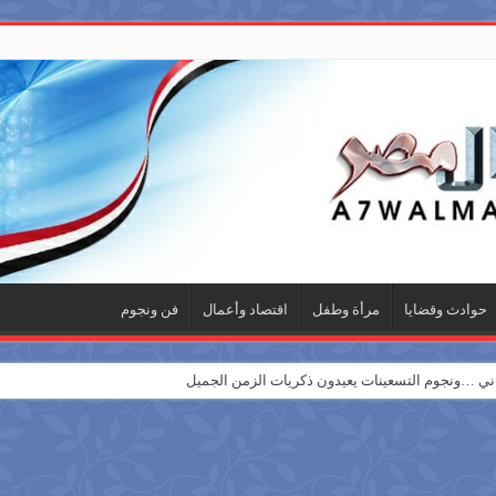
حوادث وقضايا
مرأة وطفل
اقتصاد وأعمال
فن ونجوم
 …ونجوم التسعينات يعيدون ذكريات الزمن الجميل