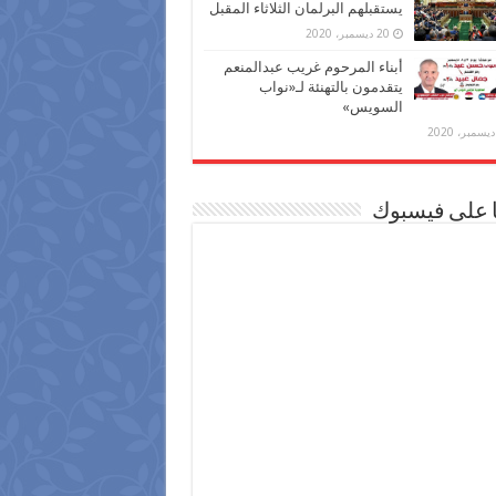
يستقبلهم البرلمان الثلاثاء المقبل
20 ديسمبر، 2020
أبناء المرحوم غريب عبدالمنعم
يتقدمون بالتهنئة لـ«نواب
السويس»
ا على فيسبوك