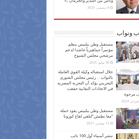
وناس بين التبذير والحرمان ..!!
6 ديسمبر، 2025
ب ونواب
مستقبل وطن ببلبيس ينظم
مؤتمراً جماهيرياً حاشدا لدعم
مرشحي مجلس الشيوخ
30 يوليو، 2025
خلال استقباله وكيلة القوي العاملة
بالنواب… رئيس مجلس الشورى
البحريني يؤكد أن التجربة المصرية
في الاتحادات النقابية حققت
ف مرجوة
مستقبل وطن ببلبيس يقود حملة
“معا نطمئن”لتلقي لقاح كورونا
13 نوفمبر، 2021
ننشر أسماء أول 100 نائب