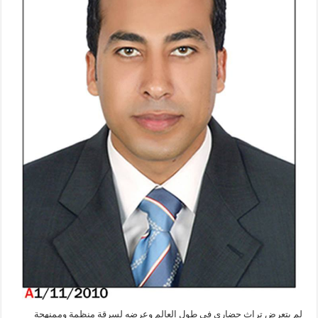
لم يتعرض تراث حضاري في طول العالم وعرضه لسرقة منظمة وممنهجة