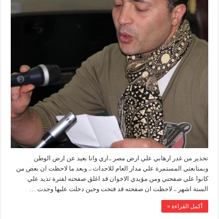
تحذير من غدر ارهابي علي ارض مصر ..اري وانا بعيد عن ارض الوطن
وبمتابعتي المستمرة علي مدار العام للاحداث .. وبعد ما لاحظت ان بعض من
كانوا علي صفحتي ومن مؤيدي الاخوان قد اغلق صفحته لفترة تذيد علي
الستة اشهر .. لاحظت ان صفحته قد فتحت وحين دخلت عليها وجدت …
أكمل القراءة »