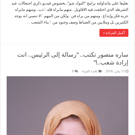
تعليقا علي ماتداولته برامج “التوك شو”, بخصوص فيديو ذكري احتفالات عيد
الشرطه الذي اختلفت فيه الاقاويل . منهم مايراه قله ٱدب . ومنهم مايراه
حريه فكر وإبداع . ومنهم من يراه فن . ولكن من المهم ٱلا ننسي انه يوجد
الكثيرين بل وملايين من الضباط وصف وجنود من ٱبناء الشعب …
أكمل القراءة »
ساره منصور تكتب.. “رسالة إلى الرئيس.. انت
إرادة شعب..!”
15 يناير، 2016
نافذة القراء
0