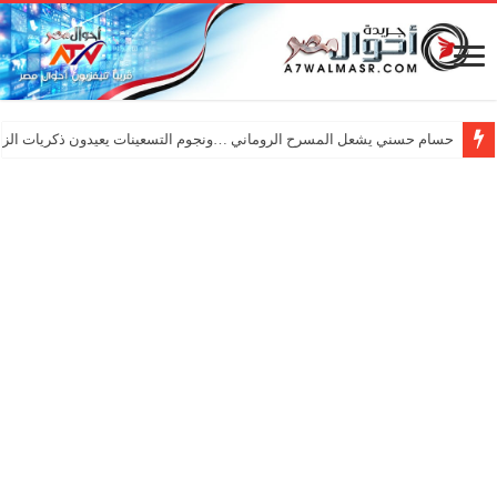
بالصور| تحت شعار 92عامًا من العطاء… “خريجي الإعلام” و “إعلام القاهرة” يحتفلان بـ”عيد الإعلاميين”
حسام حسني يشعل المسرح الروماني …ونجوم التسعينات يعيدون ذكريات الزم