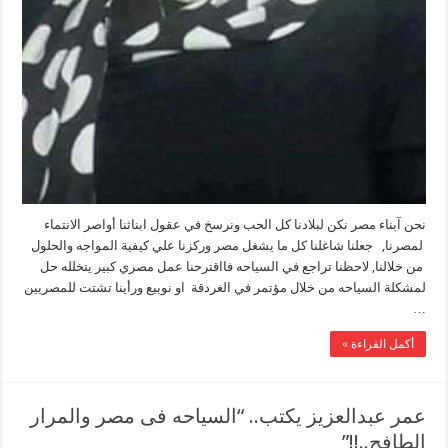
نحن آبناء مصر نكن لبلادنا كل الحب ونرسخ في عقول ابناثنا أواصر الانتماء
لمصرنا, جعلنا شاغلنا كل ما يشغل مصر وركزنا علي كيفية المواجه والحلول
من خلالنا, لاحظنا تراجع في السياحه فااقترحنا عمل مصري كبير يتخلله حل
لمشكلة السياحه من خلال مؤتمر في الغردقة او نوبيع ورأينا تشتت للمصريين
…
أكمل القراءة »
عمر عبدالعزيز يكتب.. “السياحه فى مصر والمرار
الطافح..!!”