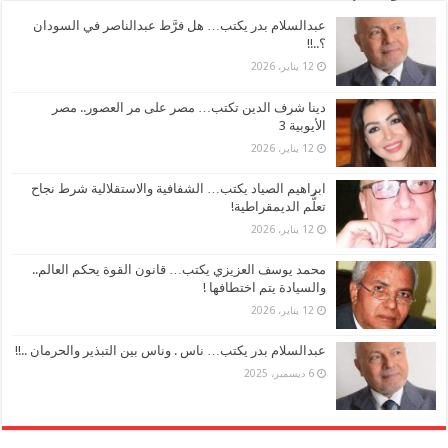
عبدالسلام بدر يكتب… هل فرَّط عبدالناصر في السودان
؟..!!
12 يناير، 2026
دينا شرف الدين تكتب… مصر على مر العصور.. مصر
الأيوبية 3
12 يناير، 2026
ابراهيم الصياد يكتب… الشفافية والاستقلالية شرط نجاح
تعلُّم الديمقراطية!
12 يناير، 2026
محمد يوسف العزيزي يكتب… قانون القوة يحكم العالم..
والسيادة يتم اختطافها !
12 يناير، 2026
عبدالسلام بدر يكتب… ناس . وناس بين التبذير والحرمان ..!!
6 ديسمبر، 2025