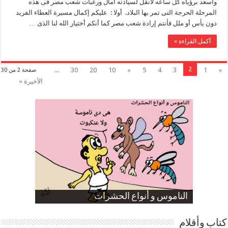
واسعد برؤياه كل ساعه لأنقل لسيادته أمال ورغبات شعب مصر فى هذه
المرحلة الحرجة التى تمر بها البلاد. أولا : عليكم إكمال مسيرة العطاء الفريد
دون يأس أو ملل فأنتم إرادة شعب مصر كما أنكم أختيار الله لنا الذى …
أكمل القراءة »
2
...
30
20
10
»
5
4
3
1
«
صفحة 2 من 30
الأخيرة »
صورة كاركاتيرية
صورة كاركاتيرية
الناموس و أنواع الحشرات
الموظفين بعد ارتفاع الأسعار
ارتفاع نسبة الطلاق في مصر
كتاب وأقلام