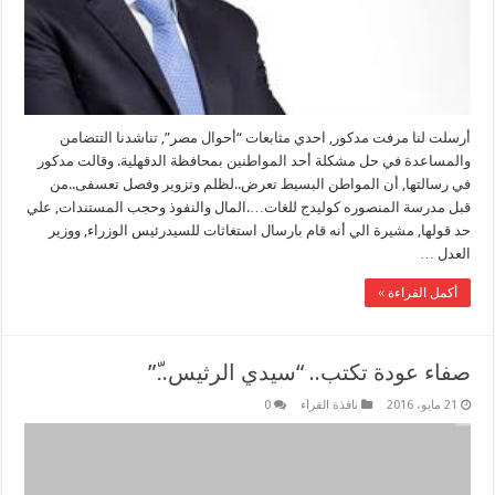
أرسلت لنا مرفت مدكور, احدي مثابعات “أحوال مصر”, تناشدنا التتضامن
والمساعدة في حل مشكلة أحد المواطنين بمحافظة الدقهلية. وقالت مدكور
في رسالتها, أن المواطن البسيط تعرض..لظلم وتزوير وفصل تعسفى..من
قبل مدرسة المنصوره كوليدج للغات….المال والنفوذ وحجب المستندات, علي
حد قولها, مشيرة الي أنه قام بارسال استغاثات للسيدرئيس الوزراء, ووزير
العدل …
أكمل القراءة »
صفاء عودة تكتب.. “سيدي الرثيس..ّ”
21 مايو، 2016
نافذة القراء
0