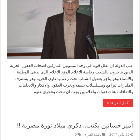
على الدولة ان تظل قوية فى وجه المتلونين المارقين اصحاب العقول الخربة
الذين يتاجرون بالشعب وخاصة الاعلام الوقح الاعلام الذى يدعى الوطنية
والانتماء وهو يتاجر بعقول الشباب تحت زعم ودعاوى الحرية وهو يستنزف
المليارات لبرامج ومسلسلات تسفه وتخرب العقول والافكار والاتجاهات
والثقافات هناك قنوات واعلاميين يجب ان نبحث ونتحرى عنهم …
أكمل القراءة »
أمير حسانين يكتب.. ذكري ميلاد ثورة مصرية !!
26 يناير، 2017
نافذة القراء
0