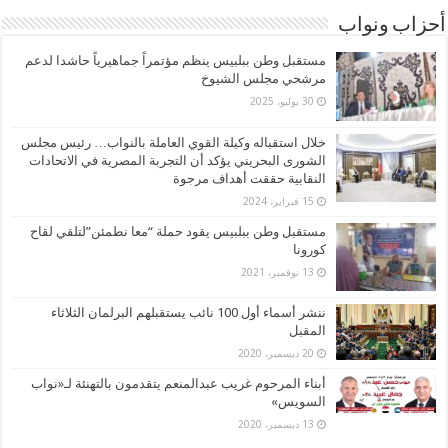
أحزاب ونواب
مستقبل وطن ببلبيس ينظم مؤتمراً جماهيرياً حاشدا لدعم
مرشحي مجلس الشيوخ
30 يوليو، 2025
خلال استقباله وكيلة القوي العاملة بالنواب… رئيس مجلس
الشورى البحريني يؤكد أن التجربة المصرية في الاتحادات
النقابية حققت أهداف مرجوة
15 فبراير، 2024
مستقبل وطن ببلبيس يقود حملة “معا نطمئن”لتلقي لقاح
كورونا
13 نوفمبر، 2021
ننشر أسماء أول 100 نائب يستقبلهم البرلمان الثلاثاء
المقبل
20 ديسمبر، 2020
أبناء المرحوم غريب عبدالمنعم يتقدمون بالتهنئة لـ«نواب
السويس»
13 ديسمبر، 2020