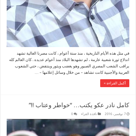
في مثل هذه الأيام التاريخية ، منذ ستة أعوام ، كانت مصرنا الغالية تشهد
اندلاع ثورة شعبية عارمة ، لم تشهدها البلاد منذ أعوام عديده . كان العالم كله
يراقب الشعب المصري الصبور وهو يغضب ويثور وينتفض ، حتي الشعوب
العربية والأجنبية كانت تشاهد – من خلال وسائل إعلامها – …
أكمل القراءة »
كامل نادر عكو يكتب… “خواطر وعتاب !!”
7 نوفمبر، 2016
نافذة القراء
0