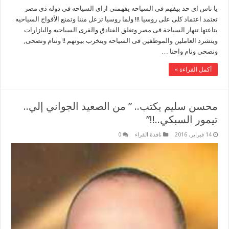
يا ناس اى حد بيفهم فى السياحه يفهمنى ازاى السياحه فى دوله ذى مصر
تعتمد اعتماد كلى على روسيا !!! ولما روسيا تزعل مننا وتمنع الأفواج السياحيه
بتاعتها تنهار السياحة فى مصر وتغلق الفنادق والقرى السياحيه والبازارات
ويتشرد العاملين والموظفين فى السياحه ويتخرب بيوتهم !! وننام ونصحى,
ونصحى ونام واحنا …
أكمل القراءة »
محسن سليم يكتب.. ” من الصعيد الجواني إلي..
تيمور السبكي..!!”
14 فبراير، 2016
نافذة القراء
0