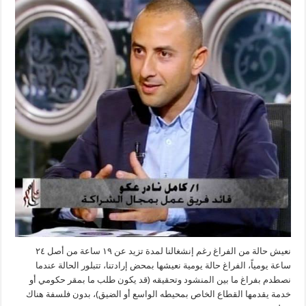
نعيش حالة من الفراغ رغم إنشغالنا لمدة تزيد عن ١٩ ساعة من أصل ٢٤
ساعة يومياً، الفراغ حالة يومية نعيشها بمحض إرادتنا، تتبلور الحالة عندما
نصطدم بفراغ ما بين المنشود وتحقيقه (قد يكون طلب ما بمقر حكومي أو
خدمة يقدمها القطاع الخاص بمحيطه الواسع أو الضيق)، بدون فلسفة هناك