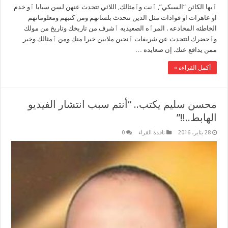
ٱيها الكائن “السبكي”, ٱنت وٱمثالك, اللائي تتحدث عنهن لسن سبايا ٱو خدم
او عاهرات او قوادات مثل الذين تتحدث بلسانهم ومن كتبهم ومعلوماتهم
الخاطئه المخادعه . المرٱه الصعيديه ٱشرف من تاربخك وتاريخ من مولك
وٱحضرك لتتحدث عن شريفات ٱنجبن ملايين خيرا منك ومن ٱمثالك وخير
ممن يدافع عنك. إن صعايده …
أكمل القراءة »
محسن سليم يكتب.. “أنتم سبب انتشار الفيديو
الهابط..!!”
28 يناير، 2016
نافذة القراء
0