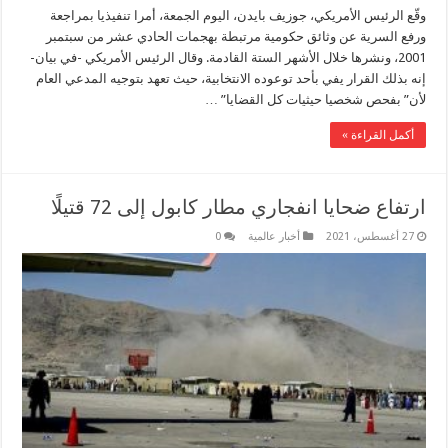
وقّع الرئيس الأمريكي، جوزيف بايدن، اليوم الجمعة، أمرا تنفيذيا بمراجعة
ورفع السرية عن وثائق حكومية مرتبطة بهجمات الحادي عشر من سبتمبر
2001، ونشرها خلال الأشهر الستة القادمة. وقال الرئيس الأمريكي -في بيان-
إنه بذلك القرار يفي بأحد توعوده الانتخابية، حيث تعهد بتوجيه المدعي العام
لأن” بفحص شخصيا حيثيات كل القضايا” …
أكمل القراءة »
ارتفاع ضحايا انفجاري مطار كابول إلى 72 قتيلًا
27 أغسطس، 2021
أخبار عالمية
0