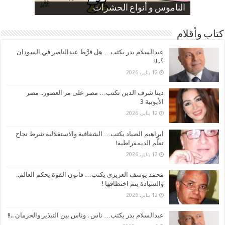
صورة كاركاتيرية
صورة كاركاتيرية
الناموس و أنواع الحشرات
الموظفين بعد ارتفاع الأسعار
ارتفاع نسبة الطلاق في مصر
كتاب وأقلام
عبدالسلام بدر يكتب… هل فرَّط عبدالناصر في السودان
؟..!!
12 يناير، 2026
دينا شرف الدين تكتب… مصر على مر العصور.. مصر
الأيوبية 3
12 يناير، 2026
ابراهيم الصياد يكتب… الشفافية والاستقلالية شرط نجاح
تعلُّم الديمقراطية!
12 يناير، 2026
محمد يوسف العزيزي يكتب… قانون القوة يحكم العالم..
والسيادة يتم اختطافها !
12 يناير، 2026
عبدالسلام بدر يكتب… ناس . وناس بين التبذير والحرمان ..!!