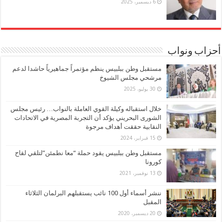
6 ديسمبر، 2025
أحزاب ونواب
مستقبل وطن ببلبيس ينظم مؤتمراً جماهيرياً حاشدا لدعم
مرشحي مجلس الشيوخ
30 يوليو، 2025
خلال استقباله وكيلة القوي العاملة بالنواب… رئيس مجلس
الشورى البحريني يؤكد أن التجربة المصرية في الاتحادات
النقابية حققت أهداف مرجوة
15 فبراير، 2024
مستقبل وطن ببلبيس يقود حملة “معا نطمئن”لتلقي لقاح
كورونا
13 نوفمبر، 2021
ننشر أسماء أول 100 نائب يستقبلهم البرلمان الثلاثاء
المقبل
20 ديسمبر، 2020