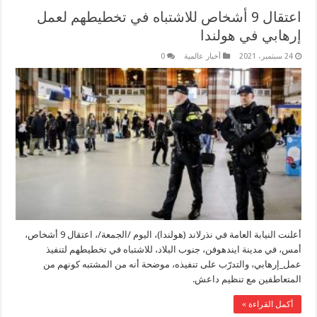
اعتقال 9 أشخاص للاشتباه في تخطيطهم لعمل
إرهابي في هولندا
24 سبتمبر، 2021
أخبار عالمية
0
أعلنت النيابة العامة في نذرلاند (هولندا)، اليوم /الجمعة/، اعتقال 9 أشخاص،
أمس، في مدينة ايندهوفن، جنوب البلاد، للاشتباه في تخطيطهم لتنفيذ
عمل_إرهابي، والتدرّب على تنفيذه، موضحة أنه من المشتبه كونهم من
المتعاطفين مع تنظيم داعش.
أكمل القراءة »