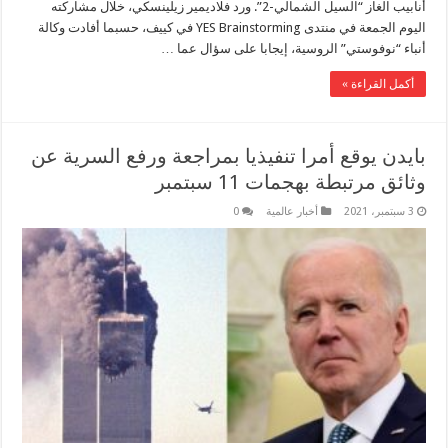
أنابيب الغاز “السيل الشمالي-2”. ورد فلاديمير زيلينسكي، خلال مشاركته
اليوم الجمعة في منتدى YES Brainstorming في كييف، حسبما أفادت وكالة
أنباء “نوفوستي” الروسية، إيجابا على سؤال عما …
أكمل القراءة »
بايدن يوقع أمرا تنفيذيا بمراجعة ورفع السرية عن
وثائق مرتبطة بهجمات 11 سبتمبر
3 سبتمبر، 2021
أخبار عالمية
0