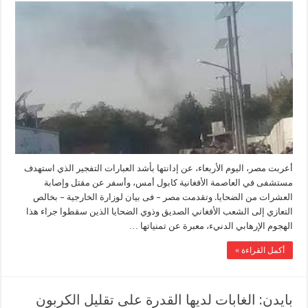
أعربت مصر، اليوم الأربعاء، عن إدانتها بأشد العبارات التفجير الذي استهدف
مستشفى في العاصمة الأفغانية كابول أمس، وأسفر عن مقتل وإصابة
العشرات من الضحايا. وتقدمت مصر – فى بيان لوزارة الخارجية – بخالص
التعازي إلى الشعب الأفغاني الصديق وذوي الضحايا الذين سقطوا جراء هذا
الهجوم الإرهابي الدنيء، معبرة عن تمنياتها …
أكمل القراءة »
بايدن: الغابات لديها القدرة على تقليل الكربون