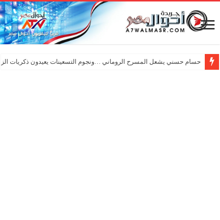
حسام حسني يشعل المسرح الروماني …ونجوم التسعينات يعيدون ذكريات الزم