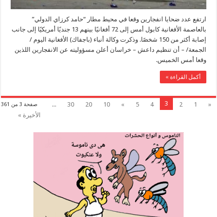
ارتفع عدد ضحايا انفجارين وقعا في محيط مطار “حامد كرزاي الدولي”
بالعاصمة الأفغانية كابول أمس إلى 72 أفغانيًا بينهم 13 جنديًا أمريكيًا إلى جانب
إصابة أكثر من 150 شخصًا. وذكرت وكالة أنباء (باجفاك) الأفغانية اليوم /
الجمعة/ – أن تنظيم داعش – خراسان أعلن مسؤوليته عن الانفجارين اللذين
وقعا أمس الخميس.
أكمل القراءة »
3
...
30
20
10
»
5
4
2
1
«
صفحة 3 من 361
الأخيرة »