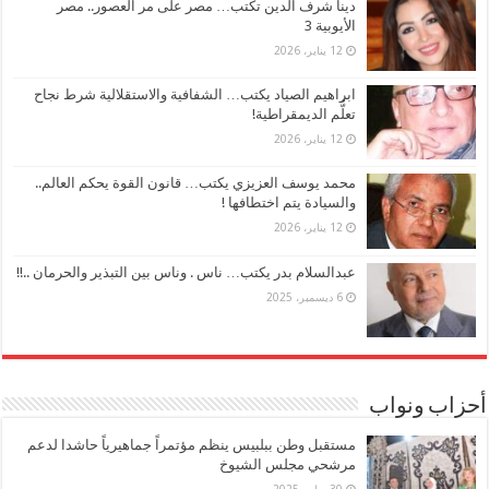
دينا شرف الدين تكتب… مصر على مر العصور.. مصر
الأيوبية 3
12 يناير، 2026
ابراهيم الصياد يكتب… الشفافية والاستقلالية شرط نجاح
تعلُّم الديمقراطية!
12 يناير، 2026
محمد يوسف العزيزي يكتب… قانون القوة يحكم العالم..
والسيادة يتم اختطافها !
12 يناير، 2026
عبدالسلام بدر يكتب… ناس . وناس بين التبذير والحرمان ..!!
6 ديسمبر، 2025
أحزاب ونواب
مستقبل وطن ببلبيس ينظم مؤتمراً جماهيرياً حاشدا لدعم
مرشحي مجلس الشيوخ
30 يوليو، 2025