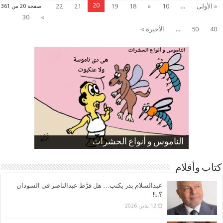
20
« الأولى
...
10
«
18
19
21
22
صفحة 20 من 361
30
»
40
50
...
الأخيرة »
صورة كاركاتيرية
صورة كاركاتيرية
الناموس و أنواع الحشرات
الموظفين بعد ارتفاع الأسعار
ارتفاع نسبة الطلاق في مصر
كتاب وأقلام
عبدالسلام بدر يكتب… هل فرَّط عبدالناصر في السودان
؟..!!
12 يناير، 2026