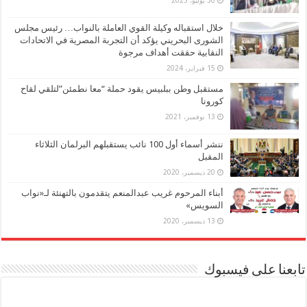
خلال استقباله وكيلة القوي العاملة بالنواب… رئيس مجلس
الشورى البحريني يؤكد أن التجربة المصرية في الاتحادات
النقابية حققت أهداف مرجوة
15 فبراير، 2024
مستقبل وطن ببلبيس يقود حملة “معا نطمئن”لتلقي لقاح
كورونا
13 نوفمبر، 2021
ننشر أسماء أول 100 نائب يستقبلهم البرلمان الثلاثاء
المقبل
20 ديسمبر، 2020
أبناء المرحوم غريب عبدالمنعم يتقدمون بالتهنئة لـ«نواب
السويس»
13 ديسمبر، 2020
تابعنا على فيسبوك