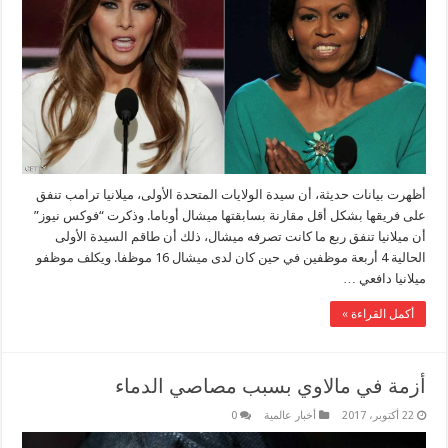
أظهرت بيانات حديثة، أن سيدة الولايات المتحدة الأولى، ميلانيا ترامب تنفق
على فريقها بشكل أقل مقارنة بسابقتها ميشال أوباما. وذكرت “فوكس نيوز”
أن ميلانيا تنفق ربع ما كانت تصرفه ميشال، ذلك أن طاقم السيدة الأولى
الحالية 4 أربعة موظفين في حين كان لدى ميشال 16 موظفا. ويكلف موظفو
ميلانيا دافعي …
أكمل القراءة »
أزمة في مالاوي بسبب مصاصي الدماء
22 أكتوبر، 2017
أخبار عالمية
0