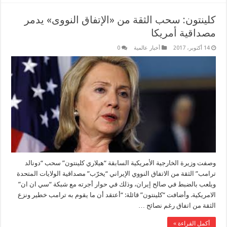
كلينتون: سحب الثقة من «الإتفاق النووى» يدمر
مصداقية أمريكا
14 أكتوبر، 2017
أخبار عالمية
0
وصفت وزيرة الخارجية الأمريكية السابقة “هيلاري كلينتون” سحب “دونالد
ترامب” الثقة من الاتفاق النووي الإيراني “يخرّب” مصداقية الولايات المتحدة
ويلعب بالضبط في صالح إيران، وذلك في حوار أجرته مع شبكة “سي ان ان”
الامريكية. وأضافت “كلينتون” قائلة: “أعتقد أن ما يقوم به ترامب خطير ونزع
الثقة من اتفاق رغم نصائح …
أكمل القراءة »