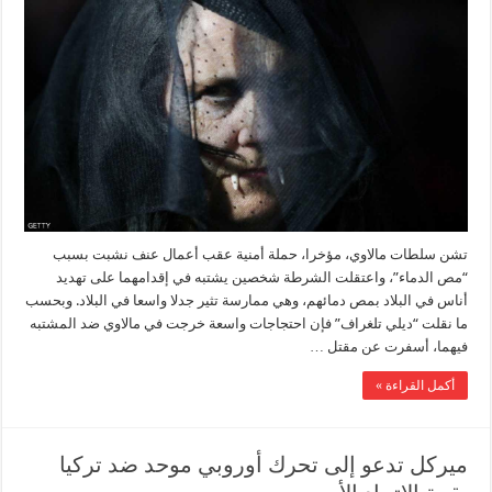
تشن سلطات مالاوي، مؤخرا، حملة أمنية عقب أعمال عنف نشبت بسبب
“مص الدماء”، واعتقلت الشرطة شخصين يشتبه في إقدامهما على تهديد
أناس في البلاد بمص دمائهم، وهي ممارسة تثير جدلا واسعا في البلاد. وبحسب
ما نقلت “ديلي تلغراف” فإن احتجاجات واسعة خرجت في مالاوي ضد المشتبه
فيهما، أسفرت عن مقتل …
أكمل القراءة »
ميركل تدعو إلى تحرك أوروبي موحد ضد تركيا