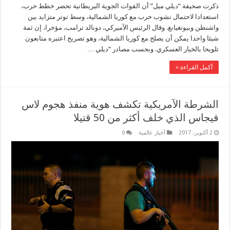
ذكرت صحيفة “ديلي ميل” أن القوات الجوية البريطانية تحضر خطط حرب،
استعدادا لاحتمال نشوب حرب مع كوريا الشمالية، وسط توتر متزايد بين
واشنطن وبيونغيانغ. وقال الرئيس الأميركي، دونالد ترامب، مؤخرا، إن ثمة
شيئا واحدا يمكن أن يصلح مع كوريا الشمالية، وهو تصريح اعتبره متابعون
تلويحا بالخيار العسكري. وبحسب مصادر “ديلي …
أكمل القراءة »
الشرطة الآمريكية تكشف هوية منفذ هجوم لاس
فيجاس الذي خلف أكثر من 50 قتيلا
2 أكتوبر، 2017
أخبار عالمية
0