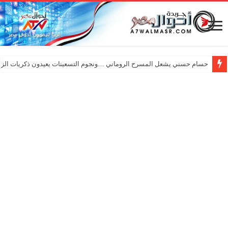
حسام حسني يشعل المسرح الروماني …ونجوم التسعينات يعيدون ذكريات الزم