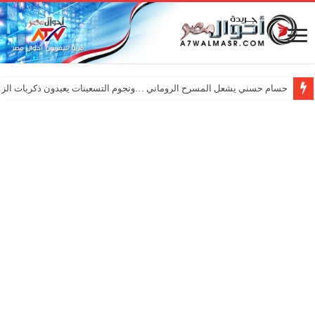
حسام حسني يشعل المسرح الروماني …ونجوم التسعينات يعيدون ذكريات الزم