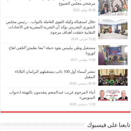
مرشحي مجلس الشيوخ
30 يوليو، 2025
خلال استقباله وكيلة القوي العاملة بالنواب… رئيس مجلس
الشورى البحريني يؤكد أن التجربة المصرية في الاتحادات
النقابية حققت أهداف مرجوة
15 فبراير، 2024
مستقبل وطن ببلبيس يقود حملة “معا نطمئن”لتلقي لقاح
كورونا
13 نوفمبر، 2021
ننشر أسماء أول 100 نائب يستقبلهم البرلمان الثلاثاء
المقبل
20 ديسمبر، 2020
أبناء المرحوم غريب عبدالمنعم يتقدمون بالتهنئة لـ«نواب
السويس»
13 ديسمبر، 2020
تابعنا على فيسبوك