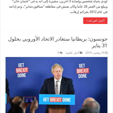
أودى بحياة شخصين وإصابة 3 آخرين، مشيرة إلى أنه يدعى “عثمان خان”
ويبلغ من العمر 28 عاما وكان يعيش في مقاطعة “ستافوردشاير”.. وتم إدانته
في عام 2012 بجرائم إرهاب.
أكمل القراءة »
جونسون: بريطانيا ستغادر الاتحاد الأوروبي بحلول
31 يناير
29 نوفمبر، 2019
أخبار عالمية
0