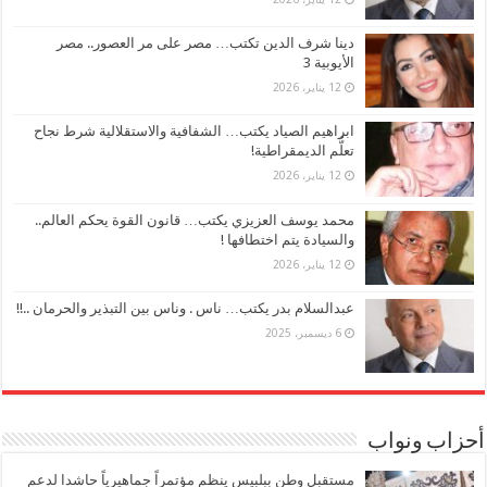
دينا شرف الدين تكتب… مصر على مر العصور.. مصر
الأيوبية 3
12 يناير، 2026
ابراهيم الصياد يكتب… الشفافية والاستقلالية شرط نجاح
تعلُّم الديمقراطية!
12 يناير، 2026
محمد يوسف العزيزي يكتب… قانون القوة يحكم العالم..
والسيادة يتم اختطافها !
12 يناير، 2026
عبدالسلام بدر يكتب… ناس . وناس بين التبذير والحرمان ..!!
6 ديسمبر، 2025
أحزاب ونواب
مستقبل وطن ببلبيس ينظم مؤتمراً جماهيرياً حاشدا لدعم