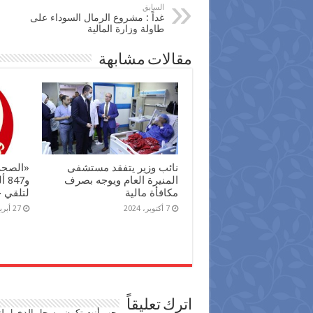
السابق
غداً : مشروع الرمال السوداء على
طاولة وزارة المالية
مقالات مشابهة
نائب وزير يتفقد مستشفى
المنيرة العام ويوجه بصرف
و47
مكافأة مالية
لتلقي 
7 أكتوبر، 2024
27 أبريل، 2024
اترك تعليقاً
يجب أنت تكون
مسجل الدخول
لت