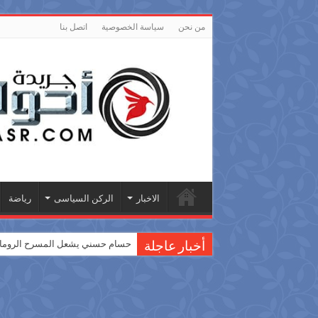
من نحن
سياسة الخصوصية
اتصل بنا
الاخبار
الركن السياسى
رياضة
حسام حسني يشعل المسرح الروماني
أخبار عاجلة