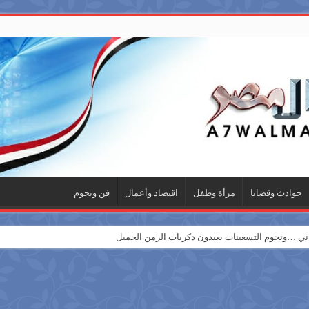
حوادث وقضايا
مرأة وطفل
اقتصاد وأعمال
فن ونجوم
 …ونجوم التسعينات يعيدون ذكريات الزمن الجميل