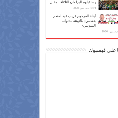
يستقبلهم البرلمان الثلاثاء المقبل
20 ديسمبر، 2020
أبناء المرحوم غريب عبدالمنعم
يتقدمون بالتهنئة لـ«نواب
السويس»
ا على فيسبوك