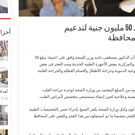
محافظ كفرالشيخ يعتمد 50 مليون جنية لتدعيم
أحزا
لمحافظة
أعلن المهندس سعد الحسينى محافظ كفر الشيخ أن الدكتور مصطفى حامد وزير الصحة وافق على اعتماد مبلغ 50
والمركزية ببعض الأجهزة الطبية الحديثة وسد العجز فى بعض
ية الدموية وجراحة الأطفال وأقسام العظام والجراحة العامة
 أنه تم تخصيص مبلغ 7 ملايين جنيه من المبلغ المعتمد من وزارة الصحة لوحدة جراحة القلب
أهدا
صية وعلاجية لحين إنشاء مستشفى متخصص لأمراض القلب.
15 فبراير، 2024
داوى وكيل وزارة الصحة بكفر الشيخ بإجراء حصر بالتخصصات الطبية
العجز متضمنا ما تم استيفاؤه من هذا العجز والعض على المحافظ