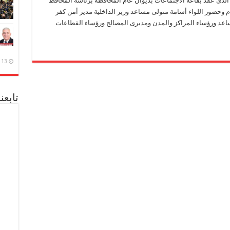
الذى عقد بقاعة الاجتماعات بديوان عام المحافظة برئاسة المحافظ
وحضور اللواء أسامة متولى مساعد وزير الداخلية مدير أمن كفر
اعد ورؤساء المراكز والمدن ومديرى المصالح ورؤساء القطاعات
13 ديسمبر، 2020
تابعن