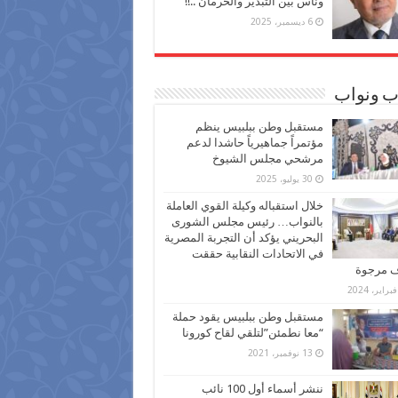
وناس بين التبذير والحرمان ..!!
6 ديسمبر، 2025
ب ونواب
مستقبل وطن ببلبيس ينظم
مؤتمراً جماهيرياً حاشدا لدعم
مرشحي مجلس الشيوخ
30 يوليو، 2025
خلال استقباله وكيلة القوي العاملة
بالنواب… رئيس مجلس الشورى
البحريني يؤكد أن التجربة المصرية
في الاتحادات النقابية حققت
ف مرجوة
مستقبل وطن ببلبيس يقود حملة
“معا نطمئن”لتلقي لقاح كورونا
13 نوفمبر، 2021
ننشر أسماء أول 100 نائب