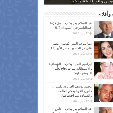
 كاركاتيرية
 كاركاتيرية
موس و أنواع الحشرات
ظفين بعد ارتفاع الأسعار
اع نسبة الطلاق في مصر
وأقلام
عبدالسلام بدر يكتب… هل فرَّط
عبدالناصر في السودان ؟..!!
12 يناير، 2026
دينا شرف الدين تكتب… مصر
على مر العصور.. مصر الأيوبية 3
12 يناير، 2026
ابراهيم الصياد يكتب… الشفافية
والاستقلالية شرط نجاح تعلُّم
الديمقراطية!
12 يناير، 2026
محمد يوسف العزيزي يكتب…
قانون القوة يحكم العالم..
والسيادة يتم اختطافها !
12 يناير، 2026
عبدالسلام بدر يكتب… ناس .