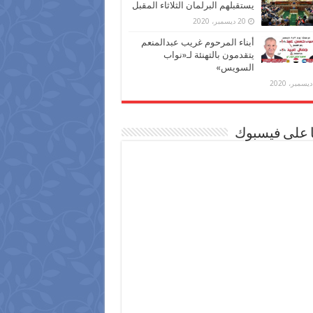
يستقبلهم البرلمان الثلاثاء المقبل
20 ديسمبر، 2020
أبناء المرحوم غريب عبدالمنعم
يتقدمون بالتهنئة لـ«نواب
السويس»
ا على فيسبوك