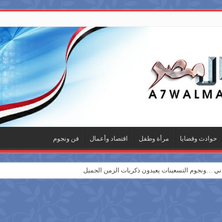
حوادث وقضايا
مرأة وطفل
اقتصاد وأعمال
فن ونجوم
 …ونجوم التسعينات يعيدون ذكريات الزمن الجميل