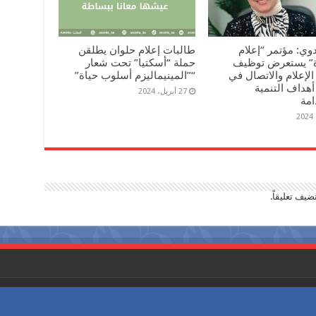
بدوي: مؤتمر “إعلام
طالبات إعلام حلوان يطلقن
ة” يستعرض توظيف
حملة “أسكتيا” تحت شعار
الإعلام والاتصال في
“”المينيماليزم أسلوب حياة”
هداف التنمية
27 أبريل، 2024
امة
ضيف تعليقاً.