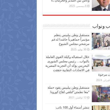
وناس بين التبذير والحرمان ..!!
6 ديسمبر، 2025
ب ونواب
مستقبل وطن ببلبيس ينظم
مؤتمراً جماهيرياً حاشدا لدعم
مرشحي مجلس الشيوخ
30 يوليو، 2025
خلال استقباله وكيلة القوي العاملة
بالنواب… رئيس مجلس الشورى
البحريني يؤكد أن التجربة المصرية
في الاتحادات النقابية حققت
ف مرجوة
مستقبل وطن ببلبيس يقود حملة
“معا نطمئن”لتلقي لقاح كورونا
13 نوفمبر، 2021
ننشر أسماء أول 100 نائب