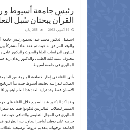
رئيس جامعة أسيوط و رئي
القرآن يبحثان سُبل الت
19 أكتوبر، 2013
255 زيارة
استقبل الدكتور محمد عبد السميع رئيس جامعة أسي
والوفد المرافق له حيث تم عقد لقاءاً مشتركاً ب
لشئون الدراسات العليا والبحوث والدكتور عادل ري
مخلوف عميد كلية الطب ، والدكتور زيدان زيد حما
الماليزي فى جامعة أسيوط .
يأتي اللقاء فى إطار الاتفاقية المبرمة بين الجامعة
الأسنان فقط وقد تزايد العدد هذا العام ليتجاوز 110 طالب وامتد إلى التحاقهم بالدراسة فى كليات الطب والصيدلة .
و قد أكد الدكتور عبد السميع خلال اللقاء على حر
المتميز للطلاب الماليزيين ليكونوا فيما بعد سفر
الماليزي فى المجال التعليمي والثقافي حيث تعد ما
حرصه على توطيد أواصر التعاون بين الطرفين ف
الجامعة توجيهاته بتقديم عروضاً توضيحية للطلاب ا