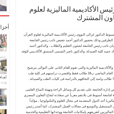
س الأكاديمية الماليزية لعلوم
عاون المشترك
أحزا
وط الدكتور غزالى النووى رئيس الأكاديمية الماليزية لعلوم القرآن
ين الطرفين وذلك بحضور الدكتور أحمد جعيص نائب رئيس الجامعة
ان نائب رئيس الجامعة لشئون التعليم والطلاب ، والدكتور أحمد
د عميد كلية الصيدلة، والدكتور ناصر الشيمى المنسق الأكاديمي للوفد
 والأكاديمية الماليزية والتى تقوم للعام الثانى على التوالى بترشيح
الطلاب للدراسة بجامعة أسيوط حيث بدأ البرنامج العام الماضى ب28 طالب فقط واقتصرت دراستهم فى كلية طب
أهدا
15 فبراير، 2024
ص إدارة الجامعة على تقديم كل وسائل الراحة وتهيئة المناخ العلمى
اء لجامعة أسيوط فى بلادهم معرباً عن سعادته لنجاح التعاون المصري
ليزيا أحد الدول المتقدمة فى مجال العلوم والتكنولوجيا ، مؤكداً
ى المستقبل والتوسع فى مجالات العمل المشترك، كما أصدر رئيس
لماليزيين لتعريفهم بإمكانيات الجامعة ووحداتها التعليمية والخدمية