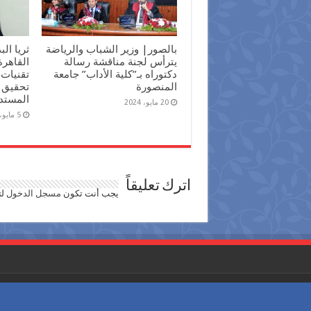
بالصور| وزير الشباب والرياضة
ثريا ال
يترأس لجنة مناقشة رسالة
القاهر
دكتوراه بـ”كلية الأداب” جامعة
تقنيات 
المنصورة
تحقيق أ
المستد
20 مايو، 2024
5 مايو، 2024
اترك تعليقاً
يجب أنت تكون
مسجل الدخول
لت
حقوق النشر محفوظة لـجريدة احوال مصر © 2026