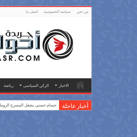
من نحن
سياسة الخصوصية
اتصل بنا
الاخبار
الركن السياسى
رياضة
حسام حسني يشعل المسرح الروماني
أخبار عاجلة