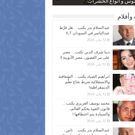
 كاركاتيرية
 كاركاتيرية
موس و أنواع الحشرات
ظفين بعد ارتفاع الأسعار
اع نسبة الطلاق في مصر
وأقلام
عبدالسلام بدر يكتب… هل فرَّط
عبدالناصر في السودان ؟..!!
12 يناير، 2026
دينا شرف الدين تكتب… مصر
على مر العصور.. مصر الأيوبية 3
12 يناير، 2026
ابراهيم الصياد يكتب… الشفافية
والاستقلالية شرط نجاح تعلُّم
الديمقراطية!
12 يناير، 2026
محمد يوسف العزيزي يكتب…
قانون القوة يحكم العالم..
والسيادة يتم اختطافها !
12 يناير، 2026
عبدالسلام بدر يكتب… ناس .