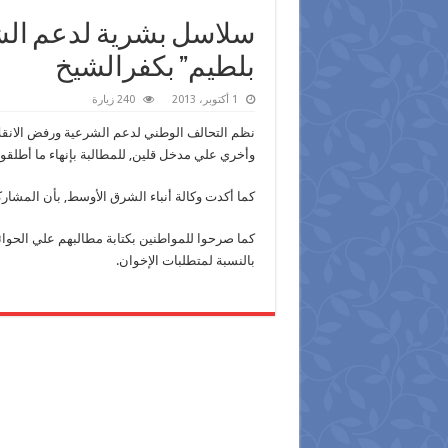
سلاسل بشرية لدعم الش
بلطيم” بكفرالشيخ
1 أكتوبر، 2013
240 زيارة
نظم التحالف الوطني لدعم الشرعية ورفض الانق
وأخري علي مدخل قلين, للمطالبة بإنهاء ما أطلقو
كما أكدت وكالة أنباء الشرق الأوسط, بأن المشاركين
كما صرحوا للمواطنين بكتابة مطالبهم علي الحوائط 
بالنسبة لمتطلبات الإخوان.