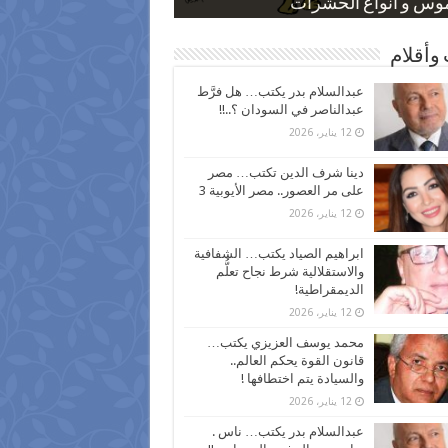
 كاركاتيرية
 كاركاتيرية
موس و أنواع الحشرات
ظفين بعد ارتفاع الأسعار
اع نسبة الطلاق في مصر
وأقلام
عبدالسلام بدر يكتب… هل فرَّط
عبدالناصر في السودان ؟..!!
12 يناير، 2026
دينا شرف الدين تكتب… مصر
على مر العصور.. مصر الأيوبية 3
12 يناير، 2026
ابراهيم الصياد يكتب… الشفافية
والاستقلالية شرط نجاح تعلُّم
الديمقراطية!
12 يناير، 2026
محمد يوسف العزيزي يكتب…
قانون القوة يحكم العالم..
والسيادة يتم اختطافها !
12 يناير، 2026
عبدالسلام بدر يكتب… ناس .