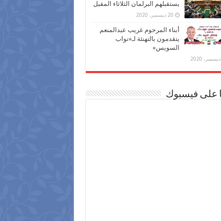
يستقبلهم البرلمان الثلاثاء المقبل
20 ديسمبر، 2020
أبناء المرحوم غريب عبدالمنعم
يتقدمون بالتهنئة لـ«نواب
السويس»
ا على فيسبوك