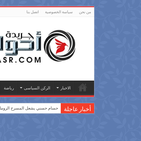
من نحن
سياسة الخصوصية
اتصل بنا
الاخبار
الركن السياسى
رياضة
حسام حسني يشعل المسرح الروماني
أخبار عاجلة