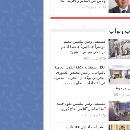
وناس بين التبذير والحرمان ..!!
6 ديسمبر، 2025
ب ونواب
مستقبل وطن ببلبيس ينظم
مؤتمراً جماهيرياً حاشدا لدعم
مرشحي مجلس الشيوخ
30 يوليو، 2025
خلال استقباله وكيلة القوي العاملة
بالنواب… رئيس مجلس الشورى
البحريني يؤكد أن التجربة المصرية
في الاتحادات النقابية حققت
ف مرجوة
مستقبل وطن ببلبيس يقود حملة
“معا نطمئن”لتلقي لقاح كورونا
13 نوفمبر، 2021
ننشر أسماء أول 100 نائب