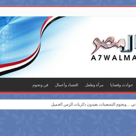
حوادث وقضايا
مرأة وطفل
اقتصاد وأعمال
فن ونجوم
 …ونجوم التسعينات يعيدون ذكريات الزمن الجميل