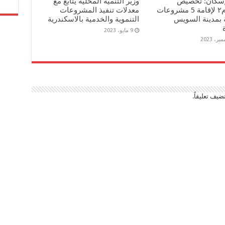
لإسكان: تخصيص
وزير التنمية المحلية يتابع مع
٢١٠٤٥م٢ لإقامة 5 مشروعات
معدلات تنفيذ المشروعات
 بمدينة السويس
التنموية والخدمية بالاسكندرية
9 مايو، 2023
ضيف تعليقاً.