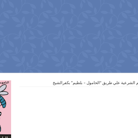
الشرعية علي طريق “الحامول – بلطيم” بكفرالشيخ