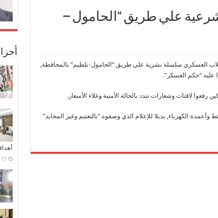
رعية علي طريق “الحامول –
أحزا
لاب العسكري سلسلة بشرية علي طريق “الحامول-بلطيم” بالمحافظة,
ا عليه “حكم العسكر”.
 رفعوا لافتات وشعارات تندد بالحالة الأمنية وغلاء الأسعار.
وأعمدة الكهرباء, بديلا للإعلام الذي وصفوه “بالتعتيم وغير المحايد”
أهدا
15 فبراير، 2024