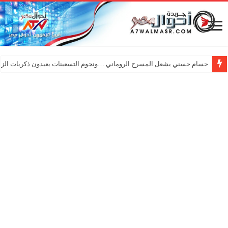
حسام حسني يشعل المسرح الروماني …ونجوم التسعينات يعيدون ذكريات الزم