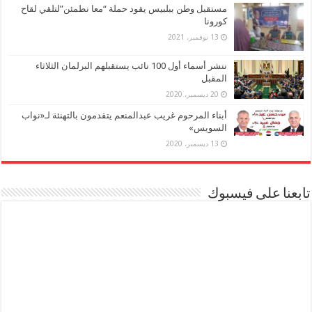
مستقبل وطن ببلبيس يقود حملة “معا نطمئن”لتلقي لقاح
كورونا
13 نوفمبر، 2021
ننشر أسماء أول 100 نائب يستقبلهم البرلمان الثلاثاء
المقبل
20 ديسمبر، 2020
أبناء المرحوم غريب عبدالمنعم يتقدمون بالتهنئة لـ«نواب
السويس»
13 ديسمبر، 2020
تابعنا على فيسبوك