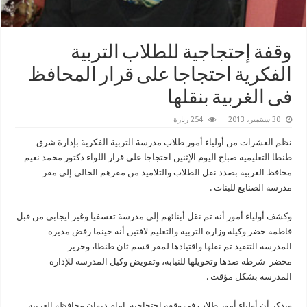
وقفة إحتجاجية للطلاب التربية
الفكرية احتجاجا على قرار المحافظ
فى الغربية بنقلها
30 سبتمبر، 2013
254 زيارة
نظم العشرات من أولياء أمور طلاب مدرسة التربية الفكرية بإدارة شرق
طنطا التعليمية صباح اليوم الإثنين احتجاجا على قرار اللواء دكتور محمد نعيم
محافظ الغربية بصدد نقل الطلاب والتلاميذ من مقرهم الحالى إلى مقر
مدرسة الصنايع للبنات .
وكشف أولياء أمور أنه تم نقل أبنائهم إلى مدرسة تعسفيا وغير ايجابي من قبل
فاطمة خضر وكيلة وزارة التربية والتعليم لافتين أنه حينما رفض مديرة
المدرسة التنفيذ تم نقلها واقتيادها لمقر قسم ثان طنطا، وحرير
محضر شرطة ضدها وتحويلها للنيابة، وتفويض وكيل المدرسة للإدارة
المدرسة بشكل مؤقت .
ويذكر أن أولياء أمور طلاب فى وقفة إحتجاجية امام ديوان محافظة الغربية