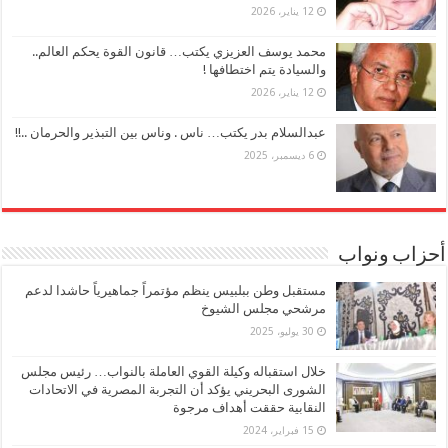
12 يناير، 2026
محمد يوسف العزيزي يكتب… قانون القوة يحكم العالم..
والسيادة يتم اختطافها !
12 يناير، 2026
عبدالسلام بدر يكتب… ناس . وناس بين التبذير والحرمان ..!!
6 ديسمبر، 2025
أحزاب ونواب
مستقبل وطن ببلبيس ينظم مؤتمراً جماهيرياً حاشدا لدعم
مرشحي مجلس الشيوخ
30 يوليو، 2025
خلال استقباله وكيلة القوي العاملة بالنواب… رئيس مجلس
الشورى البحريني يؤكد أن التجربة المصرية في الاتحادات
النقابية حققت أهداف مرجوة
15 فبراير، 2024