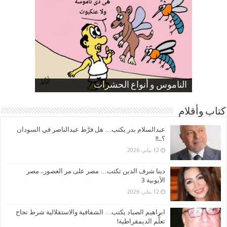
صورة كاركاتيرية
صورة كاركاتيرية
الناموس و أنواع الحشرات
الموظفين بعد ارتفاع الأسعار
ارتفاع نسبة الطلاق في مصر
كتاب وأقلام
عبدالسلام بدر يكتب… هل فرَّط عبدالناصر في السودان
؟..!!
12 يناير، 2026
دينا شرف الدين تكتب… مصر على مر العصور.. مصر
الأيوبية 3
12 يناير، 2026
ابراهيم الصياد يكتب… الشفافية والاستقلالية شرط نجاح
تعلُّم الديمقراطية!