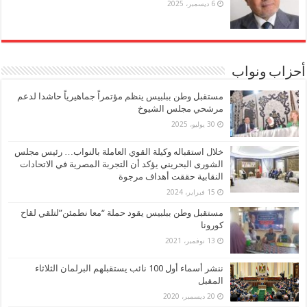
6 ديسمبر، 2025
أحزاب ونواب
مستقبل وطن ببلبيس ينظم مؤتمراً جماهيرياً حاشدا لدعم
مرشحي مجلس الشيوخ
30 يوليو، 2025
خلال استقباله وكيلة القوي العاملة بالنواب… رئيس مجلس
الشورى البحريني يؤكد أن التجربة المصرية في الاتحادات
النقابية حققت أهداف مرجوة
15 فبراير، 2024
مستقبل وطن ببلبيس يقود حملة “معا نطمئن”لتلقي لقاح
كورونا
13 نوفمبر، 2021
ننشر أسماء أول 100 نائب يستقبلهم البرلمان الثلاثاء
المقبل
20 ديسمبر، 2020