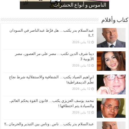
صورة كاركاتيرية
صورة كاركاتيرية
الناموس و أنواع الحشرات
الموظفين بعد ارتفاع الأسعار
ارتفاع نسبة الطلاق في مصر
كتاب وأقلام
عبدالسلام بدر يكتب… هل فرَّط عبدالناصر في السودان
؟..!!
12 يناير، 2026
دينا شرف الدين تكتب… مصر على مر العصور.. مصر
الأيوبية 3
12 يناير، 2026
ابراهيم الصياد يكتب… الشفافية والاستقلالية شرط نجاح
تعلُّم الديمقراطية!
12 يناير، 2026
محمد يوسف العزيزي يكتب… قانون القوة يحكم العالم..
والسيادة يتم اختطافها !
12 يناير، 2026
عبدالسلام بدر يكتب… ناس . وناس بين التبذير والحرمان ..!!