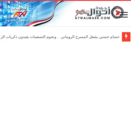
حسام حسني يشعل المسرح الروماني …ونجوم التسعينات يعيدون ذكريات الزم