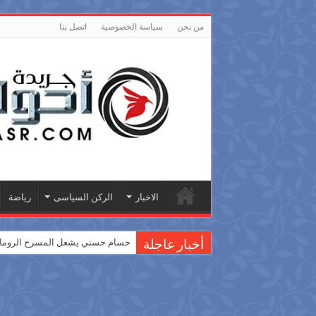
من نحن
سياسة الخصوصية
اتصل بنا
الاخبار
الركن السياسى
رياضة
حسام حسني يشعل المسرح الروماني
أخبار عاجلة