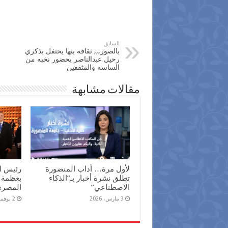
السابق
بالصور,,, ثقافه بنها يحتفل بذكري
رحيل عبدالناصر بحضور نخبه من
الساسه والمثقفين
مقالات مشابهة
لأول مرة… أداب المنضورة
رئيس ال
تطلق نشرة أخبار بـ”الذكاء
بعظمة 
الاصطناعي”
المصري 
3 مارس، 2026
2 نوفمبر، 2025