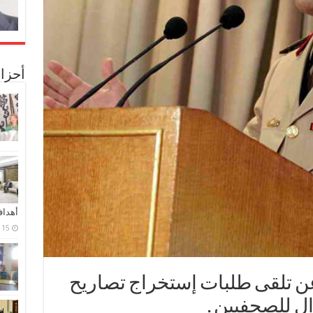
أحزا
أهدا
15 فبراير، 2024
ن تلقى طلبات إستخراج تصاريح
ل للصحفيين .