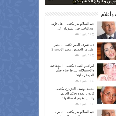
 كاركاتيرية
 كاركاتيرية
موس و أنواع الحشرات
ظفين بعد ارتفاع الأسعار
اع نسبة الطلاق في مصر
وأقلام
عبدالسلام بدر يكتب… هل فرَّط
عبدالناصر في السودان ؟..!!
12 يناير، 2026
دينا شرف الدين تكتب… مصر
على مر العصور.. مصر الأيوبية 3
12 يناير، 2026
ابراهيم الصياد يكتب… الشفافية
والاستقلالية شرط نجاح تعلُّم
الديمقراطية!
12 يناير، 2026
محمد يوسف العزيزي يكتب…
قانون القوة يحكم العالم..
والسيادة يتم اختطافها !
12 يناير، 2026
عبدالسلام بدر يكتب… ناس .