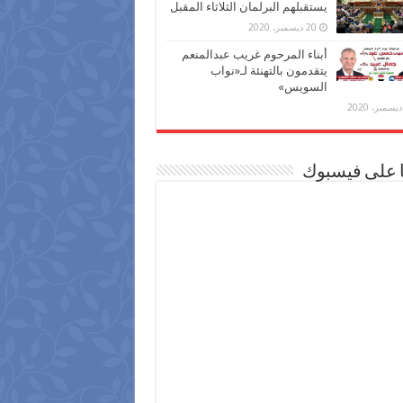
يستقبلهم البرلمان الثلاثاء المقبل
20 ديسمبر، 2020
أبناء المرحوم غريب عبدالمنعم
يتقدمون بالتهنئة لـ«نواب
السويس»
ا على فيسبوك