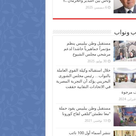
وناس بين التبذير والحرمان ..!!
6 ديسمبر، 2025
ب ونواب
مستقبل وطن ببلبيس ينظم
مؤتمراً جماهيرياً حاشدا لدعم
مرشحي مجلس الشيوخ
30 يوليو، 2025
خلال استقباله وكيلة القوي العاملة
بالنواب… رئيس مجلس الشورى
البحريني يؤكد أن التجربة المصرية
في الاتحادات النقابية حققت
ف مرجوة
مستقبل وطن ببلبيس يقود حملة
“معا نطمئن”لتلقي لقاح كورونا
13 نوفمبر، 2021
ننشر أسماء أول 100 نائب