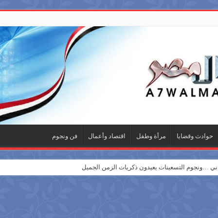
حوادث وقضايا
مرأة وطفل
اقتصاد وأعمال
فن ونجوم
 …ونجوم التسعينات يعيدون ذكريات الزمن الجميل