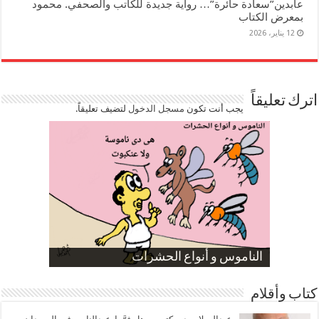
عابدين”سعادة حائرة”… رواية جديدة للكاتب والصحفي. محمود
بمعرض الكتاب
12 يناير، 2026
اترك تعليقاً
يجب أنت تكون
مسجل الدخول
لتضيف تعليقاً.
صورة كاركاتيرية
صورة كاركاتيرية
الناموس و أنواع الحشرات
الموظفين بعد ارتفاع الأسعار
ارتفاع نسبة الطلاق في مصر
كتاب وأقلام