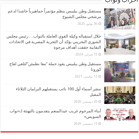
أحزاب ونواب
مستقبل وطن ببلبيس ينظم مؤتمراً جماهيرياً حاشدا لدعم
مرشحي مجلس الشيوخ
30 يوليو، 2025
خلال استقباله وكيلة القوي العاملة بالنواب… رئيس مجلس
الشورى البحريني يؤكد أن التجربة المصرية في الاتحادات
النقابية حققت أهداف مرجوة
15 فبراير، 2024
مستقبل وطن ببلبيس يقود حملة “معا نطمئن”لتلقي لقاح
كورونا
13 نوفمبر، 2021
ننشر أسماء أول 100 نائب يستقبلهم البرلمان الثلاثاء
المقبل
20 ديسمبر، 2020
أبناء المرحوم غريب عبدالمنعم يتقدمون بالتهنئة لـ«نواب
السويس»
13 ديسمبر، 2020