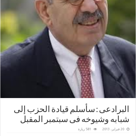
البرادعى : سأسلم قيادة الحزب إلى
شبابه وشيوخه فى سبتمبر المقبل
20 فبراير، 2013
581 زيارة