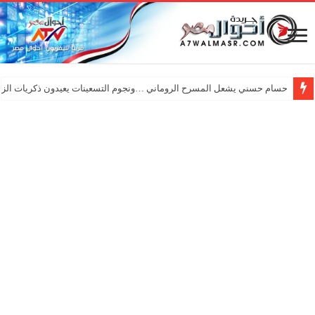
حسام حسني يشعل المسرح الروماني …ونجوم التسعينات يعيدون ذكريات الزم