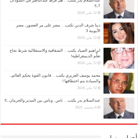
عبدالسلام بدر يكتب… هل فرَّط عبدالناصر في السودان
؟..!!
12 يناير، 2026
دينا شرف الدين تكتب… مصر على مر العصور.. مصر
الأيوبية 3
12 يناير، 2026
ابراهيم الصياد يكتب… الشفافية والاستقلالية شرط نجاح
تعلُّم الديمقراطية!
12 يناير، 2026
محمد يوسف العزيزي يكتب… قانون القوة يحكم العالم..
والسيادة يتم اختطافها !
12 يناير، 2026
عبدالسلام بدر يكتب… ناس . وناس بين التبذير والحرمان ..!!
6 ديسمبر، 2025