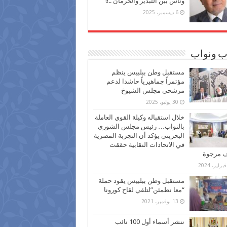
وناس بين التبذير والحرمان ..!!
6 ديسمبر، 2025
ب ونواب
مستقبل وطن ببلبيس ينظم
مؤتمراً جماهيرياً حاشدا لدعم
مرشحي مجلس الشيوخ
30 يوليو، 2025
خلال استقباله وكيلة القوي العاملة
بالنواب… رئيس مجلس الشورى
البحريني يؤكد أن التجربة المصرية
في الاتحادات النقابية حققت
ف مرجوة
مستقبل وطن ببلبيس يقود حملة
“معا نطمئن”لتلقي لقاح كورونا
13 نوفمبر، 2021
ننشر أسماء أول 100 نائب