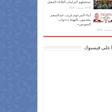
يستقبلهم البرلمان الثلاثاء المقبل
20 ديسمبر، 2020
أبناء المرحوم غريب عبدالمنعم
يتقدمون بالتهنئة لـ«نواب
السويس»
ا على فيسبوك