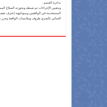
بدائرة القسم .
وبتقنين الإجراءات تم ضبطه وبحوزته السلاح ال
المستخدمة في الواقعتين وبمواجهته إعترف تفصل
الجنائي بالتحري ظروف وملابسات الواقعة وحرر محضر رقم 11 أحوال القسم وتباشر النيابة العامة 