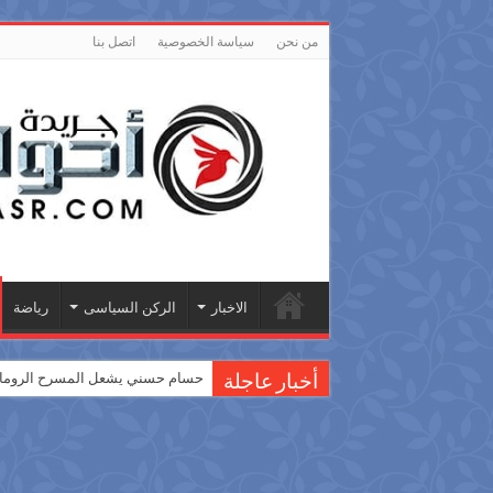
من نحن
سياسة الخصوصية
اتصل بنا
الاخبار
الركن السياسى
رياضة
حسام حسني يشعل المسرح الروماني
أخبار عاجلة