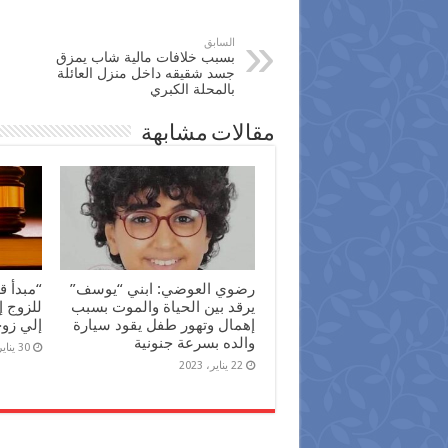
السابق
بسبب خلافات مالية شاب يمزق
جسد شقيقه داخل منزل العائلة
بالمحلة الكبري
مقالات مشابهة
رضوي العوضي: ابني “يوسف”
“مبدأ ق
يرقد بين الحياة والموت بسبب
للزوج إ
إهمال وتهور طفل يقود سيارة
إلي زو
والده بسرعة جنونية
30 يناير، 2022
22 يناير، 2023