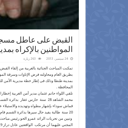
القبض على عاطل مسجل
المواطنين بالإكراه بمدي
24 سبتمبر، 2013
263 زيارة
تمكنت المباحث الجنائية بالغربية من إلقاء ال
بطريق العام ومحاولته فرض الإتاوات وسرقة الموا
بمدينة طنطا وذلك فى إطار خطة مديرية الأمن ل
المحافظة .
تلقي اللواء حاتم عثمان مدير أمن الغربية إخطارا 
محمد الشاهد 28 سنة حارس عقار بدائ
20 سنة طالبة يفيد حال سيرها بدائرة القسم قام ملثم بإشهار مطواة والاستيلاء علي هاتفها المحمول والهرب .
وتبين من تحريات الرائد عمرو الحو رئيس مباحث 