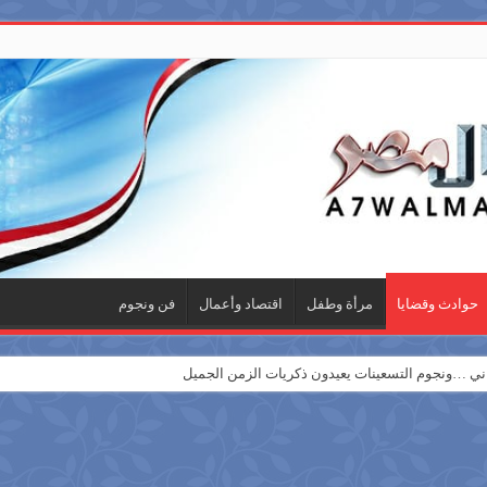
حوادث وقضايا
مرأة وطفل
اقتصاد وأعمال
فن ونجوم
 …ونجوم التسعينات يعيدون ذكريات الزمن الجميل