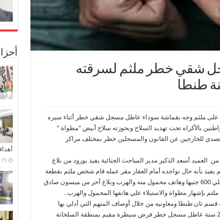
أحزا
 شقي خطر ملثم لسرقته
نة طنطا
قبض على ملثم وجه بقماشة سوداء عاطل مسجل شقي خطر أثناء سيره
طنين بالأكراه تحت تهديد السلاح وبحوزته سلاح أبيض “مطواة ”
لتصدي للخارجين عن القانون والمسجلين خطر بمختلف مراكز
أهدا
من العميد أسعد الذكير مدير المباحث الجنائية يفيد بورود من بلاغ
15 فبراير، 2024
رة القسم يفيد بأنه حال تواجده أمام العقار مقر عمله قام شخص ملثم بقطعة
قماش سوداء بإشهار مطواه وتهديده والاستيلاء علي 600 جنيها وهاتف محمول منه والهرب وبلاغ أخر من ميسون صادق
قسم ثان طنطا ومعاونيه من خلال أوصاف المتهم التي أدلي بها
المجني عليهما أن مرتكب الواقعتين عادل دراز 29 سنة عاطل مسجل خطر فرض سيطرة مقيم بمنطقة السلخانة