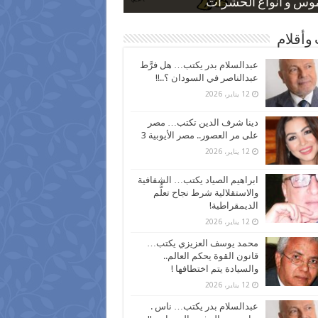
 كاركاتيرية
 كاركاتيرية
موس و أنواع الحشرات
ظفين بعد ارتفاع الأسعار
اع نسبة الطلاق في مصر
وأقلام
عبدالسلام بدر يكتب… هل فرَّط
عبدالناصر في السودان ؟..!!
12 يناير، 2026
دينا شرف الدين تكتب… مصر
على مر العصور.. مصر الأيوبية 3
12 يناير، 2026
ابراهيم الصياد يكتب… الشفافية
والاستقلالية شرط نجاح تعلُّم
الديمقراطية!
12 يناير، 2026
محمد يوسف العزيزي يكتب…
قانون القوة يحكم العالم..
والسيادة يتم اختطافها !
12 يناير، 2026
عبدالسلام بدر يكتب… ناس .