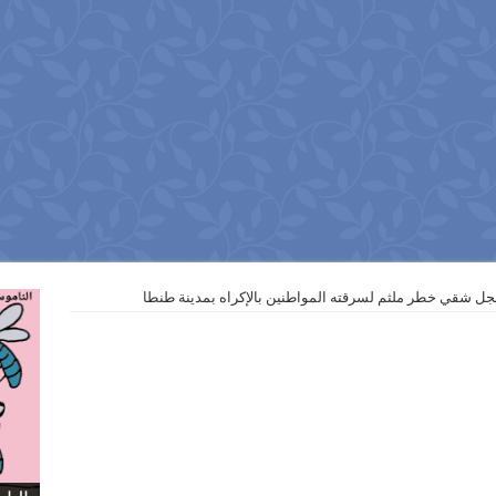
 شقي خطر ملثم لسرقته المواطنين بالإكراه بمدينة طنطا