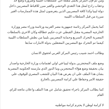
ومن ثم فإن المركز يحمل مقتله الي للسلطات الليبيه وضرورة وضع حد
وعقاب رادع لمثل هذا التعدي الوحشي والغير مبرر للاقباط المصريين داخل
دولة ليبيا وكذا كافة المصريين الذين يتعرضون لمثل هذة الممارسات الغير
مبررة من قبل السلطات الليبيه
كما يحمل المركز رئاسة جمهورية مصر العربيه ورئاسة وزراء مصر ووزارة
الخارجيه المصرية مقتل القبطي عزت حكيم عطالله وكان الاحري بالسلطات
المصرية التحرك السريع وحماية المصريين بليبيا من بطش السلطات الليبية
كيفما تم التحرك مع المصريين المعتقلين بدولة الامارات سابقا
وطالب احمد شبيب رئيس المركز العربي لحقوق الانسان
وضع ملف المحتجزين بدولة ليبيا في اولي اهتمامات وزارة الخارجية واصدار
بيان بحقيقة وضع هؤلاء المحتجزين وما الدور الذي مارسته الحكومه المصرية
بشان هذا الملف علي ان يعرض هذا البيان للشعب المصري للوقوف علي
حقيقة الامر وحفاظا علي كرامة المصريين بالخارج
كما يطالب المركز باجراء تحقيق شامل عن هذا الملف واعلان نتائجه للراي
العام
لا كرامة لوطن لا يحترم كرامة مواطنيه