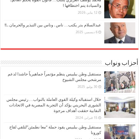
والسيادة يتم اختطافها !
12 يناير، 2026
عبدالسلام بدر يكتب… ناس . وناس بين التبذير والحرمان ..!!
6 ديسمبر، 2025
أحزاب ونواب
مستقبل وطن ببلبيس ينظم مؤتمراً جماهيرياً حاشدا لدعم
مرشحي مجلس الشيوخ
30 يوليو، 2025
خلال استقباله وكيلة القوي العاملة بالنواب… رئيس مجلس
الشورى البحريني يؤكد أن التجربة المصرية في الاتحادات
النقابية حققت أهداف مرجوة
15 فبراير، 2024
مستقبل وطن ببلبيس يقود حملة “معا نطمئن”لتلقي لقاح
كورونا