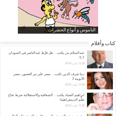
صورة كاركاتيرية
صورة كاركاتيرية
الناموس و أنواع الحشرات
الموظفين بعد ارتفاع الأسعار
ارتفاع نسبة الطلاق في مصر
كتاب وأقلام
عبدالسلام بدر يكتب… هل فرَّط عبدالناصر في السودان
؟..!!
12 يناير، 2026
دينا شرف الدين تكتب… مصر على مر العصور.. مصر
الأيوبية 3
12 يناير، 2026
ابراهيم الصياد يكتب… الشفافية والاستقلالية شرط نجاح
تعلُّم الديمقراطية!
12 يناير، 2026
محمد يوسف العزيزي يكتب… قانون القوة يحكم العالم..