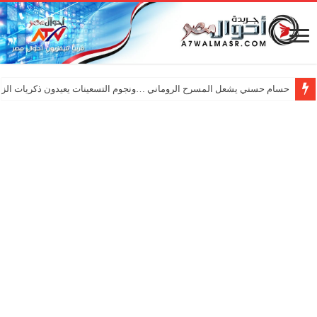
حسام حسني يشعل المسرح الروماني …ونجوم التسعينات يعيدون ذكريات الزم