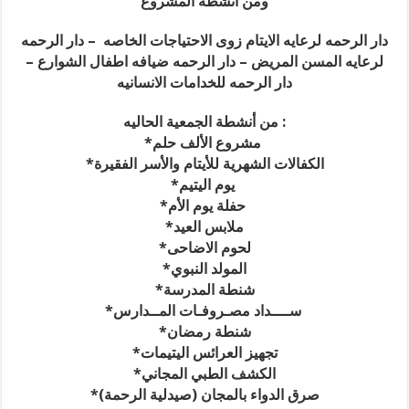
ومن انشطه المشروع
دار الرحمه لرعايه الايتام زوى الاحتياجات الخاصه – دار الرحمه
لرعايه المسن المريض – دار الرحمه ضيافه اطفال الشوارع –
دار الرحمه للخدامات الانسانيه
من أنشطة الجمعية الحاليه :
*مشروع الألف حلم
*الكفالات الشهرية للأيتام والأسر الفقيرة
*يوم اليتيم
*حفلة يوم الأم
*ملابس العيد
*لحوم الاضاحى
*المولد النبوي
*شنطة المدرسة
*ســــداد مصـروفـات المــدارس
*شنطة رمضان
*تجهيز العرائس اليتيمات
*الكشف الطبي المجاني
*صرق الدواء بالمجان (صيدلية الرحمة)