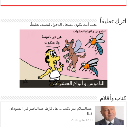
اترك تعليقاً
يجب أنت تكون
مسجل الدخول
لتضيف تعليقاً.
صورة كاركاتيرية
صورة كاركاتيرية
الناموس و أنواع الحشرات
الموظفين بعد ارتفاع الأسعار
ارتفاع نسبة الطلاق في مصر
كتاب وأقلام
عبدالسلام بدر يكتب… هل فرَّط عبدالناصر في السودان
؟..!!
12 يناير، 2026