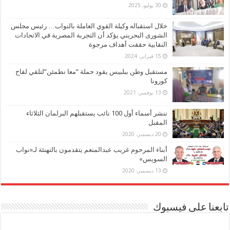
30 يوليو، 2025
خلال استقباله وكيلة القوي العاملة بالنواب… رئيس مجلس
الشورى البحريني يؤكد أن التجربة المصرية في الاتحادات
النقابية حققت أهداف مرجوة
15 فبراير، 2024
مستقبل وطن ببلبيس يقود حملة “معا نطمئن”لتلقي لقاح
كورونا
13 نوفمبر، 2021
ننشر أسماء أول 100 نائب يستقبلهم البرلمان الثلاثاء
المقبل
20 ديسمبر، 2020
أبناء المرحوم غريب عبدالمنعم يتقدمون بالتهنئة لـ«نواب
السويس»
13 ديسمبر، 2020
تابعنا على فيسبوك