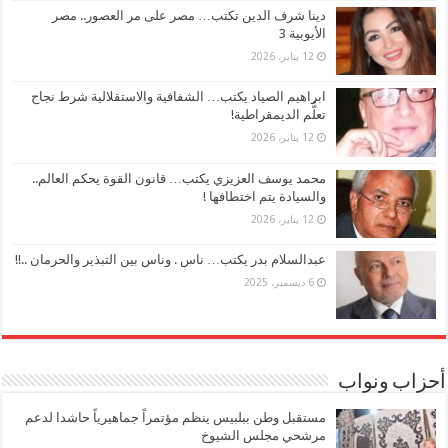
دينا شرف الدين تكتب… مصر على مر العصور.. مصر
الأيوبية 3
12 يناير، 2026
ابراهيم الصياد يكتب… الشفافية والاستقلالية شرط نجاح
تعلُّم الديمقراطية!
12 يناير، 2026
محمد يوسف العزيزي يكتب… قانون القوة يحكم العالم..
والسيادة يتم اختطافها !
12 يناير، 2026
عبدالسلام بدر يكتب… ناس . وناس بين التبذير والحرمان ..!!
6 ديسمبر، 2025
أحزاب ونواب
مستقبل وطن ببلبيس ينظم مؤتمراً جماهيرياً حاشدا لدعم
مرشحي مجلس الشيوخ