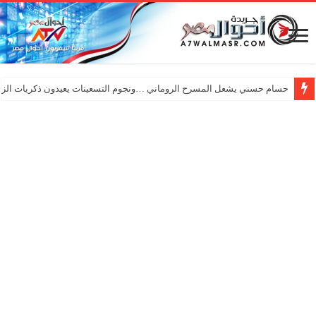
حسام حسني يشعل المسرح الروماني …ونجوم التسعينات يعيدون ذكريات الزم