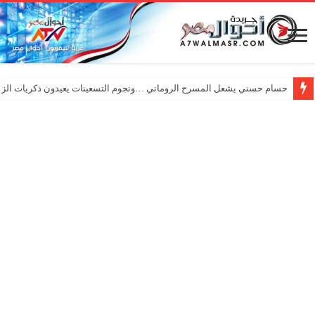
حسام حسني يشعل المسرح الروماني …ونجوم التسعينات يعيدون ذكريات الزم