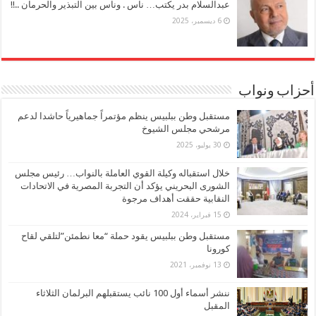
عبدالسلام بدر يكتب… ناس . وناس بين التبذير والحرمان ..!!
6 ديسمبر، 2025
أحزاب ونواب
مستقبل وطن ببلبيس ينظم مؤتمراً جماهيرياً حاشدا لدعم
مرشحي مجلس الشيوخ
30 يوليو، 2025
خلال استقباله وكيلة القوي العاملة بالنواب… رئيس مجلس
الشورى البحريني يؤكد أن التجربة المصرية في الاتحادات
النقابية حققت أهداف مرجوة
15 فبراير، 2024
مستقبل وطن ببلبيس يقود حملة “معا نطمئن”لتلقي لقاح
كورونا
13 نوفمبر، 2021
ننشر أسماء أول 100 نائب يستقبلهم البرلمان الثلاثاء
المقبل