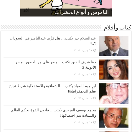
صورة كاركاتيرية
صورة كاركاتيرية
الناموس و أنواع الحشرات
الموظفين بعد ارتفاع الأسعار
ارتفاع نسبة الطلاق في مصر
كتاب وأقلام
عبدالسلام بدر يكتب… هل فرَّط عبدالناصر في السودان
؟..!!
12 يناير، 2026
دينا شرف الدين تكتب… مصر على مر العصور.. مصر
الأيوبية 3
12 يناير، 2026
ابراهيم الصياد يكتب… الشفافية والاستقلالية شرط نجاح
تعلُّم الديمقراطية!
12 يناير، 2026
محمد يوسف العزيزي يكتب… قانون القوة يحكم العالم..
والسيادة يتم اختطافها !
12 يناير، 2026