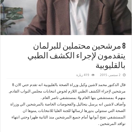
8 مرشحين محتملين للبرلمان
يتقدمون لإجراء الكشف الطبي
بالقليوبية
2 سبتمبر، 2015
419 زيارة
قال الدكتور محمد لاشين وكيل وزراة الصحة بالقليوبية انه تقدم حتي الان 8
مرشحين لإجراء الكشف الطبي اللازم لخوض انتخابات مجلس النواب القادم,
منهم 4 بمستشفي بنها العام و4 بمستشفي ناصر العام .
وأضاف لاشين انه يرسل بتحاليل والفحوصات الخاصة بالمرشحين الي وزراة
الصحة التي ستتولي بدورها ارسالها للجنة العليا للانتخابات ,منوها ان
المستشفي تفتح أبوابها أمام جميع المرشحين منذ الثانية ظهرا وحتي انتهاء
توافد المرشحين .