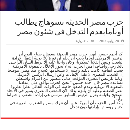
حزب مصر الحديثة بسوهاج يطالب
أوبامابعدم التدخل فى شئون مصر
28 يوليو، 2013
312 زيارة
أكد أحمد حسين أمين حزب مصر الحديثة بسوهاج صباح اليوم أن
الرئيس الأمريكى أوباما يجب أن يعلم أن ثورة 30 يونيه انتصار لإرادة
الشعب وليس انقلابا عسكريا، وكان واجبًا عليه إلا يربط الشأن الداخلى
بالخارجى وأضاف أمين الحزب انه لا يجوز الإخلال بالمعونة الأمريكية
حسب اتفاقية كامب ديفيد وعليه إلا يستخدمها كسلاح ضد مصر، موضحا
أن الشعب المصرى لا يقبل الإهانات وعن إرسال الرئيس الأمريكى
أوباما للرئيس المصرى المؤقت عدلى منصور عن اعتزام واشنطن
مساعدة مصر قال أحمد حسين:” نحن كحزب نوافق على إمدادنا
بالمعونة الأمريكية وعدم قطعها خاصة فى الوقت الحالى نظرا لظروف
مصر الصعبة وعليه أن يلتزم بذلك لأن الشعب المصرى يسير فى الاتجاه
الصحيح وقيامه بعزل الرئيس السابق مرسى هى إرادة الشعب واحتراما
لرأيه”.
وأكد أمين الحزب أن أمريكا عليها أن تترك مصر والشعوب العربية فى
اختيار رؤسائها بإرادتها دون تدخل