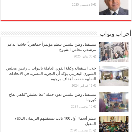
6 ديسمبر، 2025
أحزاب ونواب
مستقبل وطن ببلبيس ينظم مؤتمراً جماهيرياً حاشدا لدعم
مرشحي مجلس الشيوخ
30 يوليو، 2025
خلال استقباله وكيلة القوي العاملة بالنواب… رئيس مجلس
الشورى البحريني يؤكد أن التجربة المصرية في الاتحادات
النقابية حققت أهداف مرجوة
15 فبراير، 2024
مستقبل وطن ببلبيس يقود حملة “معا نطمئن”لتلقي لقاح
كورونا
13 نوفمبر، 2021
ننشر أسماء أول 100 نائب يستقبلهم البرلمان الثلاثاء
المقبل
20 ديسمبر، 2020