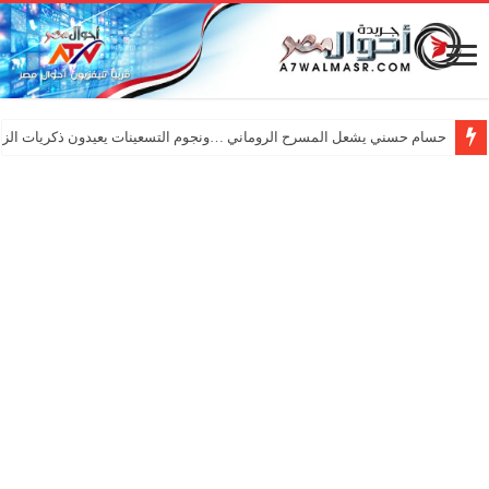
حسام حسني يشعل المسرح الروماني …ونجوم التسعينات يعيدون ذكريات الزم