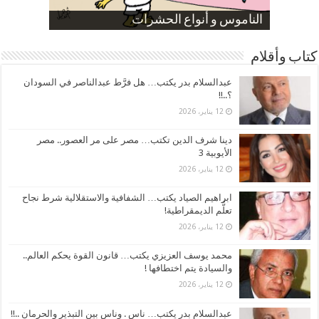
صورة كاركاتيرية
صورة كاركاتيرية
الناموس و أنواع الحشرات
الموظفين بعد ارتفاع الأسعار
ارتفاع نسبة الطلاق في مصر
كتاب وأقلام
عبدالسلام بدر يكتب… هل فرَّط عبدالناصر في السودان
؟..!!
12 يناير، 2026
دينا شرف الدين تكتب… مصر على مر العصور.. مصر
الأيوبية 3
12 يناير، 2026
ابراهيم الصياد يكتب… الشفافية والاستقلالية شرط نجاح
تعلُّم الديمقراطية!
12 يناير، 2026
محمد يوسف العزيزي يكتب… قانون القوة يحكم العالم..
والسيادة يتم اختطافها !
12 يناير، 2026
عبدالسلام بدر يكتب… ناس . وناس بين التبذير والحرمان ..!!