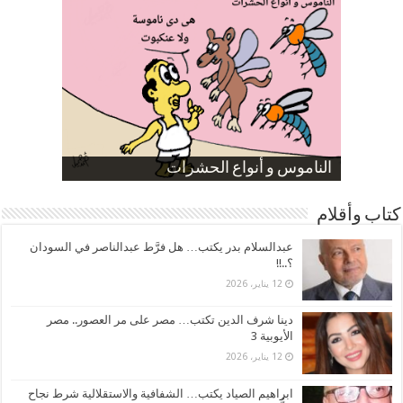
صورة كاركاتيرية
صورة كاركاتيرية
الناموس و أنواع الحشرات
الموظفين بعد ارتفاع الأسعار
ارتفاع نسبة الطلاق في مصر
كتاب وأقلام
عبدالسلام بدر يكتب… هل فرَّط عبدالناصر في السودان
؟..!!
12 يناير، 2026
دينا شرف الدين تكتب… مصر على مر العصور.. مصر
الأيوبية 3
12 يناير، 2026
ابراهيم الصياد يكتب… الشفافية والاستقلالية شرط نجاح