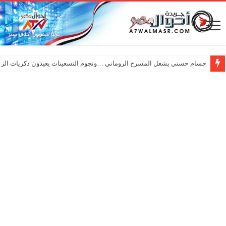
حسام حسني يشعل المسرح الروماني …ونجوم التسعينات يعيدون ذكريات الزم