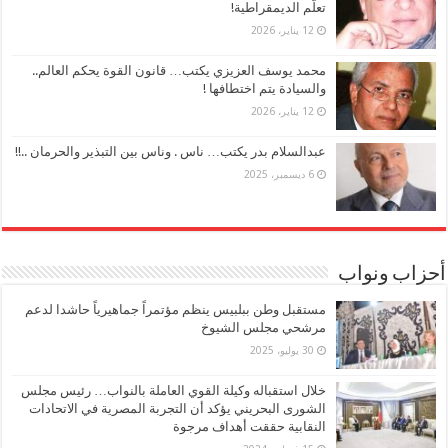
تعلُّم الديمقراطية!
12 يناير، 2026
محمد يوسف العزيزي يكتب… قانون القوة يحكم العالم..
والسيادة يتم اختطافها !
12 يناير، 2026
عبدالسلام بدر يكتب… ناس . وناس بين التبذير والحرمان ..!!
6 ديسمبر، 2025
أحزاب ونواب
مستقبل وطن ببلبيس ينظم مؤتمراً جماهيرياً حاشدا لدعم
مرشحي مجلس الشيوخ
30 يوليو، 2025
خلال استقباله وكيلة القوي العاملة بالنواب… رئيس مجلس
الشورى البحريني يؤكد أن التجربة المصرية في الاتحادات
النقابية حققت أهداف مرجوة