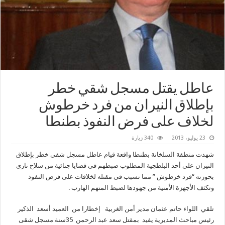
عاطل يقتل مسجل شقي خطر
بإطلاق النيران من فرد خرطوش
لخلاف على فرض النفوذ بطنطا
23 يوليو، 2013
340 زيارة
شهدت منطقة السلخانة بطنطا واقعة قيام عاطل مسجل شقي خطر بإطلاق
النيران على أحد البلطجية المطلوب ضبطهم فى قضايا جنائية من سلاح ناري
بحوزته “فرد خرطوش ” مما تسبب فى مقتله لخلافات على فرض النفوذ
وتكثف الأجهزة الأمنية من جهودها لضبط المتهم الهارب .
تلقي اللواء حاتم عثمان مدير أمن الغربية إخطارا من العميد أسعد الذكير
رئيس مباحث المديرية يفيد بمقتل سعد عبد الرحمن 35سنة مسجل شقى