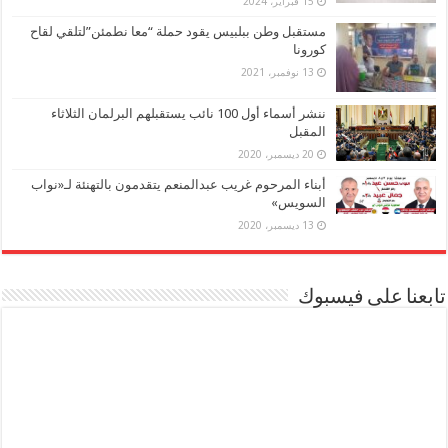
15 فبراير، 2024
مستقبل وطن ببلبيس يقود حملة “معا نطمئن”لتلقي لقاح
كورونا
13 نوفمبر، 2021
ننشر أسماء أول 100 نائب يستقبلهم البرلمان الثلاثاء
المقبل
20 ديسمبر، 2020
أبناء المرحوم غريب عبدالمنعم يتقدمون بالتهنئة لـ«نواب
السويس»
13 ديسمبر، 2020
تابعنا على فيسبوك