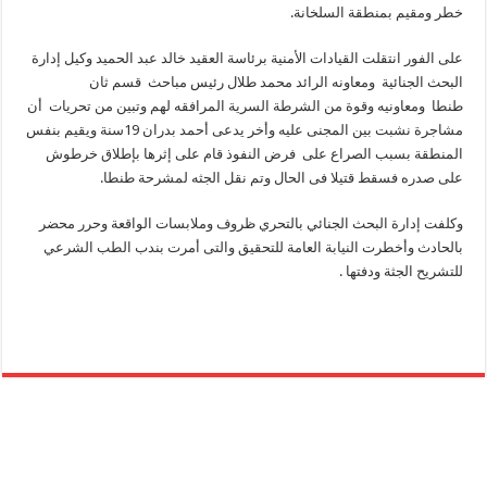
خطر ومقيم بمنطقة السلخانة.
على الفور انتقلت القيادات الأمنية برئاسة العقيد خالد عبد الحميد وكيل إدارة
البحث الجنائية ومعاونه الرائد محمد طلال رئيس مباحث قسم ثان
طنطا ومعاونيه وقوة من الشرطة السرية المرافقه لهم وتبين من تحريات أن
مشاجرة نشبت بين المجنى عليه وأخر يدعى أحمد بدران 19سنة ويقيم بنفس
المنطقة بسبب الصراع على فرض النفوذ قام على إثرها بإطلاق خرطوش
على صدره فسقط قتيلا فى الحال وتم نقل الجثه لمشرحة طنطا.
وكلفت إدارة البحث الجنائي بالتحري ظروف وملابسات الواقعة وحرر محضر
بالحادث وأخطرت النيابة العامة للتحقيق والتى أمرت بندب الطب الشرعي
للتشريح الجثة ودفتها .