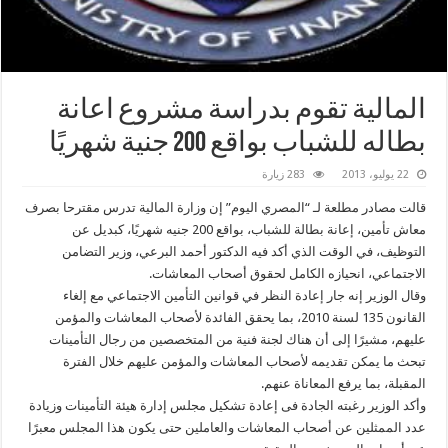
المالية تقوم بدراسة مشروع اعانة
بطاله للشباب بواقع 200 جنية شهريًا
22 يوليو، 2013
283 زيارة
قالت مصادر مطلعة لـ “المصري اليوم” إن وزارة المالية تدرس مقترحا بصرف
معاش تأمين، إعانة بطالة للشباب، بواقع 200 جنيه شهريًا، كبديل عن
التوظيف، في الوقت الذي أكد فيه الدكتور أحمد البرعي، وزير التضامن
الاجتماعي، انحيازه الكامل لحقوق أصحاب المعاشات.
وقال الوزير إنه جار إعادة النظر في قوانين التأمين الاجتماعي مع إلغاء
القانون 135 لسنة 2010، بما يحقق الفائدة لأصحاب المعاشات والمؤمن
عليهم، مشيرًا إلى أن هناك لجنة فنية من المتخصصين من رجال التأمينات
تبحث ما يمكن تقديمه لأصحاب المعاشات والمؤمن عليهم خلال الفترة
المقبلة، بما يرفع المعاناة عنهم.
وأكد الوزير رغبته الجادة فى إعادة تشكيل مجلس إدارة هيئة التأمينات وزيادة
عدد الممثلين عن أصحاب المعاشات والعاملين حتى يكون هذا المجلس معبرًا