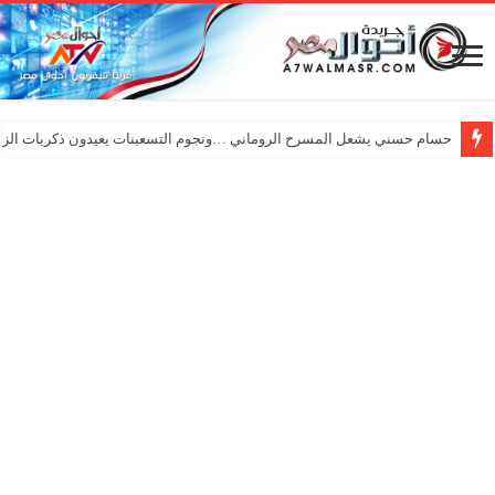
حسام حسني يشعل المسرح الروماني …ونجوم التسعينات يعيدون ذكريات الزم