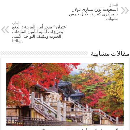
السابق
السعودية تودع مليارى دولار
بالمركزى كقرض لأجل خمس
سنوات
التالي
“عثمان ” مدير أمن الغربية : الدفع
بتعزيزات أمنية لتأمين المنشات
الحيوية وتكثيف التواجد الأمنى
رسالتنا
مقالات مشابهة