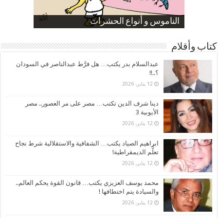
صورة كاركاتيرية
صورة كاركاتيرية
الناموس و أنواع الحشرات
الموظفين بعد ارتفاع الأسعار
ارتفاع نسبة الطلاق في مصر
كتاب وأقلام
عبدالسلام بدر يكتب… هل فرَّط عبدالناصر في السودان
؟..!!
12 يناير، 2026
دينا شرف الدين تكتب… مصر على مر العصور.. مصر
الأيوبية 3
12 يناير، 2026
ابراهيم الصياد يكتب… الشفافية والاستقلالية شرط نجاح
تعلُّم الديمقراطية!
12 يناير، 2026
محمد يوسف العزيزي يكتب… قانون القوة يحكم العالم..
والسيادة يتم اختطافها !
12 يناير، 2026