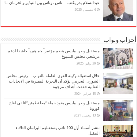
عبدالسلام بدر يكتب… ناس . وناس بين التبذير والحرمان ..!!
6 ديسمبر، 2025
أحزاب ونواب
مستقبل وطن ببلبيس ينظم مؤتمراً جماهيرياً حاشدا لدعم
مرشحي مجلس الشيوخ
30 يوليو، 2025
خلال استقباله وكيلة القوي العاملة بالنواب… رئيس مجلس
الشورى البحريني يؤكد أن التجربة المصرية في الاتحادات
النقابية حققت أهداف مرجوة
15 فبراير، 2024
مستقبل وطن ببلبيس يقود حملة “معا نطمئن”لتلقي لقاح
كورونا
13 نوفمبر، 2021
ننشر أسماء أول 100 نائب يستقبلهم البرلمان الثلاثاء
المقبل