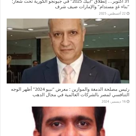
31 أكتوبر… إنطلاق “أبيك 2025” في جيونجو الكورية تحت شعار:
“بناء غدٍ مستدام” والإمارات ضيف شرف
22 أغسطس، 2025
رئيس مصلحة الدمغة والموازين : معرض “نبيو 2024” أظهر الوجه
التنافسي لمصر بالشركات العالمية في مجال الدهب
16 ديسمبر، 2024