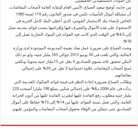
عن أصوات المستفيدين الحقيقيين.
من جانبه، أوضح سعيد الصباغ، الأمين العام للنقابة العامة لأصحاب المعاشات،
أن مشكلة أموال التأمينات تكمن فى صدور القانون رقم 119 لسنة 1980
الخاص بإنشاء بنك الاستثمار القومي، الذي أعطى البنك كامل الحرية فى
الاستحواذ على هذه الأموال والتصرف فيها وإقراضها بنسب فوائد متدنية تصل
إلى 4.5% في الوقت الذي كانت فيه الفوائد في البنوك التجارية تصل إلى
18%.
وشدد الصباغ على ضرورة عمل صك بقيمة المديونية الموجودة لدى وزارة
المالية، والتي بلغت فى 30 يونيو 2013 حوالي 165 مليار جنيه، ولو تم ذلك
لأمكن تحقيق عائد سنوي للصناديق لا يقل عن 15مليار جنيه سنويا، وتكفي
لمنح أصحاب المعاشات علاوة اجتماعية لا تقل عن 30% على إجمالي
معاشاتهم.
وطالب الصباغ بضرورة إعادة النظر فى قيمة فوائد الصكوك القديمة التي
بدأت فى عام 2006 بـ8% على إجمالي صكين بمبلغ 198 مليارا أصبحت 220
مليار جنيه مطلوب رفع الفائدة عليها لتقترب الفائدة عليها من أذون الخزانة
العامة، والتي تصل نسبة الفوائد عليها من 14% إلى 15% حفاظا على أموال
الصناديق حتى تتمكن من الوفاء بحقوق أصحاب المعاشات والمؤمن عليهم.