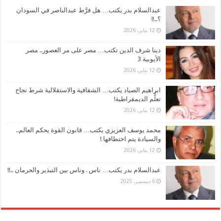
عبدالسلام بدر يكتب… هل فرَّط عبدالناصر في السودان
؟..!!
12 يناير، 2026
دينا شرف الدين تكتب… مصر على مر العصور.. مصر
الأيوبية 3
12 يناير، 2026
ابراهيم الصياد يكتب… الشفافية والاستقلالية شرط نجاح
تعلُّم الديمقراطية!
12 يناير، 2026
محمد يوسف العزيزي يكتب… قانون القوة يحكم العالم..
والسيادة يتم اختطافها !
12 يناير، 2026
عبدالسلام بدر يكتب… ناس . وناس بين التبذير والحرمان ..!!
6 ديسمبر، 2025