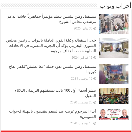
أحزاب ونواب
مستقبل وطن ببلبيس ينظم مؤتمراً جماهيرياً حاشدا لدعم
مرشحي مجلس الشيوخ
30 يوليو، 2025
خلال استقباله وكيلة القوي العاملة بالنواب… رئيس مجلس
الشورى البحريني يؤكد أن التجربة المصرية في الاتحادات
النقابية حققت أهداف مرجوة
15 فبراير، 2024
مستقبل وطن ببلبيس يقود حملة “معا نطمئن”لتلقي لقاح
كورونا
13 نوفمبر، 2021
ننشر أسماء أول 100 نائب يستقبلهم البرلمان الثلاثاء
المقبل
20 ديسمبر، 2020
أبناء المرحوم غريب عبدالمنعم يتقدمون بالتهنئة لـ«نواب
السويس»
13 ديسمبر، 2020