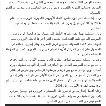
مسجلا الهدف الثالث لإشبيلية وهدفه الشخصي الثاني في الدقيقة 73، ليقود
الفريق الإسباني للتتويج باللقب والانفراد بالرقم القياسي في عدد مرات الفوز
بالبطولة.
وبات إشبيلية، الذي توج بكأس الاتحاد الأوروبي (الدوري الأوروبي حاليا) عام
2006 و2007 أول فريق يحرز لقب البطولة تحت مسماها الجديد لعامين
متتاليين.
ونال إشبيلبية بهذا الفوز بطاقة التأهل إلى بطولة دوري أبطال أوروبا في
الموسم القادم، طبقا للتعديلات الجديدة التي أجراها الاتحاد الأوروبي للعبة
(يويفا) على لائحة البطولة، ليعوض فريق المدرب أوناي إيمري إخفاقه في
الحصول على إحدى المراكز الأربعة الأولى في ترتيب الدوري الإسباني المؤهلة
للمسابقة الأوروبية.
وضرب إشبيلية بذلك موعدا في بطولة كأس السوبر الأوروبي، والتي تجرى
دائما مع بداية الموسم القادم، مع الفائز في المباراة النهائية لبطولة دوري
أبطال أوروبا والتي تجمع بين فريقي برشلونة الإسباني ويوفنتوس الإيطالي.
في المقابل، أخفق دينبرو، الذي تأهل للمرة الأولى في تاريخه لنهائي إحدى
البطولات الأوروبية، في تكرار الإنجاز الذي حققه مواطنه شاختار دونتسك الذي
توج بلقب الدوري الأوروبي عام 2009.
وكان أفضل إنجاز سابق لدنيبرو على المستوى الأوروبي هو الوصول مرتين
إلى دور الثمانية في بطولة الكأس الأوروبية السابقة، عندما كان بطلا للاتحاد
السوفيتي في الثمانينات من القرن الماضي.