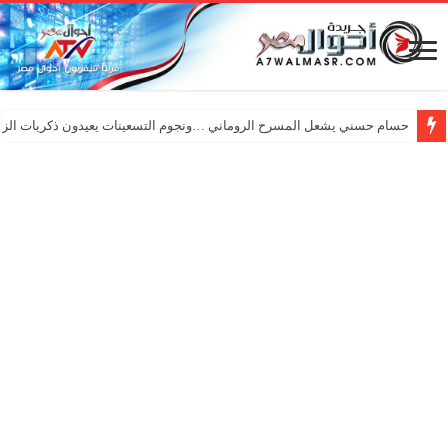
بالصور| تحت شعار 92عامًا من العطاء… “خريجي الإعلام” و “إعلام القاهرة” يحتفلان بـ”عيد الإعلاميين”
حسام حسني يشعل المسرح الروماني …ونجوم التسعينات يعيدون ذكريات الزم