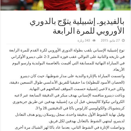
بالفيديو.. إشبيلية يتوّج بالدوري
الأوروبي للمرة الرابعة
27 مايو، 2015
343 زيارة
توج إشبيلية الإسباني بلقب بطولة الدوري الأوروبي لكرة القدم للمرة الرابعة
في تاريخه والثانية على التوالي عقب فوزه المثير 3-2 على دينبرو الأوكراني
في المباراة النهائية للمسابقة التي أقيمت بالعاصمة البولندية وارسو اليوم
الأربعاء.
واتسمت المباراة بالإثارة والندية على مدار شوطيها، حيث كان دينبرو
(الحصان الأسود للبطولة) ندا حقيقيا للفريق الأندلسي طوال التسعين دقيقة،
ولكن خبرة لاعبي إشبيلية حسمت الموقف لصالحهم في النهاية.
وباغت دينبرو منافسه الإسباني بهدف مبكر في الدقيقة السابعة عبر لاعبه
الكرواتي نيكولا كالينيتش، قبل أن يرد إشبيلية بهدفين عن طريق جريجوري
كريتشوياك والكولومبي كارلوس باكا في الدقيقتين 28 و31.
وقبل نهاية الشوط الأول بدقيقة واحدة، سجل روسلان روتو هدف التعادل
لدينبرو، لينتهي الشوط بالتعادل بهدفين لكل فريق.
وتواصلت الإثارة في الشوط الثاني، بعدما عاد باكا لهز الشباك مرة أخرى