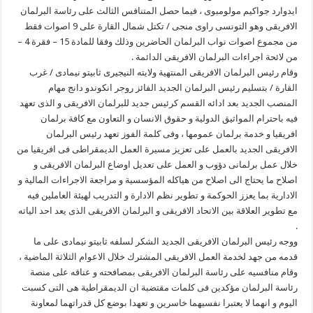
ايدوارد جواكيم مولومبوى ، فيما حصل المتنافس الثالث على رئاسة البرلمان
الافريقى وهو التونسى راوى منجى / تكتل شمال القارة على 9 اصوات فقط
من مجموع اصوات نواب البرلمان الحاضرين وذلك وفقا للمادة 15 – فقرة 4 –
من لائحة اجراءات البرلمان الافريقى الدائمة .
وقام رئيس البرلمان الافريقى المنتهية ولايته النيجيرى ثابيتو نيمادى / غرب
القارة / بتسليم رئيس البرلمان الجديد الفائز روجر انكوندو دانج مهام
المنصب الجديد بعد ادائه القسم كرئيس جديد للبرلمان الافريقى و الذى تعهد
فيه باحترام المواثيق الدولية و حقوق الانسان و التعاون مع كافة برلمان
افريقيا و خدمة برلمان عمومها ، وفى كلمة الفوز تعهد رئيس البرلمان
الافريقى الجديد بالعمل على تعزيز مسيرة العمل الديمقراطى فى افريقيا من
خلال عمل برلمانى دؤوب و العمل على تعديل اوضاع البرلمان الافريقى و
اصلاح ما يحتاج الى اصلاح من هياكله المؤسسية و مراجعة الاجراءات المالية و
الادارية بما يعزز الحوكمة و تطوير نظم الادارة و التدريب لهيئة العاملين فيه
مع تطوير العلاقة بين الاتحاد الافريقى و البرلمان الافريقى الذى يعد احد الياته
.
ووجه رئيس البرلمان الافريقى الجديد الشكر لسلفه ثابيتو نيمادى على ما
قدمه من جهد لخدمة العمل الافريقى المشترك خلال الاعوام الثلاثة الماضية ،
وقام منافسيه على رئاسة البرلمان الافريقى بمصافحته و عناقه على منصة
رئاسة البرلمان مؤكدين فى كلمات مقتضبة ان الديمقراطية هى التى كسبت
اليوم و انهما لا يعتبرا نفسيهما خاسرين و تعهدا بوضع كل قدراتهما لمعاونة