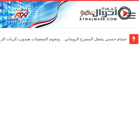
حسام حسني يشعل المسرح الروماني …ونجوم التسعينات يعيدون ذكريات الزم