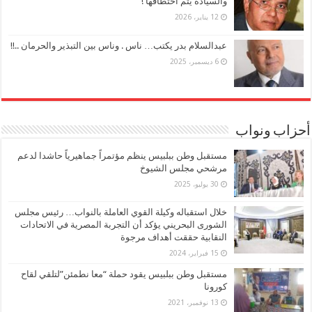
والسيادة يتم اختطافها !
12 يناير، 2026
عبدالسلام بدر يكتب… ناس . وناس بين التبذير والحرمان ..!!
6 ديسمبر، 2025
أحزاب ونواب
مستقبل وطن ببلبيس ينظم مؤتمراً جماهيرياً حاشدا لدعم
مرشحي مجلس الشيوخ
30 يوليو، 2025
خلال استقباله وكيلة القوي العاملة بالنواب… رئيس مجلس
الشورى البحريني يؤكد أن التجربة المصرية في الاتحادات
النقابية حققت أهداف مرجوة
15 فبراير، 2024
مستقبل وطن ببلبيس يقود حملة “معا نطمئن”لتلقي لقاح
كورونا
13 نوفمبر، 2021