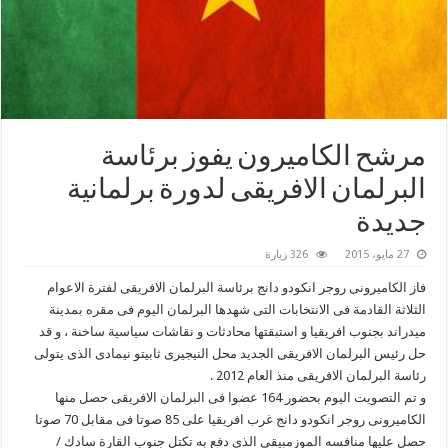
مرشح الكاميرون يفوز برئاسة
البرلمان الافريقى لدورة برلمانية
جديدة
27 مايو، 2015
326 زيارة
فاز الكاميرونى روجر انكودو دانج برئاسة البرلمان الافريقى لفترة الاعوام
الثلاثة القادمة فى الانتخابات التى شهدها البرلمان اليوم فى مقره بمدينة
ميدراند بجنوب افريقيا و استبقتها محادثات و نقاشات سياسية ساخنة ، و قد
حل رئيس البرلمان الافريقى الجديد محل النيجيرى ثابيتو نيمادى الذى يتولى
رئاسة البرلمان الافريقى منذ العام 2012 .
و تم التصويت اليوم بحضور 164 عضوا فى البرلمان الافريقى حصل منها
الكاميرونى روجر انكودو دانج غرب افريقيا على 85 صوتا فى مقابل 70 صوتا
حصل عليها منافسه الموزمبيقى الذى دفع به تكتل جنوب القارة سادك /