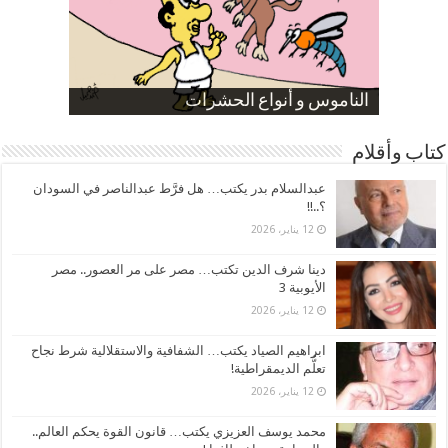
صورة كاركاتيرية
صورة كاركاتيرية
الناموس و أنواع الحشرات
الموظفين بعد ارتفاع الأسعار
ارتفاع نسبة الطلاق في مصر
كتاب وأقلام
عبدالسلام بدر يكتب… هل فرَّط عبدالناصر في السودان
؟..!!
12 يناير، 2026
دينا شرف الدين تكتب… مصر على مر العصور.. مصر
الأيوبية 3
12 يناير، 2026
ابراهيم الصياد يكتب… الشفافية والاستقلالية شرط نجاح
تعلُّم الديمقراطية!
12 يناير، 2026
محمد يوسف العزيزي يكتب… قانون القوة يحكم العالم..