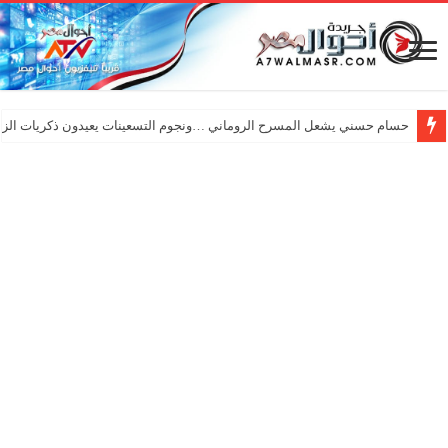
حسام حسني يشعل المسرح الروماني …ونجوم التسعينات يعيدون ذكريات الزم