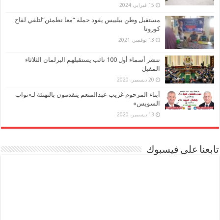
15 فبراير، 2024
مستقبل وطن ببلبيس يقود حملة “معا نطمئن”لتلقي لقاح
كورونا
13 نوفمبر، 2021
ننشر أسماء أول 100 نائب يستقبلهم البرلمان الثلاثاء
المقبل
20 ديسمبر، 2020
أبناء المرحوم غريب عبدالمنعم يتقدمون بالتهنئة لـ«نواب
السويس»
13 ديسمبر، 2020
تابعنا على فيسبوك