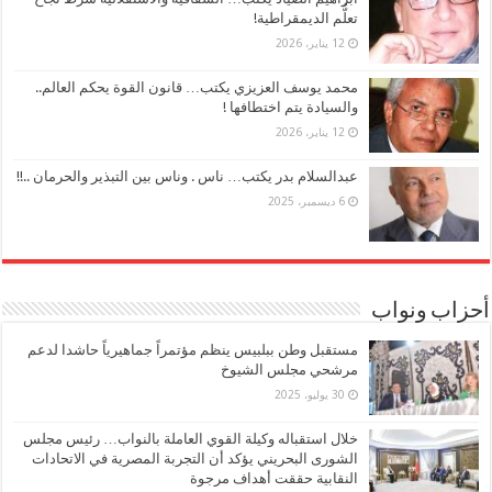
تعلُّم الديمقراطية!
12 يناير، 2026
محمد يوسف العزيزي يكتب… قانون القوة يحكم العالم..
والسيادة يتم اختطافها !
12 يناير، 2026
عبدالسلام بدر يكتب… ناس . وناس بين التبذير والحرمان ..!!
6 ديسمبر، 2025
أحزاب ونواب
مستقبل وطن ببلبيس ينظم مؤتمراً جماهيرياً حاشدا لدعم
مرشحي مجلس الشيوخ
30 يوليو، 2025
خلال استقباله وكيلة القوي العاملة بالنواب… رئيس مجلس
الشورى البحريني يؤكد أن التجربة المصرية في الاتحادات
النقابية حققت أهداف مرجوة