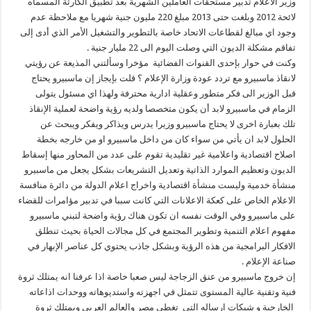
وزير الاعلام تدبير مستحقات العاملين الشهرية بعد تطبيق الكارثة المسماه
لائحة 2012 وبلغت حتى 2013 مبلغ 220 مليون جنية شهريا مع ملاحظة عدم
وجود اي مبالغ لقطاعات الاتحاد خاصة بالتطوير والتشغيل الأمر الذي أدى إلى
تفاقم مشكلة الديون التي وصلت اليوم الى 22 مليار جنية .
وكنت في حوار بإحدى القنوات الفضائية مؤخرا وسألتني المذيعة عن رؤيتي
لانقاذ ماسبيرو مع تردد عودة وزارة الإعلام ؟ قلت بإيجاز إن ماسبيرو يحتاج
قبل الوزير الى فكر متطور وعقلية ادارية محترفة ولهذا اي مسئول يتولى
الزمام في ماسبيرو لابد أن يكون متخصصا ولديه رؤية واضحة لعملية الإنقاذ
تلك بعبارة اخرى لا يحتاج ماسبيرو وزيرا يدرس ويذاكر ويفكر ويبحث عن
الحلول لابد ان يأتي من سواء كان من داخل ماسبيرو او من خارجه بخطة
اصلاح اقتصادية واعلامية غير تقليدية تقوم على عدد من المحاور منها إسقاط
الديون وتعظيم الموارد الذاتية وتعديل التشريعات بشكل يجعل من ماسبيرو
منشأة خدمية وليست منشأة اقتصادية واخراج اعلام الدولة من دائرة منافسة
الاعلام الخاص على كعكة الاعلانات التي كانت سببا في تدبير مؤامرات للقضاء
على ماسبيرو وفي الوقت نفسه ان تكون هناك رؤية واضحة لتبني ماسبيرو
مفهوم اعلام التنمية وتطوير المجتمع في كل مجالات الحياة بحيث تنطلق
الافكار البرامجية من هذه الرؤية وبشكل جاذب يحتوي كل عناصر الإبهار في
صناعة الإعلام .
إن خروج ماسبيرو من عنق الزجاجة ليس صعبا خاصة اذا عرفنا انه يمتلك ثروة
فنية وتقنية عالية المستوى تتمثل في اجهزته واستديوهاته ووحدات اذاعاته
الخارجية و شبكات ارساله التي تغطي مصر والعالم العربي ويمتلك ثروة