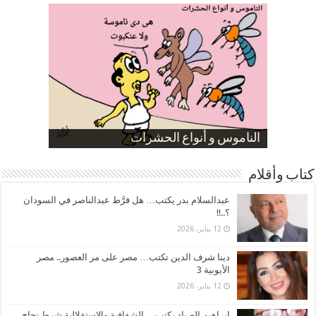
صورة كاركاتيرية
صورة كاركاتيرية
الناموس و أنواع الحشرات
الموظفين بعد ارتفاع الأسعار
ارتفاع نسبة الطلاق في مصر
كتاب وأقلام
عبدالسلام بدر يكتب… هل فرَّط عبدالناصر في السودان
؟..!!
12 يناير، 2026
دينا شرف الدين تكتب… مصر على مر العصور.. مصر
الأيوبية 3
12 يناير، 2026
ابراهيم الصياد يكتب… الشفافية والاستقلالية شرط نجاح