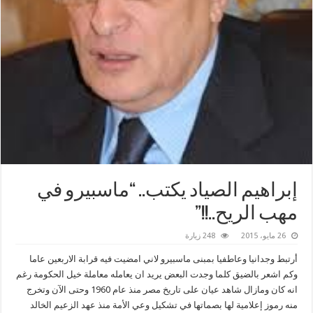
إبراهيم الصياد يكتب.. “ماسبيرو في
مهب الريح..!!”
26 مايو، 2015
248 زيارة
أرتبط وجدانيا وعاطفيا بمبنى ماسبيرو لاني امضيت فيه قرابة الاربعين عاما
وكم اشعر بالضيق كلما وجدت البعض يريد ان يعامله معاملة خيل الحكومة رغم
انه كان ومازال شاهد عيان على تاريخ مصر منذ عام 1960 وحتى الآن وتخرج
منه رموز إعلامية لها بصماتها في تشكيل وعي الأمة منذ عهد الزعيم الخالد