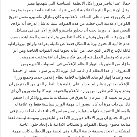
جمال عبد الناصر مرورا بكل الأنظمة السياسية التي شهدتها مصر .
وقبل ان تتسع الدائرة الاعلامية لتشمل قنوات فضائية خاصة مصرية وعربية
لم يكن يوجد سواه على الساحة الاعلامية و كان ومازال ماسبيرو معمل تفريخ
الكوادر الاعلامية التي جعلت من هذه القنوات شيئا له شأن لدرجة أنه تراءى
للبعض منها أن دورها يجب أن يتجاوز ماسبيرو الغارق الآن في في مشاكل
الديون وقلة التمويل وترهل هيكله التنظيمي وتراجع نسب المشاهدة بسبب
عدم جاذبية المحتوى ورتابة الشكل فضلا عن تكبيلة بقواعد ولوائح بيروقراطية
قاتلة للإبداع الأمر الذي جعل من أبنائه نجوما لدى القنوات الخاصة ومن آثر
عدم تركه وفضل العمل فيه إنزوى فكره وقل ابداعة وخفتت نجوميته .
ما زاد من الطين بلة انهيار النظام الإعلامي في السنوات الاخيرة ومن
المعروف أن هذا النظام كان قائما قبل ثورة 25 يناير سواء اتفقنا او اختلفنا
معه وعندما إنهار لم تتخذ الخطوات لاقامة نظام إعلامي جديد وجميع وزراء
الإعلام بعد ثورة يناير لم يجرأوا على إقامة هذا النظام الذي من المفترض ان
يقدم بديلا اكثر تطورا من وزارة الاعلام والحقيقة انهم كانوا معذورين لأن اي
وزير تم تعيينه كان سرعان ما يغرق في مشكلات ماسبيرو واذكر ان احدهم
قال لي ذات مرة أنه كان يتصور ان مهمة الوزير سياسية فقط ولا علاقة له
بالمسائل التنفيذية لانها مسئولية رئيس مجلس الامناء فقلت له لقد رسخ في
ذهن المجتمع ان وزير الاعلام هو وزير الاذاعة والتليفزيون ومهمته ليست فقط
متابعة محتوى وشكل القنوات والشبكات الاذاعية بل إيجاد حلول عاجلة
لمشكلات الاتحاد وبصفة خاصة المالية وفي لحظة من اللحظات كانت مهمة