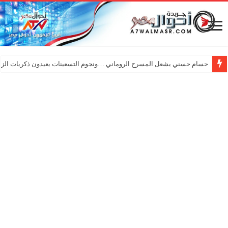
حسام حسني يشعل المسرح الروماني …ونجوم التسعينات يعيدون ذكريات الزم