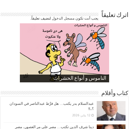
اترك تعليقاً
يجب أنت تكون
مسجل الدخول
لتضيف تعليقاً.
صورة كاركاتيرية
صورة كاركاتيرية
الناموس و أنواع الحشرات
الموظفين بعد ارتفاع الأسعار
ارتفاع نسبة الطلاق في مصر
كتاب وأقلام
عبدالسلام بدر يكتب… هل فرَّط عبدالناصر في السودان
؟..!!
12 يناير، 2026
دينا شرف الدين تكتب… مصر على مر العصور.. مصر