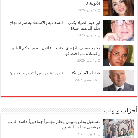
الأيوبية 3
12 يناير، 2026
ابراهيم الصياد يكتب… الشفافية والاستقلالية شرط نجاح
تعلُّم الديمقراطية!
12 يناير، 2026
محمد يوسف العزيزي يكتب… قانون القوة يحكم العالم..
والسيادة يتم اختطافها !
12 يناير، 2026
عبدالسلام بدر يكتب… ناس . وناس بين التبذير والحرمان ..!!
6 ديسمبر، 2025
أحزاب ونواب
مستقبل وطن ببلبيس ينظم مؤتمراً جماهيرياً حاشدا لدعم
مرشحي مجلس الشيوخ
30 يوليو، 2025