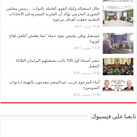
خلال استقباله وكيلة القوي العاملة بالنواب… رئيس مجلس
الشورى البحريني يؤكد أن التجربة المصرية في الاتحادات
النقابية حققت أهداف مرجوة
15 فبراير، 2024
مستقبل وطن ببلبيس يقود حملة “معا نطمئن”لتلقي لقاح
كورونا
13 نوفمبر، 2021
ننشر أسماء أول 100 نائب يستقبلهم البرلمان الثلاثاء
المقبل
20 ديسمبر، 2020
أبناء المرحوم غريب عبدالمنعم يتقدمون بالتهنئة لـ«نواب
السويس»
13 ديسمبر، 2020
تابعنا على فيسبوك