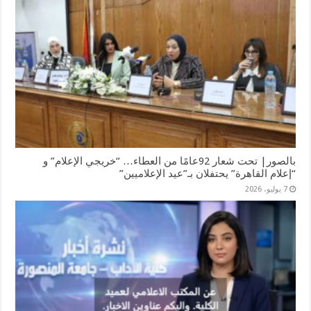
بالصور| تحت شعار 92عامًا من العطاء… “خريجي الإعلام” و
“إعلام القاهرة” يحتفلان بـ”عيد الإعلاميين”
7 يوليو، 2026