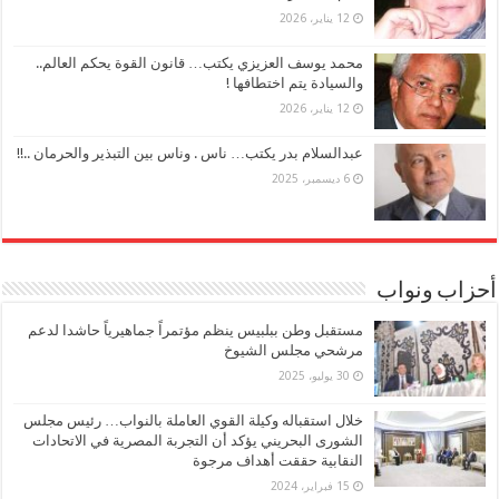
12 يناير، 2026
محمد يوسف العزيزي يكتب… قانون القوة يحكم العالم..
والسيادة يتم اختطافها !
12 يناير، 2026
عبدالسلام بدر يكتب… ناس . وناس بين التبذير والحرمان ..!!
6 ديسمبر، 2025
أحزاب ونواب
مستقبل وطن ببلبيس ينظم مؤتمراً جماهيرياً حاشدا لدعم
مرشحي مجلس الشيوخ
30 يوليو، 2025
خلال استقباله وكيلة القوي العاملة بالنواب… رئيس مجلس
الشورى البحريني يؤكد أن التجربة المصرية في الاتحادات
النقابية حققت أهداف مرجوة
15 فبراير، 2024