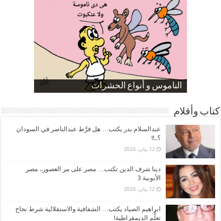
صورة كاركاتيرية
صورة كاركاتيرية
الناموس و أنواع الحشرات
الموظفين بعد ارتفاع الأسعار
ارتفاع نسبة الطلاق في مصر
كتاب وأقلام
عبدالسلام بدر يكتب… هل فرَّط عبدالناصر في السودان
؟..!!
12 يناير، 2026
دينا شرف الدين تكتب… مصر على مر العصور.. مصر
الأيوبية 3
12 يناير، 2026
ابراهيم الصياد يكتب… الشفافية والاستقلالية شرط نجاح
تعلُّم الديمقراطية!