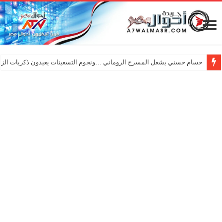
حسام حسني يشعل المسرح الروماني …ونجوم التسعينات يعيدون ذكريات الزم