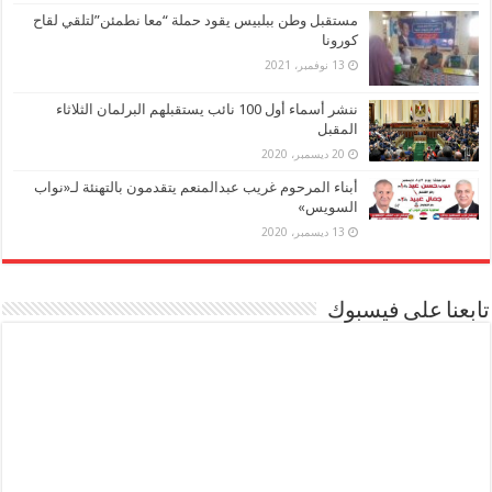
مستقبل وطن ببلبيس يقود حملة “معا نطمئن”لتلقي لقاح
كورونا
13 نوفمبر، 2021
ننشر أسماء أول 100 نائب يستقبلهم البرلمان الثلاثاء
المقبل
20 ديسمبر، 2020
أبناء المرحوم غريب عبدالمنعم يتقدمون بالتهنئة لـ«نواب
السويس»
13 ديسمبر، 2020
تابعنا على فيسبوك