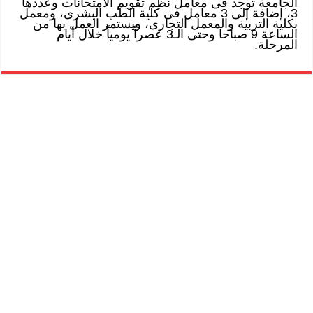
الجامعة توجد فى معامل نظم تقويم الامتحانات وعددها
3، إضافة إلى 3 معامل فى كلية الطب البشرى، ومعمل
بكلية التربية والمعمل التجارى، ويستمر العمل بها من
الساعة 9 صباحا وحتى الـ3 عصراً يومياً خلال أيام
المرحلة.