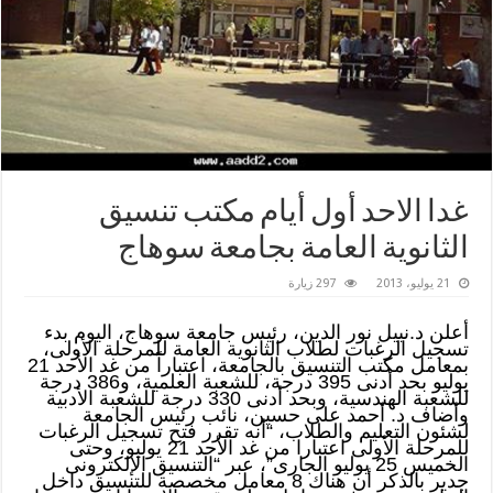
غدا الاحد أول أيام مكتب تنسيق
الثانوية العامة بجامعة سوهاج
21 يوليو، 2013
297 زيارة
أعلن د.نبيل نور الدين، رئيس جامعة سوهاج، اليوم بدء
تسجيل الرغبات لطلاب الثانوية العامة للمرحلة الأولى،
بمعامل مكتب التنسيق بالجامعة، اعتباراً من غد الأحد 21
يوليو بحد أدنى 395 درجة، للشعبة العلمية، و386 درجة
للشعبة الهندسية، وبحد أدنى 330 درجة للشعبة الأدبية
وأضاف د. أحمد على حسين، نائب رئيس الجامعة
لشئون التعليم والطلاب، “أنه تقرر فتح تسجيل الرغبات
للمرحلة الأولى اعتبارا من غد الأحد 21 يوليو، وحتى
الخميس 25 يوليو الجارى”، عبر “التنسيق الإلكترونى
جدير بالذكر أن هناك 8 معامل مخصصة للتنسيق داخل