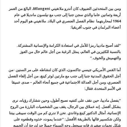
ومن بين المتحدثين الضيوف كان أندرو ملانغيني
Mlangeni، البالغ من العمر
أربعة وثمانين عاما والذي سجن جنبا إلى جنب مع نيلسون مانديلا في عام
1964 لمحاربتهما نظام الفصل العنصري في البلاد. ملانغيني هو اليوم أحد
أعضاء البرلمان في جنوب أفريقيا:
“لقد أصبح ماديبا رمزا للأمل في استعادة الكرامة والإنسانية المشتركة.
بالنسبة للكثيرين في العالم، يمثل الرغبة من أجل عالم خال من العوز
والتهميش والخوف.”
أما القس الأمريكي جيسي جاكسون، الذي كان لنشاطه على مر السنين -من
أجل الحقوق المدنية جنبا إلى جنب مع مارتين لوثر كينغ، من أجل إلغاء الفصل
العنصري، ومن أجل العدالة الاجتماعية في جميع أنحاء العالم – صدى عميقا
في الأمم المتحدة، فقال:
“بفضل ماديبا، حين نقف على كتفيه نصبح أطول، وحين نتشارك رؤياه، نرى
بشكل أفضل. إنه عملاق بين الرجال، يقف بين الشخصيات البارزة من الروح
الإنسانية، أمثال الدكتور كينغ وغاندي. نحن لا ندري كم من الوقت سيبقى بيننا
ولكن شكسبير قالها بالطريقة الأفضل: “عندما يموت، خذوه وقطعوه على
شكل نجمات صغيرة، فإنه سيجعل وجه السماء جميلا جد لدرجة أن الجميع