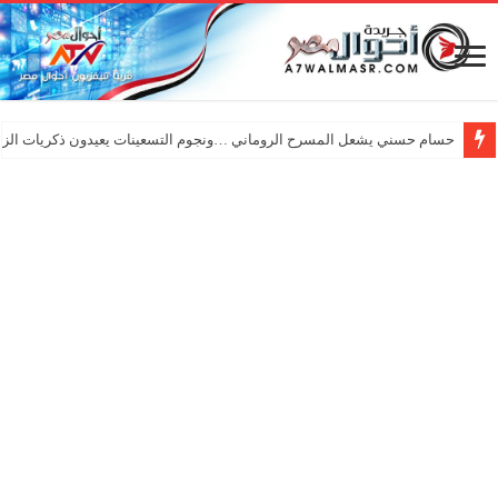
حسام حسني يشعل المسرح الروماني …ونجوم التسعينات يعيدون ذكريات الزم