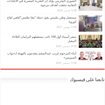
الشورى البحريني يؤكد أن التجربة المصرية في الاتحادات
النقابية حققت أهداف مرجوة
15 فبراير، 2024
مستقبل وطن ببلبيس يقود حملة “معا نطمئن”لتلقي لقاح
كورونا
13 نوفمبر، 2021
ننشر أسماء أول 100 نائب يستقبلهم البرلمان الثلاثاء
المقبل
20 ديسمبر، 2020
أبناء المرحوم غريب عبدالمنعم يتقدمون بالتهنئة لـ«نواب
السويس»
13 ديسمبر، 2020
تابعنا على فيسبوك