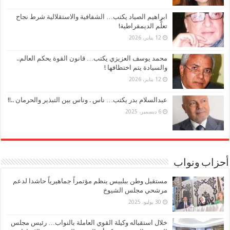
ابراهيم الصياد يكتب… الشفافية والاستقلالية شرط نجاح
تعلُّم الديمقراطية!
12 يناير، 2026
محمد يوسف العزيزي يكتب… قانون القوة يحكم العالم..
والسيادة يتم اختطافها !
12 يناير، 2026
عبدالسلام بدر يكتب… ناس . وناس بين التبذير والحرمان ..!!
6 ديسمبر، 2025
أحزاب ونواب
مستقبل وطن ببلبيس ينظم مؤتمراً جماهيرياً حاشدا لدعم
مرشحي مجلس الشيوخ
30 يوليو، 2025
خلال استقباله وكيلة القوي العاملة بالنواب… رئيس مجلس