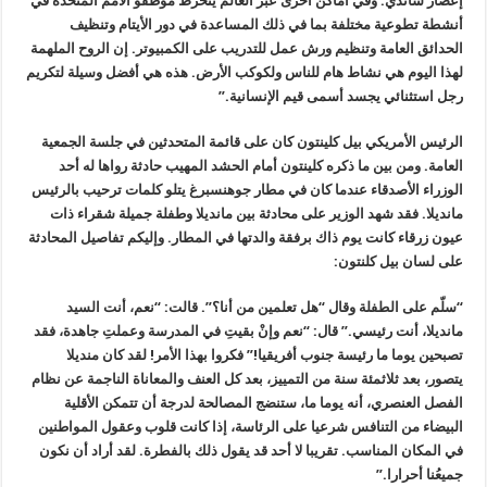
إعصار ساندي. وفي أماكن أخرى عبر العالم ينخرط موظفو الأمم المتحدة في
أنشطة تطوعية مختلفة بما في ذلك المساعدة في دور الأيتام وتنظيف
الحدائق العامة وتنظيم ورش عمل للتدريب على الكمبيوتر. إن
الروح الملهمة
لهذا اليوم هي نشاط هام للناس ولكوكب الأرض. هذه هي أفضل وسيلة لتكريم
رجل استثنائي يجسد أسمى قيم الإنسانية.”
الرئيس الأمريكي بيل كلينتون كان على قائمة المتحدثين في جلسة الجمعية
العامة. ومن بين ما ذكره كلينتون أمام الحشد المهيب حادثة رواها له أحد
الوزراء الأصدقاء عندما كان في مطار جوهنسبرغ يتلو كلمات ترحيب بالرئيس
مانديلا. فقد شهد الوزير على محادثة بين مانديلا وطفلة جميلة شقراء ذات
عيون زرقاء كانت يوم ذاك برفقة والدتها في المطار. وإليكم تفاصيل المحادثة
على لسان بيل كلنتون:
“سلّم على الطفلة وقال “هل تعلمين من أنا؟”. قالت: “نعم، أنت السيد
مانديلا، أنت رئيسي.” قال: “نعم وإنْ بقيتِ في المدرسة وعملتِ جاهدة، فقد
تصبحين يوما ما رئيسة جنوب أفريقيا!” فكروا بهذا الأمر! لقد كان منديلا
يتصور، بعد ثلاثمئة سنة من التمييز، بعد كل العنف والمعاناة الناجمة عن نظام
الفصل العنصري، أنه يوما ما، ستنضج المصالحة لدرجة أن تتمكن الأقلية
البيضاء من التنافس شرعيا على الرئاسة، إذا كانت قلوب وعقول المواطنين
في المكان المناسب. تقريبا لا أحد قد يقول ذلك بالفطرة. لقد أراد أن نكون
جميعُنا أحرارا.”