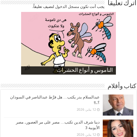
اترك تعليقاً
يجب أنت تكون
مسجل الدخول
لتضيف تعليقاً.
صورة كاركاتيرية
صورة كاركاتيرية
الناموس و أنواع الحشرات
الموظفين بعد ارتفاع الأسعار
ارتفاع نسبة الطلاق في مصر
كتاب وأقلام
عبدالسلام بدر يكتب… هل فرَّط عبدالناصر في السودان
؟..!!
12 يناير، 2026
دينا شرف الدين تكتب… مصر على مر العصور.. مصر
الأيوبية 3
12 يناير، 2026