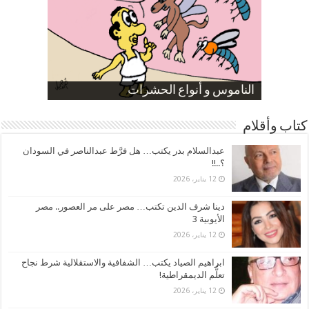
صورة كاركاتيرية
صورة كاركاتيرية
الناموس و أنواع الحشرات
الموظفين بعد ارتفاع الأسعار
ارتفاع نسبة الطلاق في مصر
كتاب وأقلام
عبدالسلام بدر يكتب… هل فرَّط عبدالناصر في السودان
؟..!!
12 يناير، 2026
دينا شرف الدين تكتب… مصر على مر العصور.. مصر
الأيوبية 3
12 يناير، 2026
ابراهيم الصياد يكتب… الشفافية والاستقلالية شرط نجاح
تعلُّم الديمقراطية!
12 يناير، 2026