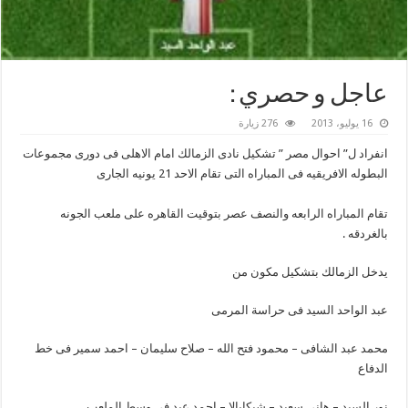
عاجل و حصري :
16 يوليو، 2013
276 زيارة
انفراد ل” احوال مصر ” تشكيل نادى الزمالك امام الاهلى فى دورى مجموعات
البطوله الافريقيه فى المباراه التى تقام الاحد 21 يونيه الجارى
تقام المباراه الرابعه والنصف عصر بتوقيت القاهره على ملعب الجونه
بالغردقه .
يدخل الزمالك بتشكيل مكون من
عبد الواحد السيد فى حراسة المرمى
محمد عبد الشافى – محمود فتح الله – صلاح سليمان – احمد سمير فى خط
الدفاع
نور السيد – هانى سعيد – شيكابالا – احمد عيد فى وسط الملعب