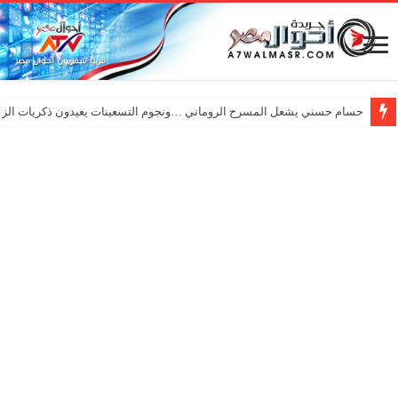
حسام حسني يشعل المسرح الروماني …ونجوم التسعينات يعيدون ذكريات الزم