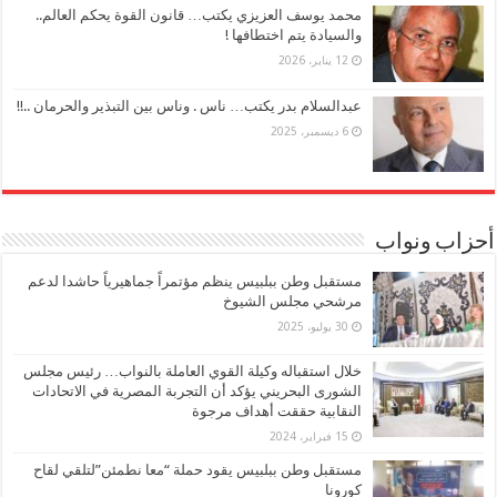
محمد يوسف العزيزي يكتب… قانون القوة يحكم العالم..
والسيادة يتم اختطافها !
12 يناير، 2026
عبدالسلام بدر يكتب… ناس . وناس بين التبذير والحرمان ..!!
6 ديسمبر، 2025
أحزاب ونواب
مستقبل وطن ببلبيس ينظم مؤتمراً جماهيرياً حاشدا لدعم
مرشحي مجلس الشيوخ
30 يوليو، 2025
خلال استقباله وكيلة القوي العاملة بالنواب… رئيس مجلس
الشورى البحريني يؤكد أن التجربة المصرية في الاتحادات
النقابية حققت أهداف مرجوة
15 فبراير، 2024
مستقبل وطن ببلبيس يقود حملة “معا نطمئن”لتلقي لقاح
كورونا