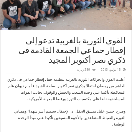
القوي الثورية بالغربية تدعو إلى
إفطار جماعي الجمعة القادمة فى
ذكري نصر أكتوبر المجيد
15 يوليو، 2013
289 زيارة
أعلنت القوي والحركات الثورية بالغربية تنظيمه حفل إفطار جماعي فى ذكري
العاشر من رمضان احتفالا بذكري نصر أكتوبر بساحة الشهداء أمام ديوان عام
المحافظة تأكيدا علي وحدة الشعب والجيش والوقوف بجانب القوات
المسلحةوحفاظا علي مكتسبات الثورة ورفضا للمعونة الأمريكية .
وصرح حسن خليل منسق الحفل ان الإحتفال سيضم أسر شهداء ومصابي
الثورة والضباط المتقاعدين والأخوة المسيحين تأكيدا علي مبدأ الوحدة
الوطنية .