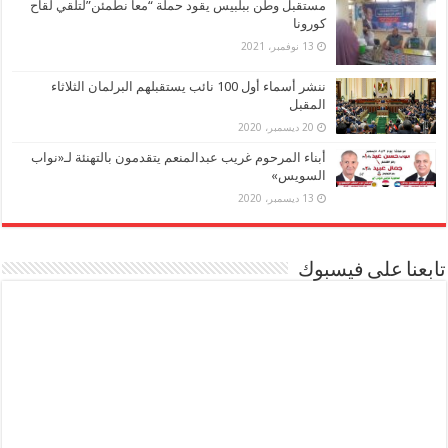
مستقبل وطن ببلبيس يقود حملة “معا نطمئن”لتلقي لقاح
كورونا
13 نوفمبر، 2021
ننشر أسماء أول 100 نائب يستقبلهم البرلمان الثلاثاء
المقبل
20 ديسمبر، 2020
أبناء المرحوم غريب عبدالمنعم يتقدمون بالتهنئة لـ«نواب
السويس»
13 ديسمبر، 2020
تابعنا على فيسبوك