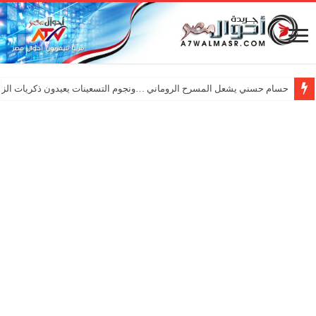
حسام حسني يشعل المسرح الروماني …ونجوم التسعينات يعيدون ذكريات الزم