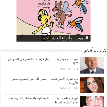
صورة كاركاتيرية
صورة كاركاتيرية
الناموس و أنواع الحشرات
الموظفين بعد ارتفاع الأسعار
ارتفاع نسبة الطلاق في مصر
كتاب وأقلام
عبدالسلام بدر يكتب… هل فرَّط عبدالناصر في السودان
؟..!!
12 يناير، 2026
دينا شرف الدين تكتب… مصر على مر العصور.. مصر
الأيوبية 3
12 يناير، 2026
ابراهيم الصياد يكتب… الشفافية والاستقلالية شرط نجاح
تعلُّم الديمقراطية!