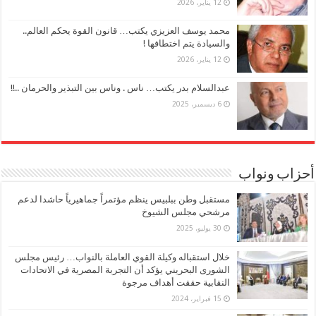
12 يناير، 2026
محمد يوسف العزيزي يكتب… قانون القوة يحكم العالم..
والسيادة يتم اختطافها !
12 يناير، 2026
عبدالسلام بدر يكتب… ناس . وناس بين التبذير والحرمان ..!!
6 ديسمبر، 2025
أحزاب ونواب
مستقبل وطن ببلبيس ينظم مؤتمراً جماهيرياً حاشدا لدعم
مرشحي مجلس الشيوخ
30 يوليو، 2025
خلال استقباله وكيلة القوي العاملة بالنواب… رئيس مجلس
الشورى البحريني يؤكد أن التجربة المصرية في الاتحادات
النقابية حققت أهداف مرجوة
15 فبراير، 2024