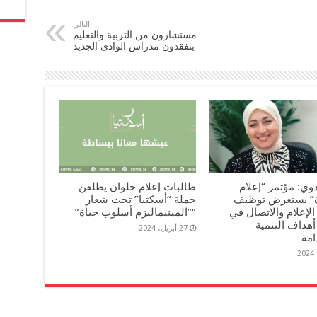
التالي
مستشارون من التربية والتعليم
يتفقدون مدراس الوادى الجديد
بدوي: مؤتمر “إعلام
طالبات إعلام حلوان يطلقن
ة” يستعرض توظيف
حملة “أسكتيا” تحت شعار
الإعلام والاتصال في
“”المينيماليزم أسلوب حياة”
هداف التنمية
27 أبريل، 2024
امة