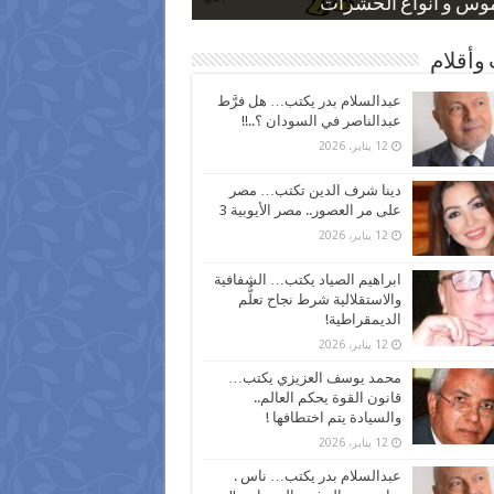
 كاركاتيرية
 كاركاتيرية
موس و أنواع الحشرات
ظفين بعد ارتفاع الأسعار
اع نسبة الطلاق في مصر
وأقلام
عبدالسلام بدر يكتب… هل فرَّط
عبدالناصر في السودان ؟..!!
12 يناير، 2026
دينا شرف الدين تكتب… مصر
على مر العصور.. مصر الأيوبية 3
12 يناير، 2026
ابراهيم الصياد يكتب… الشفافية
والاستقلالية شرط نجاح تعلُّم
الديمقراطية!
12 يناير، 2026
محمد يوسف العزيزي يكتب…
قانون القوة يحكم العالم..
والسيادة يتم اختطافها !
12 يناير، 2026
عبدالسلام بدر يكتب… ناس .