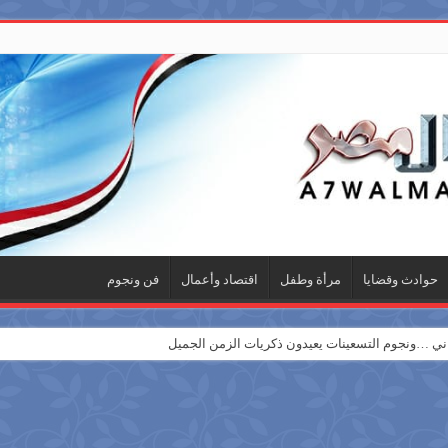
حوادث وقضايا
مرأة وطفل
اقتصاد وأعمال
فن ونجوم
 …ونجوم التسعينات يعيدون ذكريات الزمن الجميل