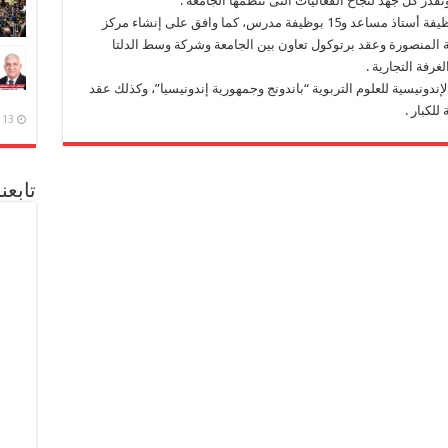
در كل جهد لنجاح الفعاليات التى تنظمها الجامعة .
ووافق المجلس على تعيين 4 بوظيفة أستاذ و4 بوظيفة أستاذ مساعد و15 بوظيفة مدرس، كما وافق على إنشاء مركز
عة المنصورة وعقد برتوكول تعاون بين الجامعة وشركة وسط الدلتا
غرفة التجارية .
لإندونيسية للعلوم التربوية “باندونج وجمهورية إندونيسيا”، وكذلك عقد
للكبار .
13 ديسمبر، 2020
تابعن