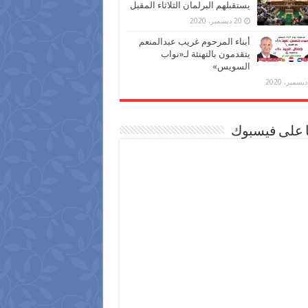
يستقبلهم البرلمان الثلاثاء المقبل
20 ديسمبر، 2020
أبناء المرحوم غريب عبدالمنعم
يتقدمون بالتهنئة لـ«نواب
السويس»
ا على فيسبوك