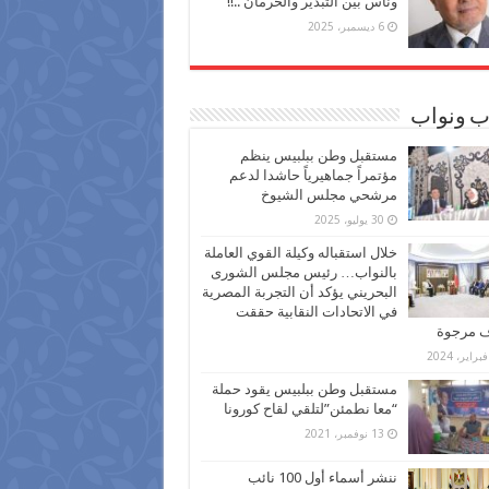
وناس بين التبذير والحرمان ..!!
6 ديسمبر، 2025
ب ونواب
مستقبل وطن ببلبيس ينظم
مؤتمراً جماهيرياً حاشدا لدعم
مرشحي مجلس الشيوخ
30 يوليو، 2025
خلال استقباله وكيلة القوي العاملة
بالنواب… رئيس مجلس الشورى
البحريني يؤكد أن التجربة المصرية
في الاتحادات النقابية حققت
ف مرجوة
مستقبل وطن ببلبيس يقود حملة
“معا نطمئن”لتلقي لقاح كورونا
13 نوفمبر، 2021
ننشر أسماء أول 100 نائب