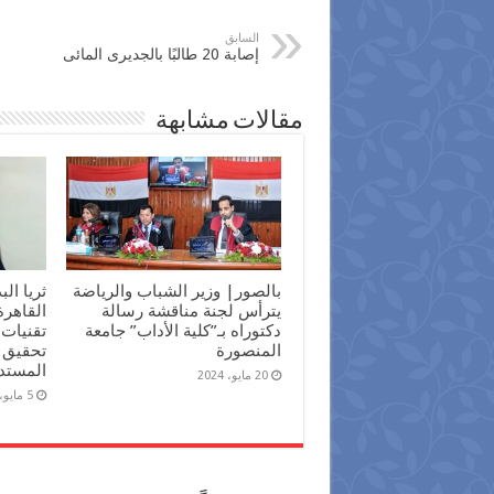
السابق
إصابة 20 طالبًا بالجديرى المائى
مقالات مشابهة
بالصور| وزير الشباب والرياضة
ثريا ال
يترأس لجنة مناقشة رسالة
القاهر
دكتوراه بـ”كلية الأداب” جامعة
تقنيات 
المنصورة
تحقيق أ
المستد
20 مايو، 2024
5 مايو، 2024