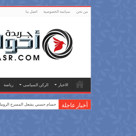
من نحن
سياسة الخصوصية
اتصل بنا
الاخبار
الركن السياسى
رياضة
حسام حسني يشعل المسرح الروماني
أخبار عاجلة