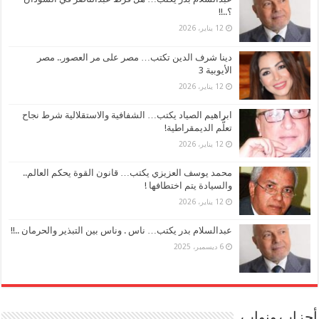
؟..!!
12 يناير، 2026
دينا شرف الدين تكتب… مصر على مر العصور.. مصر
الأيوبية 3
12 يناير، 2026
ابراهيم الصياد يكتب… الشفافية والاستقلالية شرط نجاح
تعلُّم الديمقراطية!
12 يناير، 2026
محمد يوسف العزيزي يكتب… قانون القوة يحكم العالم..
والسيادة يتم اختطافها !
12 يناير، 2026
عبدالسلام بدر يكتب… ناس . وناس بين التبذير والحرمان ..!!
6 ديسمبر، 2025
أحزاب ونواب