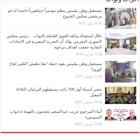
مستقبل وطن ببلبيس ينظم مؤتمراً جماهيرياً حاشدا لدعم
مرشحي مجلس الشيوخ
30 يوليو، 2025
خلال استقباله وكيلة القوي العاملة بالنواب… رئيس مجلس
الشورى البحريني يؤكد أن التجربة المصرية في الاتحادات
النقابية حققت أهداف مرجوة
15 فبراير، 2024
مستقبل وطن ببلبيس يقود حملة “معا نطمئن”لتلقي لقاح
كورونا
13 نوفمبر، 2021
ننشر أسماء أول 100 نائب يستقبلهم البرلمان الثلاثاء
المقبل
20 ديسمبر، 2020
أبناء المرحوم غريب عبدالمنعم يتقدمون بالتهنئة لـ«نواب
السويس»
13 ديسمبر، 2020