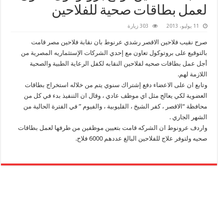
لعمل بطاقات صحية للفلاحين
11 يوليو، 2013
303 زيارة
صرح نقيب فلاحين الاقصر رشدي عرنوط بان نقابة فلاحين مصر قامت
بالتوقيع على بروتوكول تعاون مع إحدي الشركات الإستثماريه المصرية من
أجل عمل بطاقات صحيه لفلاحين النقابه لكفل الرعاية الطبية والصحية
اللازمة لهم.
وتابع ان على الاعضاء دفع إشتراك سنوي يتم من خلاله استخراج بطاقات
العضوية لكي يعالج مثل اي موظف عادي ، وقال ان التنفيذ بدء في كل من
محافظة “الاقصر ، كفر الشيخ ، القليوبية ، والفيوم ” في الفترة الحالية من
الشهر الجاري .
واردف عرونوط ان الشركه قامت بتعيين موظفين من طرفها لعمل بطاقات
صحيه ولتوفر علاج للفلاحين البالغ عددهم 6000 فلاح.