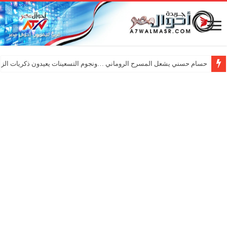
حسام حسني يشعل المسرح الروماني …ونجوم التسعينات يعيدون ذكريات الزم