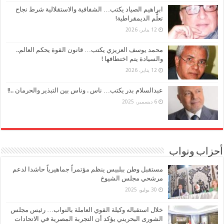
ابراهيم الصياد يكتب… الشفافية والاستقلالية شرط نجاح
تعلُّم الديمقراطية!
12 يناير، 2026
محمد يوسف العزيزي يكتب… قانون القوة يحكم العالم..
والسيادة يتم اختطافها !
12 يناير، 2026
عبدالسلام بدر يكتب… ناس . وناس بين التبذير والحرمان ..!!
6 ديسمبر، 2025
أحزاب ونواب
مستقبل وطن ببلبيس ينظم مؤتمراً جماهيرياً حاشدا لدعم
مرشحي مجلس الشيوخ
30 يوليو، 2025
خلال استقباله وكيلة القوي العاملة بالنواب… رئيس مجلس
الشورى البحريني يؤكد أن التجربة المصرية في الاتحادات