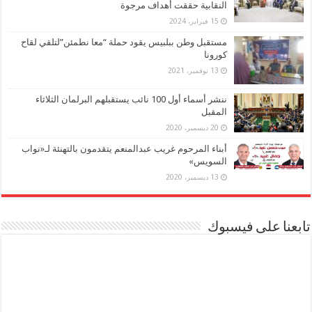
النقابية حققت أهداف مرجوة
15 فبراير، 2024
مستقبل وطن ببلبيس يقود حملة “معا نطمئن”لتلقي لقاح
كورونا
13 نوفمبر، 2021
ننشر أسماء أول 100 نائب يستقبلهم البرلمان الثلاثاء
المقبل
20 ديسمبر، 2020
أبناء المرحوم غريب عبدالمنعم يتقدمون بالتهنئة لـ«نواب
السويس»
13 ديسمبر، 2020
تابعنا على فيسبوك