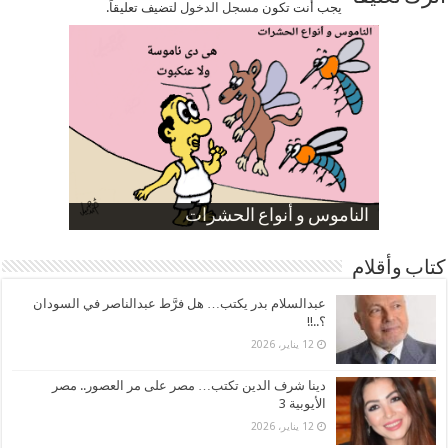
يجب أنت تكون
مسجل الدخول
لتضيف تعليقاً.
صورة كاركاتيرية
صورة كاركاتيرية
الناموس و أنواع الحشرات
الموظفين بعد ارتفاع الأسعار
ارتفاع نسبة الطلاق في مصر
كتاب وأقلام
عبدالسلام بدر يكتب… هل فرَّط عبدالناصر في السودان
؟..!!
12 يناير، 2026
دينا شرف الدين تكتب… مصر على مر العصور.. مصر
الأيوبية 3
12 يناير، 2026