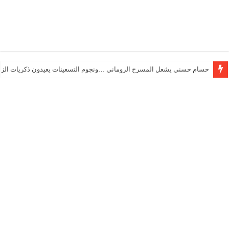
حسام حسني يشعل المسرح الروماني …ونجوم التسعينات يعيدون ذكريات الزم