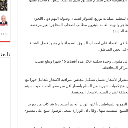
 المنظومة خلال النظام السابق الذى لم يضع اسس أو قاعدة بعينها
 لتنظيم عمليات توزيع السولار لضمان وصوله اليهم دون اللجوء
حاجر والهيئة العامة للبترول مطالب اصحاب المحاجر الغير مرخصة
 الجديدة .
13 ديسمبر، 2020
 فى القضاء على اصحاب السوق السوداء ولم يشهد فصل الشتاء
ات فى بعض المناطق .
تابعن
وأشار الوزير الى أنه سيتم توصيل الغاز الطبيعى الى مليونى وحدة سكنية خلال مده أقصاها 16 شهرا ويبلغ نصيب
قرار الاسعار تشمل تشكيل مجلس لمراقبة الاسعار للتعامل فورا مع
الى ضخ كميات شهرية من السلع باسعار اقل من سعر الجملة حيث سيتم
ختلفة لطرح السلع بالاسعار المخفضة.
وعن المقررات التموينية المنصرفة على بطاقات التموين للمواطنين ،أعلن الوزير أنه تم أستبعاد 6 شركات من توريد
السلع المقدمة منها ، وقال ان الوزارة تسعى لوصول سلع على مستوى