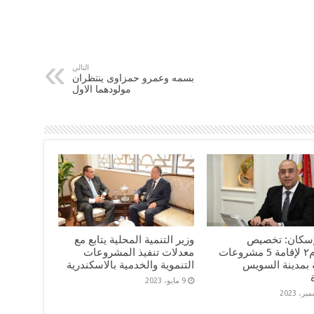
التالي
بسمه وعمرو حمزاوى ينتظران
مولودهما الاول
لإسكان: تخصيص
وزير التنمية المحلية يتابع مع
٢١٠٤٥م٢ لإقامة 5 مشروعات
معدلات تنفيذ المشروعات
 بمدينة السويس
التنموية والخدمية بالاسكندرية
9 مايو، 2023