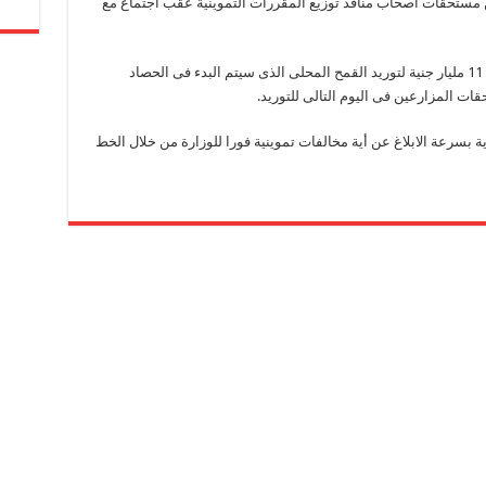
لغ وقدره 2 مليون جنية من مستحقات اصحاب منافذ توزيع المقررات التموينية عقب اجتماع مع
واعلن الوزير أن مجلس الوزاراء أعتمد مبلغ قدره 11 مليار جنية لتوريد القمح المحلى الذى سيتم البدء فى الحصاد
ات المزارعين فى اليوم التالى للتوريد.
 بسرعة الابلاغ عن أية مخالفات تموينية فورا للوزارة من خلال الخط