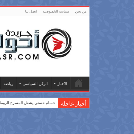
من نحن
سياسة الخصوصية
اتصل بنا
الاخبار
الركن السياسى
رياضة
حسام حسني يشعل المسرح الروماني
أخبار عاجلة