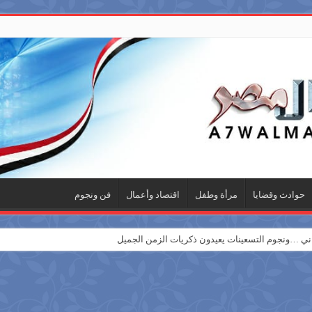
حوادث وقضايا
مرأة وطفل
اقتصاد وأعمال
فن ونجوم
 …ونجوم التسعينات يعيدون ذكريات الزمن الجميل