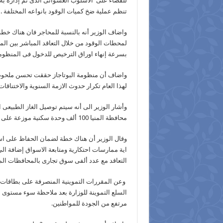
للقضاء على الاسلوب العشوائى الذى تم إدارة به
تنظم عملية ضخ كميات الوقود بانواعه المختلفة .
واضاف الوزير أنه بالنسبة للمحاجر فان هناك خطة
لمحطات الوقود من خلال التعاقد المباشر بين الم
بسرعة إنهاء اوراق الترخيص للدخول فى المنظومة
واضاف أن منظومة البوتاجاز حققت تحسن ملحوظ
لهذا العام تكرار حدوث الازمة السنوية والاختناق
محافظة المنيا 100 ألف وحدة سكنية موزعة على مراكز المحافظة.
وقال الوزير أن هناك خطة لضمان الحفاظ على است
اية ممارسات احتكارية ومتابعة الاسواق إضافة 
التعاقد مع عدد ألفى سوق تجارى بالمحافظات الم
السلع التموينة للوزارة بعد ملاحظة سوء مستوى 
مرتفع من الجودة للمواطنين.