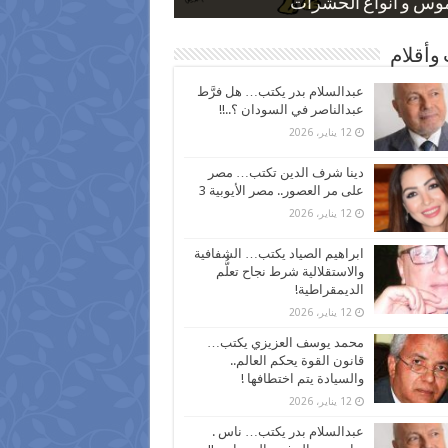
 كاركاتيرية
 كاركاتيرية
موس و أنواع الحشرات
ظفين بعد ارتفاع الأسعار
اع نسبة الطلاق في مصر
وأقلام
عبدالسلام بدر يكتب… هل فرَّط
عبدالناصر في السودان ؟..!!
12 يناير، 2026
دينا شرف الدين تكتب… مصر
على مر العصور.. مصر الأيوبية 3
12 يناير، 2026
ابراهيم الصياد يكتب… الشفافية
والاستقلالية شرط نجاح تعلُّم
الديمقراطية!
12 يناير، 2026
محمد يوسف العزيزي يكتب…
قانون القوة يحكم العالم..
والسيادة يتم اختطافها !
12 يناير، 2026
عبدالسلام بدر يكتب… ناس .