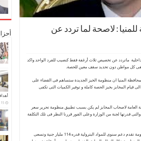
 للمنيا : لاصحة لما تردد عن
أحزا
لداخلية ماتردد عن تخصيص ثلاث أرغفة فقط كنصيب للفرد الواحد واكد
كفى كل مواطن دون تحديد سقف معين للحصة.
محافظة المنيا ان منظومة الخبز الجديدة ستساهم فى القضاء على
ى قيام المخابز بخبز الحصة كاملة و توفير الكميات التى تكفى
أهدا
15 فبراير، 2024
ة العامة لاصحاب المخابز لم يكن بسبب تطبيق منظومة تحرير سعر
التى قدرتها لجنة من الوزارة وعلى الفور قررنا النظر فى تلك التكلفة
وعن مشكلة السولار والبنزين قال الوزير أن الحكومة تقدم دعم سنوى للمواد البترولية قدره 114 مليار جنية وتسعى