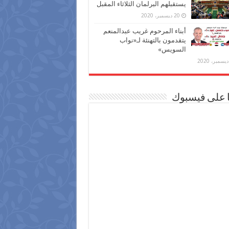
يستقبلهم البرلمان الثلاثاء المقبل
20 ديسمبر، 2020
أبناء المرحوم غريب عبدالمنعم
يتقدمون بالتهنئة لـ«نواب
السويس»
ا على فيسبوك