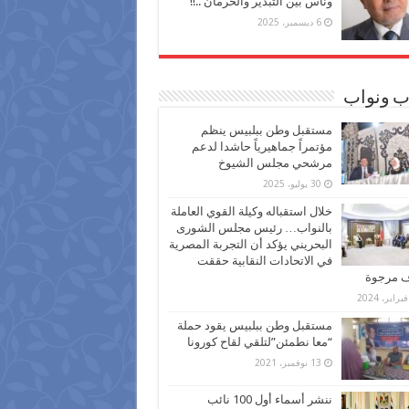
وناس بين التبذير والحرمان ..!!
6 ديسمبر، 2025
ب ونواب
مستقبل وطن ببلبيس ينظم
مؤتمراً جماهيرياً حاشدا لدعم
مرشحي مجلس الشيوخ
30 يوليو، 2025
خلال استقباله وكيلة القوي العاملة
بالنواب… رئيس مجلس الشورى
البحريني يؤكد أن التجربة المصرية
في الاتحادات النقابية حققت
ف مرجوة
مستقبل وطن ببلبيس يقود حملة
“معا نطمئن”لتلقي لقاح كورونا
13 نوفمبر، 2021
ننشر أسماء أول 100 نائب