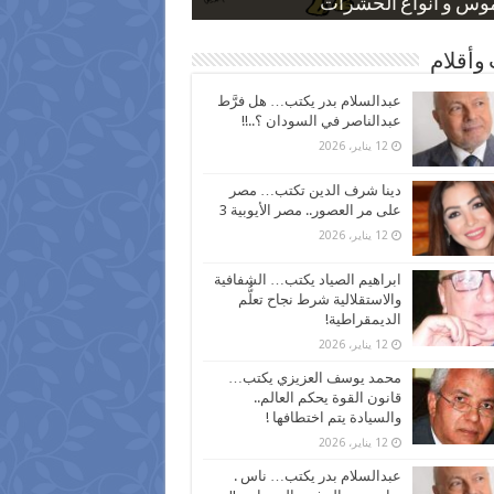
 كاركاتيرية
 كاركاتيرية
موس و أنواع الحشرات
ظفين بعد ارتفاع الأسعار
اع نسبة الطلاق في مصر
وأقلام
عبدالسلام بدر يكتب… هل فرَّط
عبدالناصر في السودان ؟..!!
12 يناير، 2026
دينا شرف الدين تكتب… مصر
على مر العصور.. مصر الأيوبية 3
12 يناير، 2026
ابراهيم الصياد يكتب… الشفافية
والاستقلالية شرط نجاح تعلُّم
الديمقراطية!
12 يناير، 2026
محمد يوسف العزيزي يكتب…
قانون القوة يحكم العالم..
والسيادة يتم اختطافها !
12 يناير، 2026
عبدالسلام بدر يكتب… ناس .