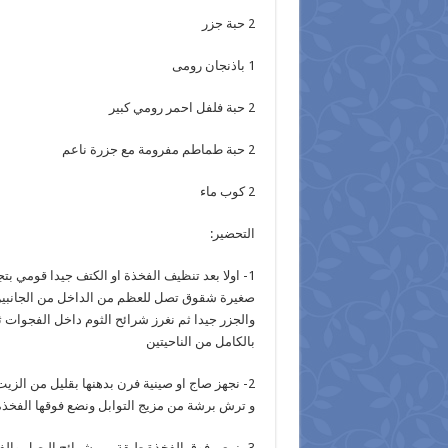
2 حبة جزر
1 باذنجان رومى
2 حبة فلفل احمر رومي كبير
2 حبة طماطم مفرومة مع جزرة ناعم
2 كوب ماء
التحضير:
1- اولا بعد تنظيف الفخذة او الكتف جيدا قومي ب
صغيرة شقوق تصل للعظم من الداخل من الجانبين 
والجزر جيدا ثم نغرز شرائح الثوم داخل الفجوات 
بالكامل من الناحيتين
2- نجهز صاج او صينية فرن بدهنها بقليل من ال
و ترش برشة من مزيج التوابل ونضع فوقها الفخذة