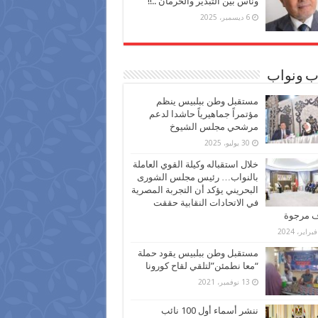
وناس بين التبذير والحرمان ..!!
6 ديسمبر، 2025
ب ونواب
مستقبل وطن ببلبيس ينظم
مؤتمراً جماهيرياً حاشدا لدعم
مرشحي مجلس الشيوخ
30 يوليو، 2025
خلال استقباله وكيلة القوي العاملة
بالنواب… رئيس مجلس الشورى
البحريني يؤكد أن التجربة المصرية
في الاتحادات النقابية حققت
ف مرجوة
مستقبل وطن ببلبيس يقود حملة
“معا نطمئن”لتلقي لقاح كورونا
13 نوفمبر، 2021
ننشر أسماء أول 100 نائب