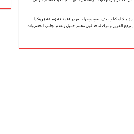
4- تدخل فرن حار 40 دقيقة لكل كيلو لحم من الفخدة مثلا لو كيلو نصف يصبح وقتها بالفرن 60 دقيقة (ساعة ) وهكذا
 نرفع الفويل وتترك لتأخذ لون محمر جميل وتقدم بجانب الخضروات