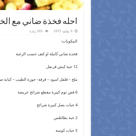
احله فخذة ضاني مع الخ
9 يوليو، 2013
265 زيارة
المكونات:
فخدة ضاني كاملة او كتف حسب الرغبة
12 حبة كبش قرنفل
ملح – فلفل اسود – قرفة- جوزة الطيب – كبابة صي
6 فص ثوم كبيرة مقطع شرائح عريضة
4 حبات بصل كبيرة شرائح
2 حبة بطاطس
3 حبات كوسة