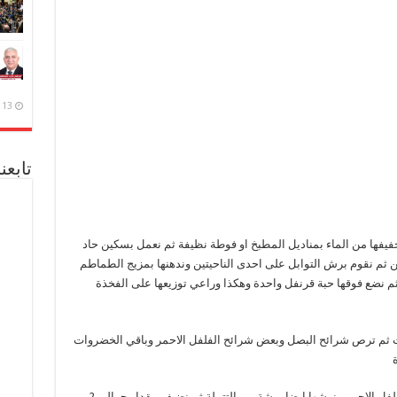
13 ديسمبر، 2020
تابعن
تجفيفها من الماء بمناديل المطبخ او فوطة نظيفة ثم نعمل بسكين حاد
ثم نقوم برش التوابل على احدى الناحيتين وندهنها بمزيج الطماطم
ثم نضع فوقها حبة قرنفل واحدة وهكذا وراعي توزيعها على الفخذة
زيت ثم ترص شرائح البصل وبعض شرائح الفلفل الاحمر وباقي الخضروات
3- نرص فوق الفخذة طبقة من شرائح البصل والفلفل الاحمر ونرشها ايضا برشة من التتبيلة ثم نضيف مقدار حوالي 2