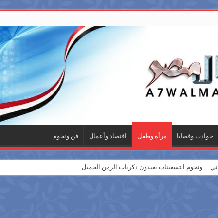
حوادث وقضايا
مرأة وطفل
اقتصاد وأعمال
فن ونجوم
 …ونجوم التسعينات يعيدون ذكريات الزمن الجميل