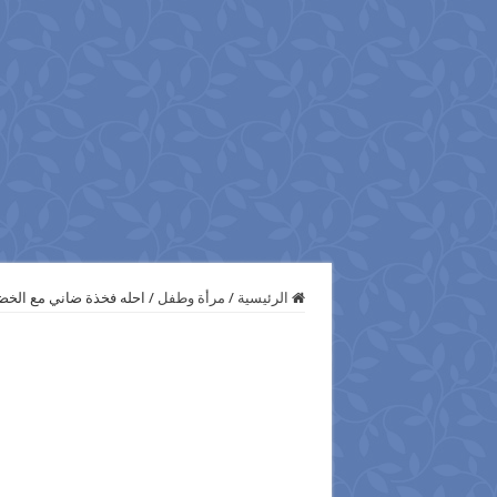
الرئيسية
/
مرأة وطفل
/
احله فخذة ضاني مع الخض