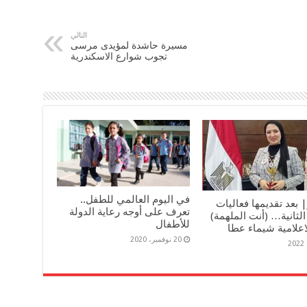
التالي
مسيرة حاشدة لمؤيدى مرسى
تجوب شوارع الاسكندرية
في اليوم العالمي للطفل..
 بعد تقديمها فعاليات
تعرف على أوجه رعاية الدولة
لثانية… (أنت الملهمة)
للأطفال
اعلامية شيماء عطا
20 نوفمبر، 2020