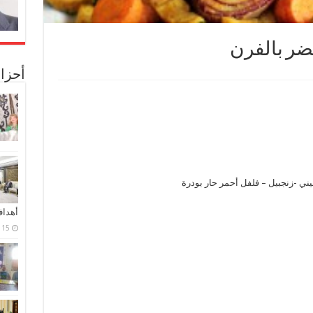
ضر بالفرن
أحزا
ني -زنجبيل – فلفل أحمر حار بودرة
أهدا
15 فبراير، 2024