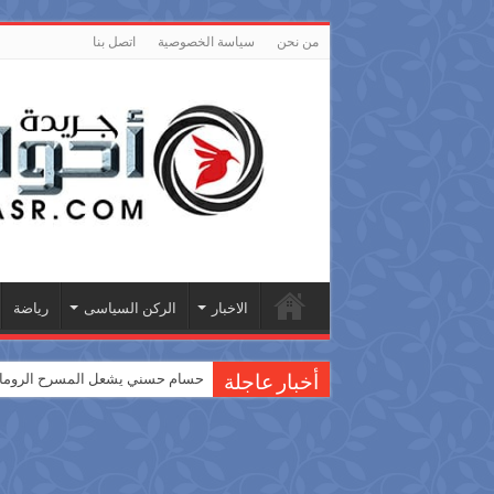
من نحن
سياسة الخصوصية
اتصل بنا
الاخبار
الركن السياسى
رياضة
حسام حسني يشعل المسرح الروماني
أخبار عاجلة