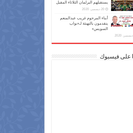
يستقبلهم البرلمان الثلاثاء المقبل
20 ديسمبر، 2020
أبناء المرحوم غريب عبدالمنعم
يتقدمون بالتهنئة لـ«نواب
السويس»
ا على فيسبوك