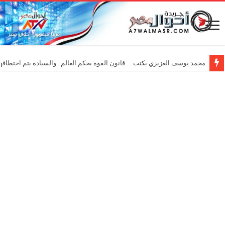
محمد يوسف العزيزي يكتب… قانون القوة يحكم العالم.. والسيادة يتم اختطافها 
حسام حسني يشعل المسرح الروماني …ونجوم التسعينات يعيدون ذكريات الزم