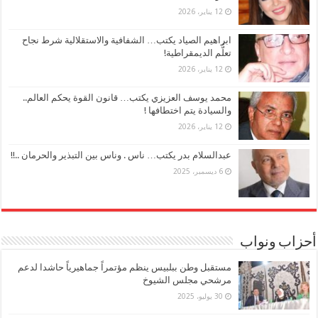
12 يناير، 2026
ابراهيم الصياد يكتب… الشفافية والاستقلالية شرط نجاح
تعلُّم الديمقراطية!
12 يناير، 2026
محمد يوسف العزيزي يكتب… قانون القوة يحكم العالم..
والسيادة يتم اختطافها !
12 يناير، 2026
عبدالسلام بدر يكتب… ناس . وناس بين التبذير والحرمان ..!!
6 ديسمبر، 2025
أحزاب ونواب
مستقبل وطن ببلبيس ينظم مؤتمراً جماهيرياً حاشدا لدعم
مرشحي مجلس الشيوخ
30 يوليو، 2025