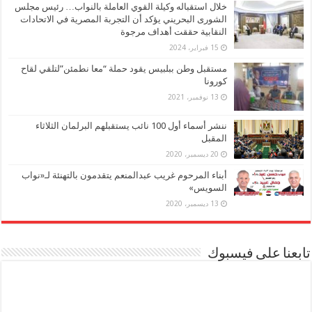
خلال استقباله وكيلة القوي العاملة بالنواب… رئيس مجلس
الشورى البحريني يؤكد أن التجربة المصرية في الاتحادات
النقابية حققت أهداف مرجوة
15 فبراير، 2024
مستقبل وطن ببلبيس يقود حملة “معا نطمئن”لتلقي لقاح
كورونا
13 نوفمبر، 2021
ننشر أسماء أول 100 نائب يستقبلهم البرلمان الثلاثاء
المقبل
20 ديسمبر، 2020
أبناء المرحوم غريب عبدالمنعم يتقدمون بالتهنئة لـ«نواب
السويس»
13 ديسمبر، 2020
تابعنا على فيسبوك