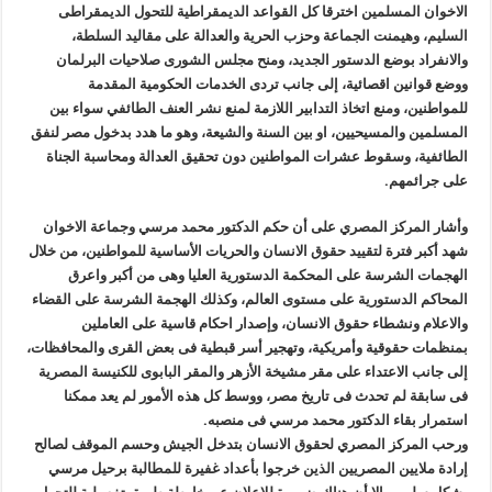
الاخوان المسلمين اخترقا كل القواعد الديمقراطية للتحول الديمقراطى
السليم، وهيمنت الجماعة وحزب الحرية والعدالة على مقاليد السلطة،
والانفراد بوضع الدستور الجديد، ومنح مجلس الشورى صلاحيات البرلمان
ووضع قوانين اقصائية، إلى جانب تردى الخدمات الحكومية المقدمة
للمواطنين، ومنع اتخاذ التدابير اللازمة لمنع نشر العنف الطائفي سواء بين
المسلمين والمسيحيين، او بين السنة والشيعة، وهو ما هدد بدخول مصر لنفق
الطائفية، وسقوط عشرات المواطنين دون تحقيق العدالة ومحاسبة الجناة
على جرائمهم.
وأشار المركز المصري على أن حكم الدكتور محمد مرسي وجماعة الاخوان
شهد أكبر فترة لتقييد حقوق الانسان والحريات الأساسية للمواطنين، من خلال
الهجمات الشرسة على المحكمة الدستورية العليا وهى من أكبر واعرق
المحاكم الدستورية على مستوى العالم، وكذلك الهجمة الشرسة على القضاء
والاعلام ونشطاء حقوق الانسان، وإصدار احكام قاسية على العاملين
بمنظمات حقوقية وأمريكية، وتهجير أسر قبطية فى بعض القرى والمحافظات،
إلى جانب الاعتداء على مقر مشيخة الأزهر والمقر البابوى للكنيسة المصرية
فى سابقة لم تحدث فى تاريخ مصر، ووسط كل هذه الأمور لم يعد ممكنا
استمرار بقاء الدكتور محمد مرسي فى منصبه.
ورحب المركز المصري لحقوق الانسان بتدخل الجيش وحسم الموقف لصالح
إرادة ملايين المصريين الذين خرجوا بأعداد غفيرة للمطالبة برحيل مرسي