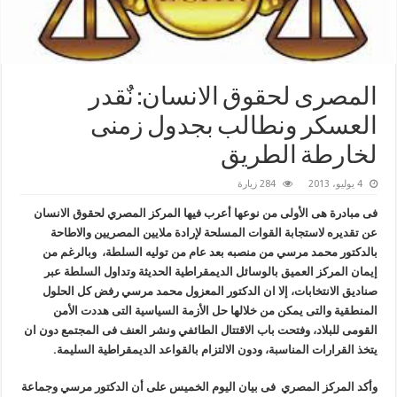
المصرى لحقوق الانسان: نٌقدر
العسكر ونطالب بجدول زمنى
لخارطة الطريق
4 يوليو، 2013
284 زيارة
فى مبادرة هى الأولى من نوعها أعرب فيها المركز المصري لحقوق الانسان
عن تقديره لاستجابة القوات المسلحة لإرادة ملايين المصريين والاطاحة
بالدكتور محمد مرسي من منصبه بعد عام من توليه السلطة، وبالرغم من
إيمان المركز العميق بالوسائل الديمقراطية الحديثة وتداول السلطة عبر
صناديق الانتخابات، إلا ان الدكتور المعزول محمد مرسي رفض كل الحلول
المنطقية والتى يمكن من خلالها حل الأزمة السياسية التى هددت الأمن
القومى للبلاد، وفتحت باب الاقتتال الطائفي ونشر العنف فى المجتمع دون ان
يتخذ القرارات المناسبة، ودون الالتزام بالقواعد الديمقراطية السليمة.
وأكد المركز المصري فى بيان اليوم الخميس على أن الدكتور مرسي وجماعة