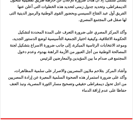
بشكل سلمى، إلا أن هناك ضرورة للإعلان عن خارطة طريق تفصيلية للتحول
الديمقراطى، وتحديد جدول زمنى لتحديد هذه الخطوات التى أعلن عنها
الفريق أول عبد الفتاح السيسي وبحضور القوى الوطنية والرموز الدينية التى
لها صقل فى المجتمع المصري.
وأكد المركز المصري على ضرورة التعرف على المدة المحددة لتشكيل
الحكومة الائتلافية، وكيفية اختيار الجمعية التأسيسية لوضع الدستور الجديد،
وموعد الانتخابات الرئاسية المبكرة، إلى جانب ضرورة الاسراع بتشكيل لجنة
المصالحة الوطنية من أجل العبور من الأزمة الراهنة بهدوء، وعدم دخول
المجتمع فى صدام ما بين المؤيدين والمعارضين للرئيس
وأشاد المركز بتلاحم ملايين المصريين والاصرار على سلمية المظاهرات،
وأكد على ضرورة استمرار هذه الصحوة السلمية المعبرة عن إرادة المصريين
من اجل تحول ديمقراطى حقيقي وتصحيح مسار الثورة المصرية، ونبذ العنف
حفاظا على عدم إراقة الدماء