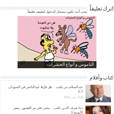
اترك تعليقاً
يجب أنت تكون
مسجل الدخول
لتضيف تعليقاً.
صورة كاركاتيرية
صورة كاركاتيرية
الناموس و أنواع الحشرات
الموظفين بعد ارتفاع الأسعار
ارتفاع نسبة الطلاق في مصر
كتاب وأقلام
عبدالسلام بدر يكتب… هل فرَّط عبدالناصر في السودان
؟..!!
12 يناير، 2026
دينا شرف الدين تكتب… مصر على مر العصور.. مصر
الأيوبية 3