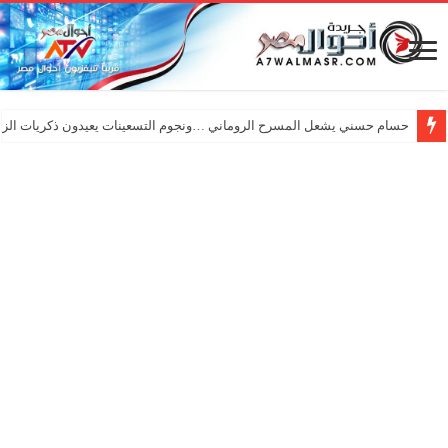
حسام حسني يشعل المسرح الروماني …ونجوم التسعينات يعيدون ذكريات الزم