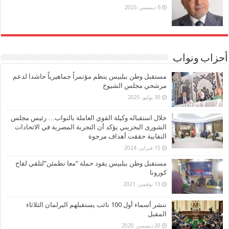
6 ديسمبر، 2025
أحزاب ونواب
مستقبل وطن ببلبيس ينظم مؤتمراً جماهيرياً حاشدا لدعم
مرشحي مجلس الشيوخ
30 يوليو، 2025
خلال استقباله وكيلة القوي العاملة بالنواب… رئيس مجلس
الشورى البحريني يؤكد أن التجربة المصرية في الاتحادات
النقابية حققت أهداف مرجوة
15 فبراير، 2024
مستقبل وطن ببلبيس يقود حملة “معا نطمئن”لتلقي لقاح
كورونا
13 نوفمبر، 2021
ننشر أسماء أول 100 نائب يستقبلهم البرلمان الثلاثاء
المقبل
20 ديسمبر، 2020