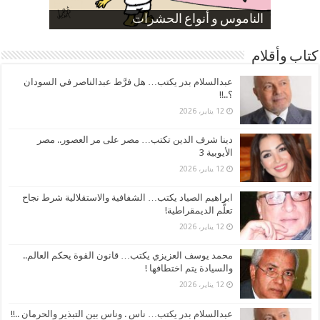
صورة كاركاتيرية
صورة كاركاتيرية
الناموس و أنواع الحشرات
الموظفين بعد ارتفاع الأسعار
ارتفاع نسبة الطلاق في مصر
كتاب وأقلام
عبدالسلام بدر يكتب… هل فرَّط عبدالناصر في السودان
؟..!!
12 يناير، 2026
دينا شرف الدين تكتب… مصر على مر العصور.. مصر
الأيوبية 3
12 يناير، 2026
ابراهيم الصياد يكتب… الشفافية والاستقلالية شرط نجاح
تعلُّم الديمقراطية!
12 يناير، 2026
محمد يوسف العزيزي يكتب… قانون القوة يحكم العالم..
والسيادة يتم اختطافها !
12 يناير، 2026
عبدالسلام بدر يكتب… ناس . وناس بين التبذير والحرمان ..!!