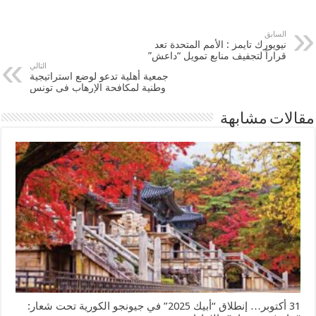
السابق
نيويورك تايمز : الأمم المتحدة تعد
قراراً لتجفيف منابع تمويل “داعش”
التالي
جمعية أهلية تدعو لوضع استراتيجية
وطنية لمكافحة الإرهاب فى تونس
مقالات مشابهة
31 أكتوبر… إنطلاق “أبيك 2025” في جيونجو الكورية تحت شعار: