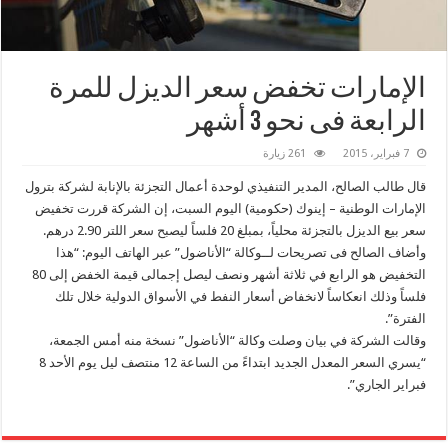
الإمارات‬ تخفض سعر الديزل للمرة
الرابعة فى نحو 3 أشهر
7 فبراير، 2015
261 زيارة
قال طالب الصالح، المدير التنفيذي لوحدة أعمال التجزئة بالإنابة لشركة بترول
الإمارات الوطنية – إينوك (حكومية) اليوم السبت، إن الشركة قررت تخفيض
سعر بيع الديزل بالتجزئة محلياً، بمبلغ 20 فلساً ليصبح سعر اللتر 2.90 درهم.
وأضاف الصالح فى تصريحات لــوكالة “الأناضول” عبر الهاتف اليوم: “هذا
التخفيض هو الرابع في ثلاثة أشهر ونصف ليصل إجمالى قيمة الخفض إلى 80
فلساً وذلك انعكاساً لانخفاض أسعار النفط في الأسواق الدولية خلال تلك
الفترة”.
وقالت الشركة في بيان وصلت وكالة “الأناضول” نسخة منه أمس الجمعة،
“يسري السعر المعدل الجديد ابتداءً من الساعة 12 منتصف ليل يوم الأحد 8
فبراير الجاري”.