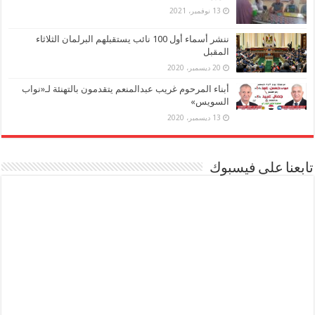
13 نوفمبر، 2021
ننشر أسماء أول 100 نائب يستقبلهم البرلمان الثلاثاء
المقبل
20 ديسمبر، 2020
أبناء المرحوم غريب عبدالمنعم يتقدمون بالتهنئة لـ«نواب
السويس»
13 ديسمبر، 2020
تابعنا على فيسبوك