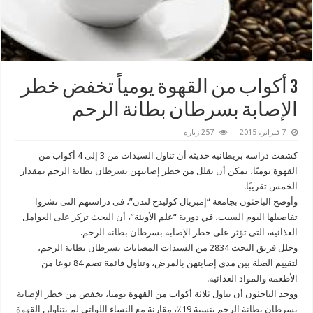
3 أكواب من ‫‏القهوة‬ يومياً تخفض خطر
الإصابة بسرطان بطانة الرحم
7 فبراير، 2015
257 زيارة
كشفت دراسة بريطانية حديثة أن تناول السيدات من 3 إلى 4 أكواب من
القهوة يوميًا، يمكن أن يقلل من خطر إصابتهن بسرطان بطانة الرحم بمقدار
الخمس تقريبًا.
وأوضح الباحثون بجامعة “إمبريال كوليدج لندن”، فى دراستهم التى نشروا
تفاصيلها اليوم السبت، في دورية “علم الأوبئة”، أن البحث تركز على العوامل
الغذائية، التى تؤثر على خطر الإصابة بسرطان بطانة الرحم.
وحلل فريق البحث 2834 من السيدات المصابات بسرطان بطانة الرحم،
لتقييم الصلة بين مدى إصابتهن بالمرض، وتناول قائمة تضم 84 نوعا من
الأطعمة والمواد الغذائية.
ووجد الباحثون أن تناول ثلاثة أكواب من القهوة يوميا، يخفض من خطر الإصابة
بسرطان بطانة الرحم بنسبة 19٪، مقارنة مع النساء اللواتي لم يتناولن القهوة