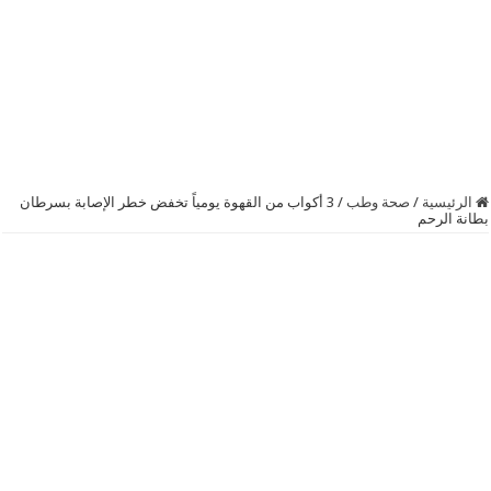
الرئيسية
/
صحة وطب
/
3 أكواب من ‫‏القهوة‬ يومياً تخفض خطر الإصابة بسرطان
بطانة الرحم