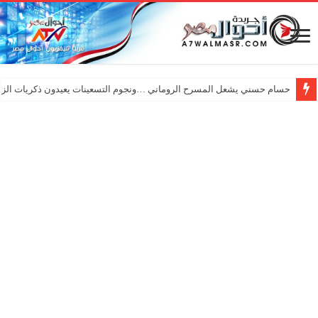
حسام حسني يشعل المسرح الروماني …ونجوم التسعينات يعيدون ذكريات الزم