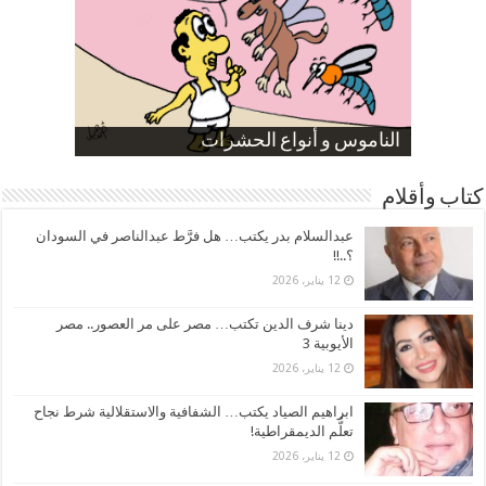
صورة كاركاتيرية
صورة كاركاتيرية
الناموس و أنواع الحشرات
الموظفين بعد ارتفاع الأسعار
ارتفاع نسبة الطلاق في مصر
كتاب وأقلام
عبدالسلام بدر يكتب… هل فرَّط عبدالناصر في السودان
؟..!!
12 يناير، 2026
دينا شرف الدين تكتب… مصر على مر العصور.. مصر
الأيوبية 3
12 يناير، 2026
ابراهيم الصياد يكتب… الشفافية والاستقلالية شرط نجاح
تعلُّم الديمقراطية!
12 يناير، 2026