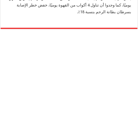
يوميًا، كما وجدوا أن تناول 4 أكواب من القهوة يوميًا، خفض خطر الإصابة
بسرطان بطانة الرحم بنسبة 18٪.