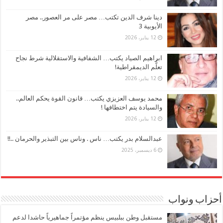
دينا شرف الدين تكتب… مصر على مر العصور.. مصر
الأيوبية 3
12 يناير، 2026
ابراهيم الصياد يكتب… الشفافية والاستقلالية شرط نجاح
تعلُّم الديمقراطية!
12 يناير، 2026
محمد يوسف العزيزي يكتب… قانون القوة يحكم العالم..
والسيادة يتم اختطافها !
12 يناير، 2026
عبدالسلام بدر يكتب… ناس . وناس بين التبذير والحرمان ..!!
6 ديسمبر، 2025
أحزاب ونواب
مستقبل وطن ببلبيس ينظم مؤتمراً جماهيرياً حاشدا لدعم