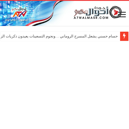
حسام حسني يشعل المسرح الروماني …ونجوم التسعينات يعيدون ذكريات الزم