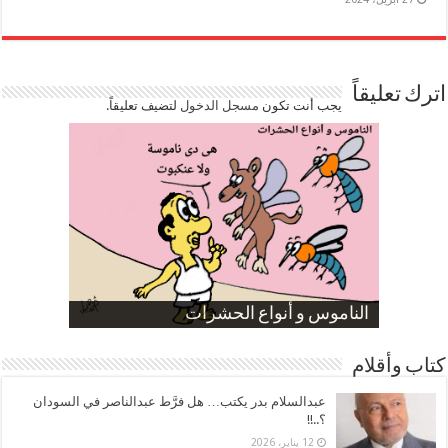
اترك تعليقاً
يجب أنت تكون
مسجل الدخول
لتضيف تعليقاً.
صورة كاركاتيرية
صورة كاركاتيرية
الناموس و أنواع الحشرات
الموظفين بعد ارتفاع الأسعار
ارتفاع نسبة الطلاق في مصر
كتاب وأقلام
عبدالسلام بدر يكتب… هل فرَّط عبدالناصر في السودان
؟..!!
12 يناير، 2026