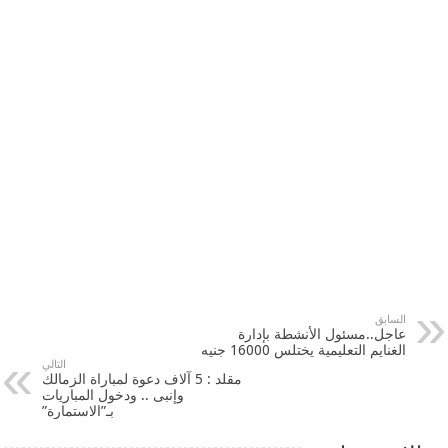
السابق
عاجل..مسئول الأنشطة بإدارة
الغنايم التعليمية يختلس 16000 جنيه
التالي
مقلد : 5 آلاف دعوة لمباراة الزمالك
وإنبى .. ودخول المباريات
بـ”الاستمارة”