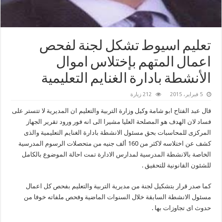
تعليم اسيوط تشكل لجنة لفحص
اعمال المتهم بإختلاس اموال
الأنشطة بادارة الغنايم التعليمية
5 فبراير، 2015
212 زيارة
قال عبد الفتاح ابو شامة وكيل وزارة التربية والتعليم ان المديرية لا تتستر على
فساد لان الهدف هو المصلحة العليا مشيرا الى انه فور ورود تقرير الجهاز
المركزى للمحاسبات بحق مسئول الانشطة بادارة الغنايم التعليمية والذى
كشف عن اختلاسه لاكثر من 160 ألف جنيه من متحصلات الرسوم المدرسية
الخاصة بالانشطة المدرسية لمدارس الادارة تمت احالة الموضوع بالكامل
للشئون القانونية للتحقيق .
كما صدر قرار بتشكيل لجنة من مديرية التربية والتعليم بفحص كل اعمال
مسئول الانشطة السابقة خلال السنوات الماضية وفحص ملفاته خوفا من
حدوث اى تجاوزات بها .