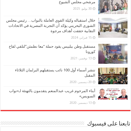
مرشحي مجلس الشيوخ
30 يوليو، 2025
خلال استقباله وكيلة القوي العاملة بالنواب… رئيس مجلس
الشورى البحريني يؤكد أن التجربة المصرية في الاتحادات
النقابية حققت أهداف مرجوة
15 فبراير، 2024
مستقبل وطن ببلبيس يقود حملة “معا نطمئن”لتلقي لقاح
كورونا
13 نوفمبر، 2021
ننشر أسماء أول 100 نائب يستقبلهم البرلمان الثلاثاء
المقبل
20 ديسمبر، 2020
أبناء المرحوم غريب عبدالمنعم يتقدمون بالتهنئة لـ«نواب
السويس»
13 ديسمبر، 2020
تابعنا على فيسبوك