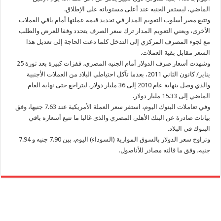
الماضي، ليستقر الجنيه عند أعلى مستوياته على الإطلاق.
وتتبع مصر أسلوب التعويم المدار في تحديد قيمة عملتها أمام باقي العملات
الأخرى، ويعني التعويم المدار ترك سعر الصرف يتحدد وفقا للعرض والطلب
مع لجوء المصرف المركزي إلى التدخل كلما دعت الحاجة إلى تعديل هذا
السعر مقابل بقية العملات.
وشهدت أسعار صرف الدولار أمام الجنيه المصري، قفزات كبيرة بعد ثورة 25
يناير/ كانون الثاني 2011، بعدما تآكل احتياطي البلاد من العملات الأجنبية
والذي وصل بنهاية عام 2010 إلى 36 مليار دولار، ليتراجع حتى نهاية العام
الماضي إلى 15.33 مليار دولار.
وفي تعاملات البنوك اليوم، استقر سعر العملة الأمريكية عند 7.63 جنيها، وفق
بيانات صادرة عن البنك الأهلي المصري والذى غالبا ما تتبع أسعاره باقي
البنوك في البلاد.
وتراوح سعر الدولار بالسوق الموازية (السوداء) اليوم، بين 7.90 جنيه و 7.94
جنيه، وفق ما قالته مصادر للأناضول.