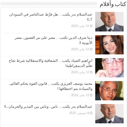
كتاب وأقلام
عبدالسلام بدر يكتب… هل فرَّط عبدالناصر في السودان
؟..!!
12 يناير، 2026
دينا شرف الدين تكتب… مصر على مر العصور.. مصر
الأيوبية 3
12 يناير، 2026
ابراهيم الصياد يكتب… الشفافية والاستقلالية شرط نجاح
تعلُّم الديمقراطية!
12 يناير، 2026
محمد يوسف العزيزي يكتب… قانون القوة يحكم العالم..
والسيادة يتم اختطافها !
12 يناير، 2026
عبدالسلام بدر يكتب… ناس . وناس بين التبذير والحرمان ..!!
6 ديسمبر، 2025