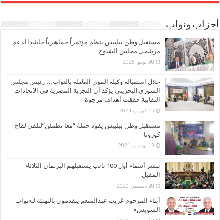
أحزاب ونواب
مستقبل وطن ببلبيس ينظم مؤتمراً جماهيرياً حاشدا لدعم
مرشحي مجلس الشيوخ
30 يوليو، 2025
خلال استقباله وكيلة القوي العاملة بالنواب… رئيس مجلس
الشورى البحريني يؤكد أن التجربة المصرية في الاتحادات
النقابية حققت أهداف مرجوة
15 فبراير، 2024
مستقبل وطن ببلبيس يقود حملة “معا نطمئن”لتلقي لقاح
كورونا
13 نوفمبر، 2021
ننشر أسماء أول 100 نائب يستقبلهم البرلمان الثلاثاء
المقبل
20 ديسمبر، 2020
أبناء المرحوم غريب عبدالمنعم يتقدمون بالتهنئة لـ«نواب
السويس»