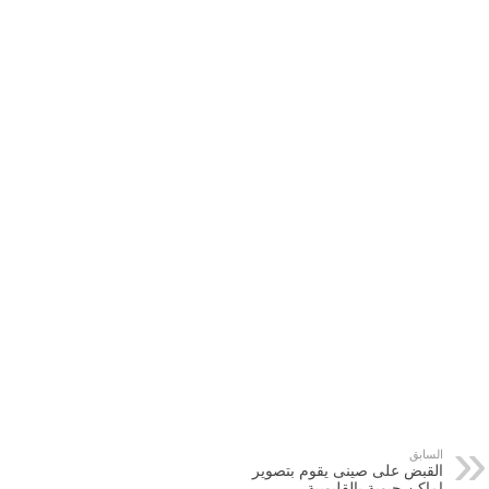
السابق
القبض على صينى يقوم بتصوير
اماكن حيوية بالقليوبية