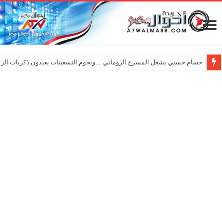
حسام حسني يشعل المسرح الروماني …ونجوم التسعينات يعيدون ذكريات الزم