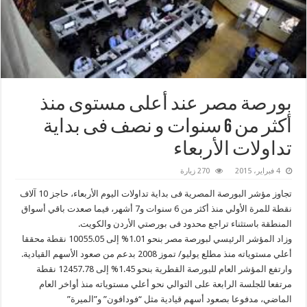
بورصة ‫‏مصر‬ عند أعلى مستوى منذ
أكثر من 6 سنوات و نصف فى بداية
تداولات الأربعاء
4 فبراير، 2015
270 زيارة
تجاوز مؤشر البورصة المصرية فى بداية تداولات اليوم الأربعاء، حاجز 10 آلاف
نقطة للمرة الأولي منذ أكثر من 6 سنوات و7 أشهر، فيما صعدت باقي أسواق
المنطقة باستثناء تراجع محدود فى بورصتي الأردن والكويت.
وزاد المؤشر الرئيسي لبورصة مصر بنحو 1.01% إلى 10055.05 نقطة محققا
أعلي مستوياته منذ مطلع يوليو/ تموز 2008 بدعم من صعود الأسهم القيادية.
وارتفع المؤشر العام للبورصة القطرية بنحو 1.45% إلى 12457.78 نقطة
مرتفعا للجلسة الرابعة على التوالي نحو أعلي مستوياته منذ أواخر العام
الماضي، مدفوعا بصعود أسهم قيادية مثل “فودافون” و”الميرة”