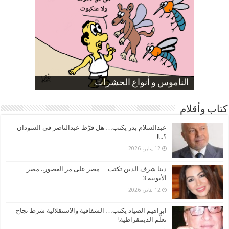
صورة كاركاتيرية
صورة كاركاتيرية
الناموس و أنواع الحشرات
الموظفين بعد ارتفاع الأسعار
ارتفاع نسبة الطلاق في مصر
كتاب وأقلام
عبدالسلام بدر يكتب… هل فرَّط عبدالناصر في السودان
؟..!!
12 يناير، 2026
دينا شرف الدين تكتب… مصر على مر العصور.. مصر
الأيوبية 3
12 يناير، 2026
ابراهيم الصياد يكتب… الشفافية والاستقلالية شرط نجاح
تعلُّم الديمقراطية!