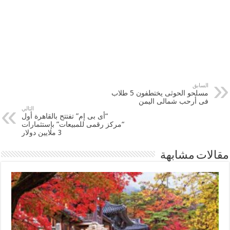
السابق
مسلحو الحوثى يختطفون 5 طلاب
فى أرحب شمالى ‫‏اليمن‬
التالي
“أى بى إم” تفتتح بالقاهرة أول
“مركز رقمى للمبيعات” بإستثمارات
3 ملايين دولار
مقالات مشابهة