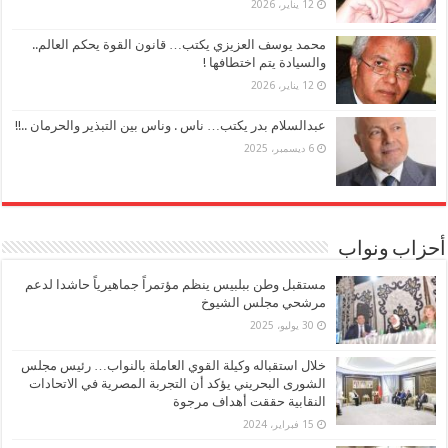
12 يناير، 2026
محمد يوسف العزيزي يكتب… قانون القوة يحكم العالم..
والسيادة يتم اختطافها !
12 يناير، 2026
عبدالسلام بدر يكتب… ناس . وناس بين التبذير والحرمان ..!!
6 ديسمبر، 2025
أحزاب ونواب
مستقبل وطن ببلبيس ينظم مؤتمراً جماهيرياً حاشدا لدعم
مرشحي مجلس الشيوخ
30 يوليو، 2025
خلال استقباله وكيلة القوي العاملة بالنواب… رئيس مجلس
الشورى البحريني يؤكد أن التجربة المصرية في الاتحادات
النقابية حققت أهداف مرجوة
15 فبراير، 2024