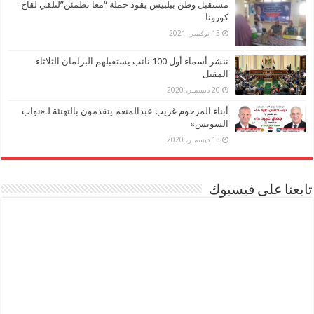
مستقبل وطن ببلبيس يقود حملة “معا نطمئن”لتلقي لقاح
كورونا
13 نوفمبر، 2021
ننشر أسماء أول 100 نائب يستقبلهم البرلمان الثلاثاء
المقبل
20 ديسمبر، 2020
أبناء المرحوم غريب عبدالمنعم يتقدمون بالتهنئة لـ«نواب
السويس»
13 ديسمبر، 2020
تابعنا على فيسبوك