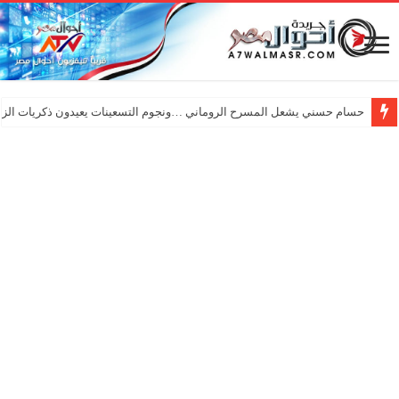
حسام حسني يشعل المسرح الروماني …ونجوم التسعينات يعيدون ذكريات الزم