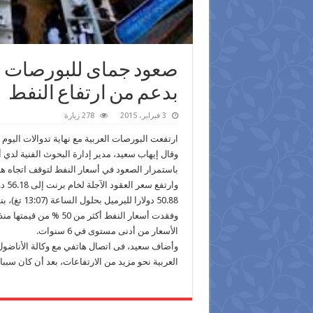
صعود جماى للبورصات العر
بدعم من ارتفاع ‫‏النفط‬
3 فبراير، 2015
278 زيارة
ارتفعت البورصات العربية مع نهاية تدوالات اليوم ا
وقال إيهاب سعيد، مدير إدارة البحوث الفنية لد
باستمرار الصعود في أسعار النفط لتوقف اتجاه هبوطي من
وار
50.88 دولارا للبرميل بحلول الساعة (13:07 تغ)، بنسب ارتفاع جاوزت 2.5%.
الأسعار من أدنى مستوى في 6 سنوات.
وأضاف سعيد، فى اتصال هاتفي مع وكالة الأناضو
العربية نحو مزيد من الارتفاعات، بعد أن كان سبب