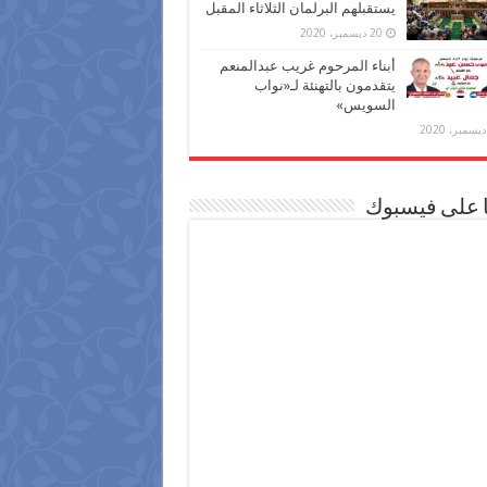
يستقبلهم البرلمان الثلاثاء المقبل
20 ديسمبر، 2020
أبناء المرحوم غريب عبدالمنعم
يتقدمون بالتهنئة لـ«نواب
السويس»
ا على فيسبوك