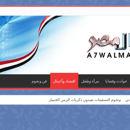
حوادث وقضايا
مرأة وطفل
اقتصاد وأعمال
فن ونجوم
 …ونجوم التسعينات يعيدون ذكريات الزمن الجميل