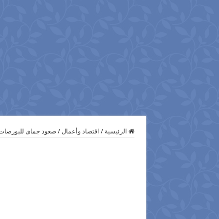
الرئيسية
/
اقتصاد وأعمال
/
صعود جماى للبورصات ا‫‬