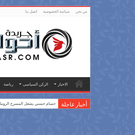
من نحن
سياسة الخصوصية
اتصل بنا
الاخبار
الركن السياسى
رياضة
حسام حسني يشعل المسرح الروماني
أخبار عاجلة