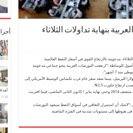
بية بنهاية تداولات الثلاثاء
أحزا
لثلاثاء، مدعومة بالارتفاع القوي في أسعار النفط العالمية.
ي أصول للوساطة :”ارتفعت البورصات العربية بنحو جماعي مدعومة
ذ 7 أشهر”.
تفع سعر العقود الآجلة لخام برنت إلى 56.18 دولارا للبرميل، بينما صعد سعر خام غرب تكساس الوسيط الأمريكي إلى
أهدا
وفقدت أسعار النفط أكثر من 50 % من قيمتها منذ منتصف 2014 وحتى نهاية يناير / كانون الثانى الماضى، فيما اقتربت
15 فبراير، 2024
ل :”لاشك أن استمرار التعافي في أسواق النفط سيقود البورصات
ا فى هبوطها إلى مستويات متدنية في الفترة الماضية.