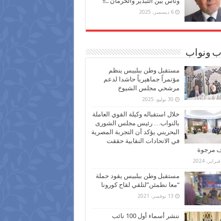
وناس بين التبذير والحرمان ..!!
6 ديسمبر، 2025
ب ونواب
مستقبل وطن ببلبيس ينظم
مؤتمراً جماهيرياً حاشدا لدعم
مرشحي مجلس الشيوخ
30 يوليو، 2025
خلال استقباله وكيلة القوي العاملة
بالنواب… رئيس مجلس الشورى
البحريني يؤكد أن التجربة المصرية
في الاتحادات النقابية حققت
ف مرجوة
مستقبل وطن ببلبيس يقود حملة
“معا نطمئن”لتلقي لقاح كورونا
13 نوفمبر، 2021
ننشر أسماء أول 100 نائب