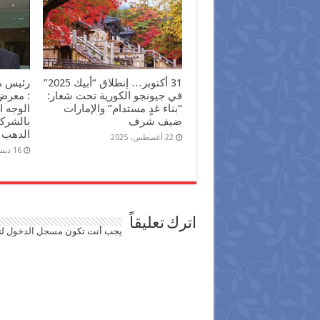
31 أكتوبر… إنطلاق “أبيك 2025”
رئيس م
في جيونجو الكورية تحت شعار:
“بناء غدٍ مستدام” والإمارات
الوجه 
ضيف شرف
بالشرك
الدهب
22 أغسطس، 2025
16 ديسمبر، 2024
اترك تعليقاً
يجب أنت تكون
مسجل الدخول
لت