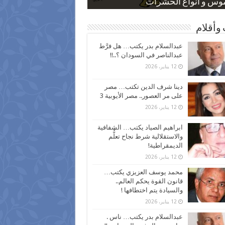
 كاركاتيرية
 كاركاتيرية
موس و أنواع الحشرات
ظفين بعد ارتفاع الأسعار
اع نسبة الطلاق في مصر
وأقلام
عبدالسلام بدر يكتب… هل فرَّط
عبدالناصر في السودان ؟..!!
12 يناير، 2026
دينا شرف الدين تكتب… مصر
على مر العصور.. مصر الأيوبية 3
12 يناير، 2026
ابراهيم الصياد يكتب… الشفافية
والاستقلالية شرط نجاح تعلُّم
الديمقراطية!
12 يناير، 2026
محمد يوسف العزيزي يكتب…
قانون القوة يحكم العالم..
والسيادة يتم اختطافها !
12 يناير، 2026
عبدالسلام بدر يكتب… ناس .