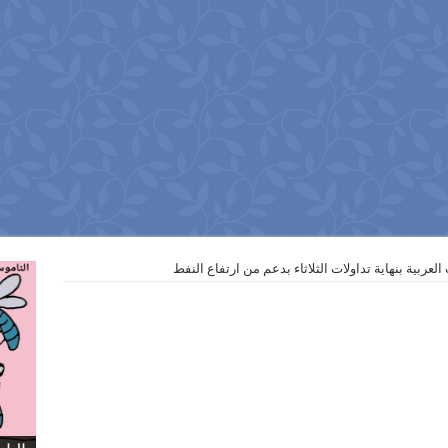
لعربية بنهاية تداولات الثلاثاء بدعم من ارتفاع ‏النفط