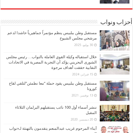
أحزاب ونواب
مستقبل وطن ببلبيس ينظم مؤتمراً جماهيرياً حاشدا لدعم
مرشحي مجلس الشيوخ
30 يوليو، 2025
خلال استقباله وكيلة القوي العاملة بالنواب… رئيس مجلس
الشورى البحريني يؤكد أن التجربة المصرية في الاتحادات
النقابية حققت أهداف مرجوة
15 فبراير، 2024
مستقبل وطن ببلبيس يقود حملة “معا نطمئن”لتلقي لقاح
كورونا
13 نوفمبر، 2021
ننشر أسماء أول 100 نائب يستقبلهم البرلمان الثلاثاء
المقبل
20 ديسمبر، 2020
أبناء المرحوم غريب عبدالمنعم يتقدمون بالتهنئة لـ«نواب