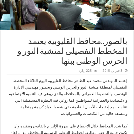
بالصور..محافظ القليوبية يعتمد
المخطط التفصيلى لمنشية النور و
الحرس الوطنى ببنها
3 فبراير، 2015
225 زيارة
إعتمد المهندس محمد عبد الظاهر محافظ القليوبية اليوم الثلاثاء المخطط
التفصيلي لمنطقة منشية النور والحرس الوطني وبحضور مهندسي الإدارة
الهندسية والتخطيط العمراني بالمحافظة والذي روعي فيه التنمية الاجتماعية
والاقتصادية والعمرانية للمواطنين كما روعي فيه النظرة المستقبلية التي
تتناسب مع إحتيجات الأجيال القادمة حتى ينعموا بحياة كريمة ومنظمة
ومنسقة خالية من التكدسات والعشوائيات.
كما شدد المحافظ خلال الإجتماع علي ضروة الإلتزام بالقانون وتنفيذه وأن
تكون جميع الرخص مطابقة لخطوط التنظيم الرسمية للمحافظة مع مراعاة