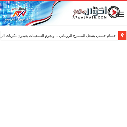
حسام حسني يشعل المسرح الروماني …ونجوم التسعينات يعيدون ذكريات الزم