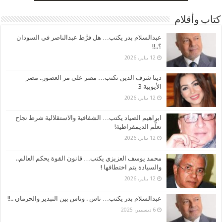
كتاب وأقلام
عبدالسلام بدر يكتب… هل فرَّط عبدالناصر في السودان
؟..!!
12 يناير، 2026
دينا شرف الدين تكتب… مصر على مر العصور.. مصر
الأيوبية 3
12 يناير، 2026
ابراهيم الصياد يكتب… الشفافية والاستقلالية شرط نجاح
تعلُّم الديمقراطية!
12 يناير، 2026
محمد يوسف العزيزي يكتب… قانون القوة يحكم العالم..
والسيادة يتم اختطافها !
12 يناير، 2026
عبدالسلام بدر يكتب… ناس . وناس بين التبذير والحرمان ..!!
6 ديسمبر، 2025